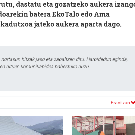
utu, dastatu eta gozatzeko aukera izang
rdoarekin batera EkoTalo edo Ama
kadutxoa jateko aukera aparta dago.
ortasun hitzak jaso eta zabaltzen ditu. Harpidedun eginda,
tzen dituen komunikabidea babestuko duzu.
Erantzun