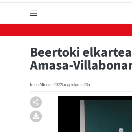
Beertoki elkarte
Amasa-Villabona
Irune Alfonso
2022ko apirilaren 23a