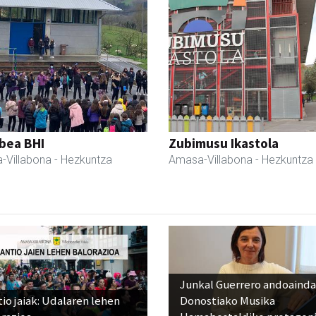
bea BHI
Zubimusu Ikastola
-Villabona
- Hezkuntza
Amasa-Villabona
- Hezkuntza
Junkal Guerrero andoainda
io jaiak: Udalaren lehen
Donostiako Musika