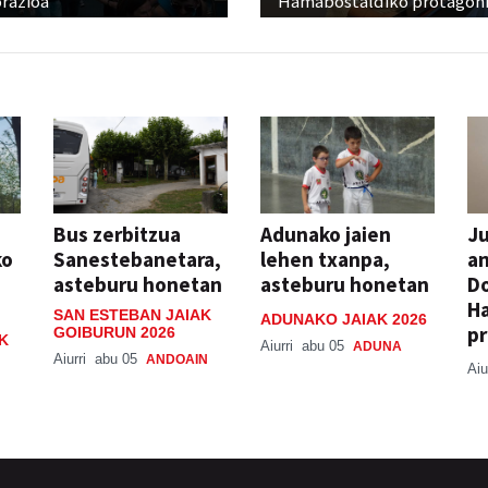
razioa
Hamabostaldiko protagoni
Bus zerbitzua
Adunako jaien
Ju
ko
Sanestebanetara,
lehen txanpa,
an
asteburu honetan
asteburu honetan
Do
H
SAN ESTEBAN JAIAK
ADUNAKO JAIAK 2026
pr
GOIBURUN 2026
K
Aiurri
abu 05
ADUNA
Aiurri
abu 05
ANDOAIN
Aiu