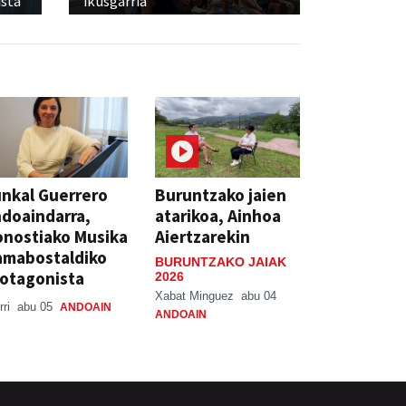
sta
ikusgarria
nkal Guerrero
Buruntzako jaien
doaindarra,
atarikoa, Ainhoa
nostiako Musika
Aiertzarekin
amabostaldiko
BURUNTZAKO JAIAK
otagonista
2026
Xabat Minguez
abu 04
rri
abu 05
ANDOAIN
ANDOAIN