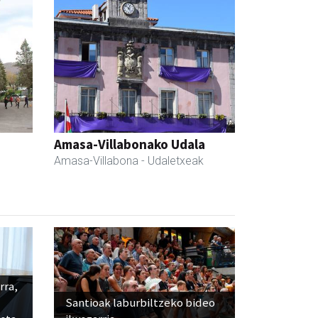
Amasa-Villabonako Udala
Amasa-Villabona
- Udaletxeak
rra,
Santioak laburbiltzeko bideo