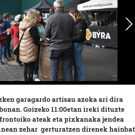
zken garagardo artisau azoka ari dira
onan. Goizeko 11:00etan ireki dituzte
frontoiko ateak eta pixkanaka jendea
gunean zehar gerturatzen direnek hainbat