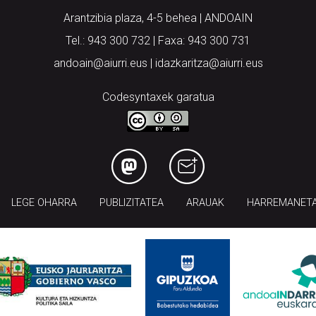
Arantzibia plaza, 4-5 behea | ANDOAIN
Tel.: 943 300 732 | Faxa: 943 300 731
andoain@aiurri.eus | idazkaritza@aiurri.eus
Codesyntaxek garatua
LEGE OHARRA
PUBLIZITATEA
ARAUAK
HARREMANET