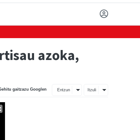
rtisau azoka,
Gehitu gaitzazu Googlen
Entzun
Itzuli