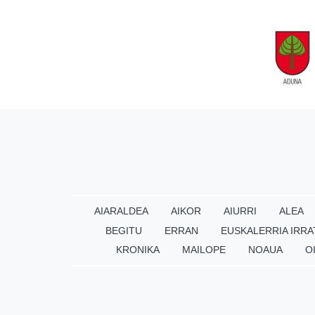
AIARALDEA
AIKOR
AIURRI
ALEA
BEGITU
ERRAN
EUSKALERRIA IRRA
KRONIKA
MAILOPE
NOAUA
O