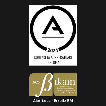
Aiurri.eus - Erroitz BM