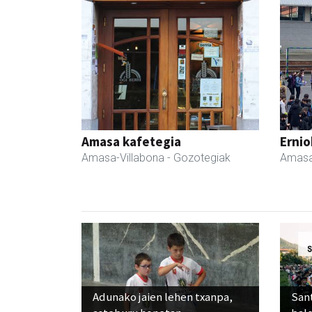
Amasa kafetegia
Ernio
Amasa-Villabona
- Gozotegiak
Amasa
Adunako jaien lehen txanpa,
Sant