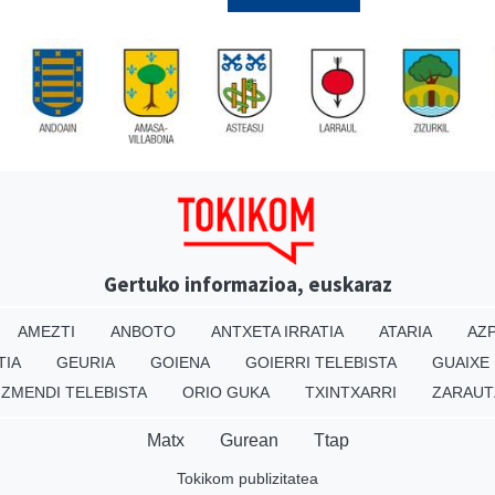
Gertuko informazioa, euskaraz
AMEZTI
ANBOTO
ANTXETA IRRATIA
ATARIA
AZP
TIA
GEURIA
GOIENA
GOIERRI TELEBISTA
GUAIXE
IZMENDI TELEBISTA
ORIO GUKA
TXINTXARRI
ZARAUT
Matx
Gurean
Ttap
Tokikom publizitatea