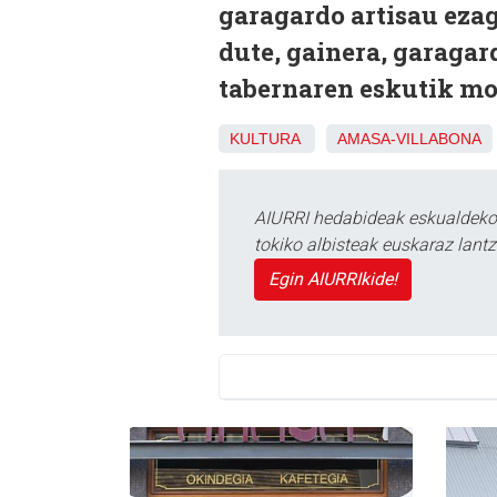
garagardo artisau ezag
dute, gainera, garaga
tabernaren eskutik mo
KULTURA
AMASA-VILLABONA
AIURRI hedabideak eskualdeko n
tokiko albisteak euskaraz lan
Egin AIURRIkide!