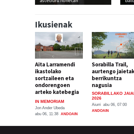
asteburu honetan
balo
Ikusienak
Aita Larramendi
Sorabilla Trail,
ikastolako
aurtengo jaieta
sortzaileen eta
berrikuntza
ondorengoen
nagusia
arteko katebegia
SORABILLAKO JAIA
2026
IN MEMORIAM
Aiurri
abu 06, 07:00
Jon Ander Ubeda
ANDOAIN
abu 06, 11:38
ANDOAIN