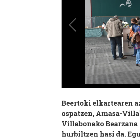
Beertoki elkartearen a
ospatzen, Amasa-Villab
Villabonako Bearzana 
hurbiltzen hasi da. E