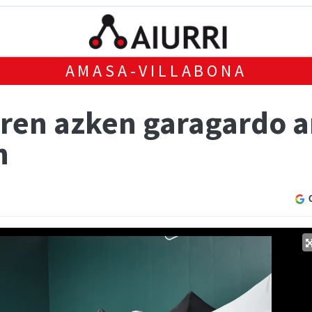
AMASA-VILLABONA
aren azken garagardo a
n