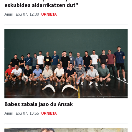
eskubidea aldarrikatzen dut"
Aiurri
abu 07, 12:00
URNIETA
Babes zabala jaso du Ansak
Aiurri
abu 07, 13:55
URNIETA