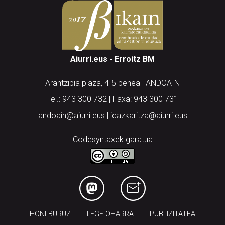
Aiurri.eus - Erroitz BM
Arantzibia plaza, 4-5 behea | ANDOAIN
Tel.: 943 300 732 | Faxa: 943 300 731
andoain@aiurri.eus | idazkaritza@aiurri.eus
Codesyntaxek garatua
HONI BURUZ
LEGE OHARRA
PUBLIZITATEA