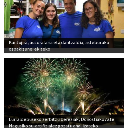
Kantujira, auzo-afaria eta dantzaldia, asteburuko
ospakizunei ekiteko
Lurraldebuseko zerbitzu bereziak, Donostiako Aste
Nagusiko su-artifizialez gozatu ahal izateko