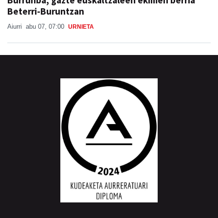
Beterri-Buruntzan
Aiurri
abu 07, 07:00
URNIETA