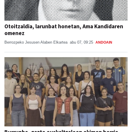
Otoitzaldia, larunbat honetan, Ama Kandidaren
omenez
Berrozpeko Jesusen Alaben Elkartea
abu 07, 09:25
ANDOAIN
Burrunba, gazte euskaltzaleen ekimen berria