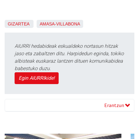
GIZARTEA
AMASA-VILLABONA
AIURRI hedabideak eskualdeko nortasun hitzak
jaso eta zabaltzen ditu. Harpidedun eginda, tokiko
albisteak euskaraz lantzen dituen komunikabidea
babestuko duzu.
Egin AIURRIkide!
Erantzun