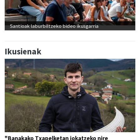
Santioak laburbiltzeko bideo ikusgarria
Ikusienak
"Banakako Txapelketan jokatzeko nire