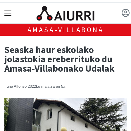
AMASA-VILLABONA
Seaska haur eskolako
jolastokia ereberrituko du
Amasa-Villabonako Udalak
Irune Alfonso
2022ko maiatzaren 5a