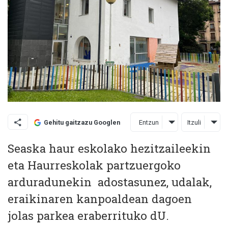
Entzun
Itzuli
Gehitu gaitzazu Googlen
Seaska haur eskolako hezitzaileekin
eta Haurreskolak partzuergoko
arduradunekin adostasunez, udalak,
eraikinaren kanpoaldean dagoen
jolas parkea eraberrituko dU.