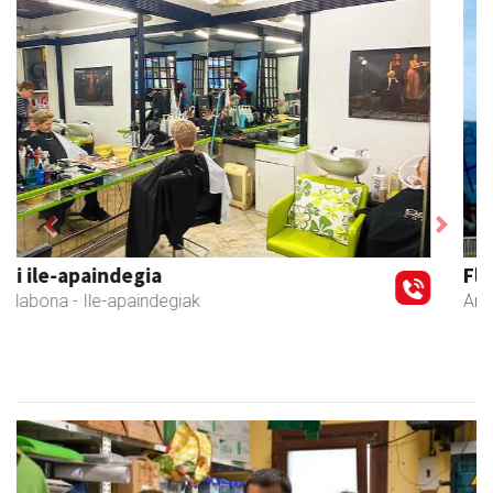
Previous
Next
Fleming Herri Eskola
Amasa-Villabona
- Hezkuntza