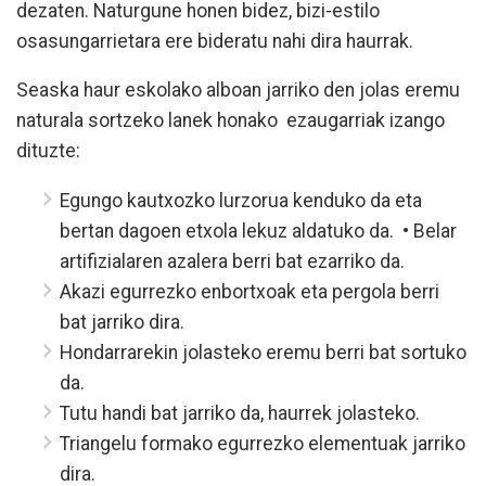
dezaten. Naturgune honen bidez, bizi-estilo
osasungarrietara ere bideratu nahi dira haurrak.
Seaska haur eskolako alboan jarriko den jolas eremu
naturala sortzeko lanek honako ezaugarriak izango
dituzte:
Egungo kautxozko lurzorua kenduko da eta
bertan dagoen etxola lekuz aldatuko da. • Belar
artifizialaren azalera berri bat ezarriko da.
Akazi egurrezko enbortxoak eta pergola berri
bat jarriko dira.
Hondarrarekin jolasteko eremu berri bat sortuko
da.
Tutu handi bat jarriko da, haurrek jolasteko.
Triangelu formako egurrezko elementuak jarriko
dira.