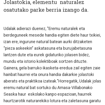
Jolastokia, elementu naturalez
osatutako parke berria izango da.
Udalak adierazi duenez, "Eremu naturalek eta
berdeguneek mesede handia egiten diete haur txikiei,
izan ere, ingurune natural batean aurki ditzaketen
“pieza askeekin” askatasuna eta burujabetasuna
lantzen dute eta eurek gidaturiko jolasen bidez,
mundu eta istorio kolektiboak sortzen dituzte.
Gainera, gela barruko ikasketa-eredua zail egiten zaie
hainbat haurrei eta onura handia dakarkie jolastoki
aberats eta praktikoa izateak."Horregatik, Udalak jolas
eremu natural bat sortuko du Amasa-Villabonako
Seaska haur eskolako kanpo espazioan, haurrek
haurtzarotik naturarekiko lotura eta zaletasuna garatu