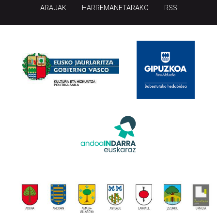
ARAUAK
HARREMANETARAKO
RSS