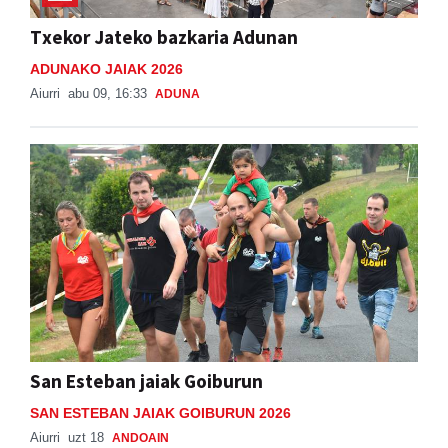
Txekor Jateko bazkaria Adunan
ADUNAKO JAIAK 2026
Aiurri
abu 09, 16:33
ADUNA
San Esteban jaiak Goiburun
SAN ESTEBAN JAIAK GOIBURUN 2026
Aiurri
uzt 18
ANDOAIN