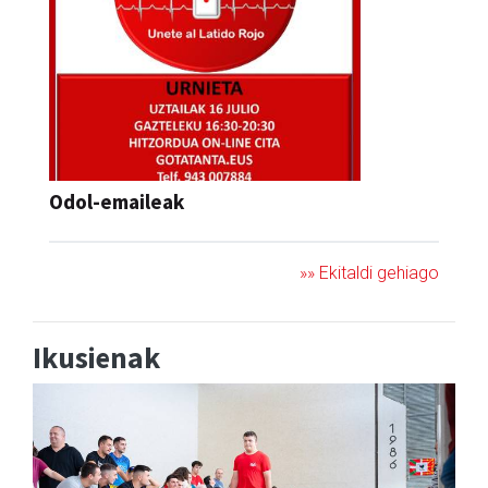
Odol-emaileak
»» Ekitaldi gehiago
Ikusienak