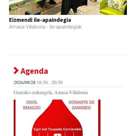
Previous
Next
Zubimusu Ikastola
Amasa-Villabona
- Hezkuntza
Agenda
2026/08/28
16:30 - 20:30
Gureako erakusgela, Amasa-Villabona