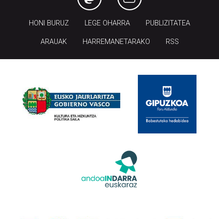
HONI BURUZ
LEGE OHARRA
PUBLIZITATEA
ARAUAK
HARREMANETARAKO
RSS