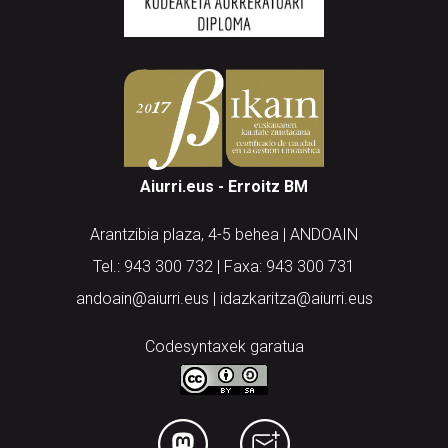
Aiurri.eus - Erroitz BM
Arantzibia plaza, 4-5 behea | ANDOAIN
Tel.: 943 300 732 | Faxa: 943 300 731
andoain@aiurri.eus | idazkaritza@aiurri.eus
Codesyntaxek garatua