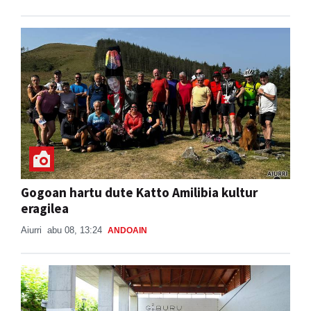
Gogoan hartu dute Katto Amilibia kultur
eragilea
Aiurri
abu 08, 13:24
ANDOAIN