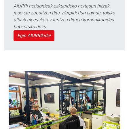
AIURRI hedabideak eskualdeko nortasun hitzak
jaso eta zabaltzen ditu. Harpidedun eginda, tokiko
albisteak euskaraz lantzen dituen komunikabidea
babestuko duzu.
Egin AIURRIkide!