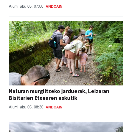
Aiurri
abu 05, 07:00
ANDOAIN
Naturan murgiltzeko jarduerak, Leizaran
Bisitarien Etxearen eskutik
Aiurri
abu 05, 08:30
ANDOAIN