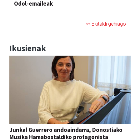
Odol-emaileak
»» Ekitaldi gehiago
Ikusienak
Junkal Guerrero andoaindarra, Donostiako
Musika Hamabostaldiko protagonista