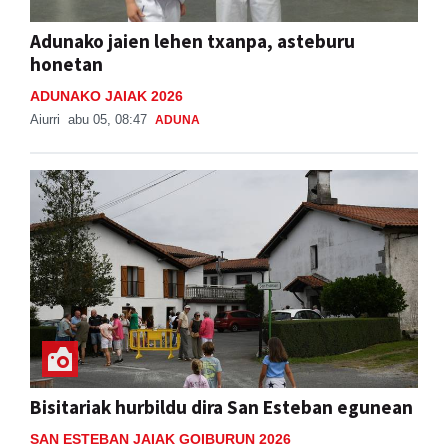
Adunako jaien lehen txanpa, asteburu
honetan
ADUNAKO JAIAK 2026
Aiurri
abu 05, 08:47
ADUNA
Bisitariak hurbildu dira San Esteban egunean
SAN ESTEBAN JAIAK GOIBURUN 2026