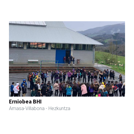
Previous
Next
Amasa-Villabonako Udala
Amasa-Villabona
- Udaletxeak