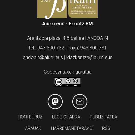
Aiurri.eus - Erroitz BM
Arantzibia plaza, 4-5 behea | ANDOAIN
Tel.: 943 300 732 | Faxa: 943 300 731
andoain@aiurri.eus | idazkaritza@aiurri.eus
Codesyntaxek garatua
HONI BURUZ
LEGE OHARRA
PUBLIZITATEA
ARAUAK
HARREMANETARAKO
RSS