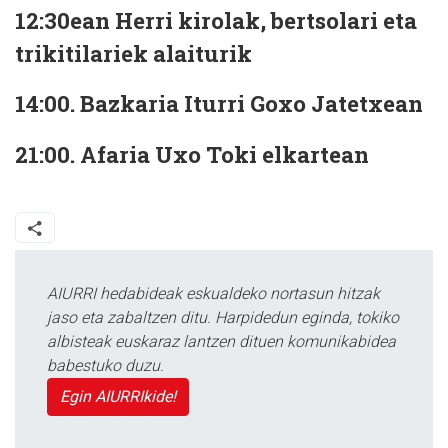
12:30ean Herri kirolak, bertsolari eta
trikitilariek alaiturik
14:00. Bazkaria Iturri Goxo Jatetxean
21:00. Afaria Uxo Toki elkartean
AIURRI hedabideak eskualdeko nortasun hitzak
jaso eta zabaltzen ditu. Harpidedun eginda, tokiko
albisteak euskaraz lantzen dituen komunikabidea
babestuko duzu.
Egin AIURRIkide!