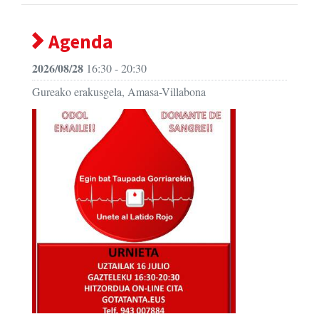
Agenda
2026/08/28
16:30 - 20:30
Gureako erakusgela, Amasa-Villabona