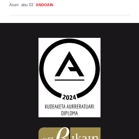
Aiurri
abu 03
ANDOAIN