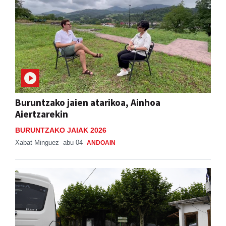
Buruntzako jaien atarikoa, Ainhoa
Aiertzarekin
BURUNTZAKO JAIAK 2026
Xabat Minguez
abu 04
ANDOAIN