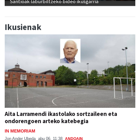
Santioak laburbiltzeko bideo ikusgarria
Ikusienak
Aita Larramendi ikastolako sortzaileen eta
ondorengoen arteko katebegia
IN MEMORIAM
Jon Ander Ubeda
abu 06, 11:38
ANDOAIN