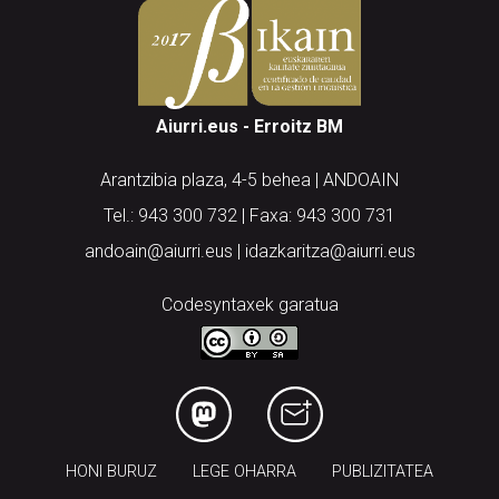
Aiurri.eus - Erroitz BM
Arantzibia plaza, 4-5 behea | ANDOAIN
Tel.: 943 300 732 | Faxa: 943 300 731
andoain@aiurri.eus | idazkaritza@aiurri.eus
Codesyntaxek garatua
HONI BURUZ
LEGE OHARRA
PUBLIZITATEA