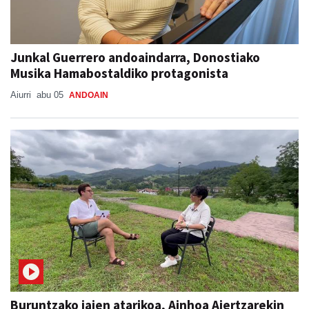
Junkal Guerrero andoaindarra, Donostiako
Musika Hamabostaldiko protagonista
Aiurri
abu 05
ANDOAIN
Buruntzako jaien atarikoa, Ainhoa Aiertzarekin