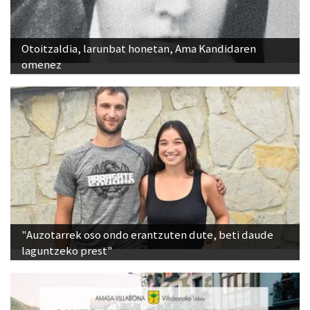
Otoitzaldia, larunbat honetan, Ama Kandidaren
omenez
"Auzotarrek oso ondo erantzuten dute, beti daude
laguntzeko prest"