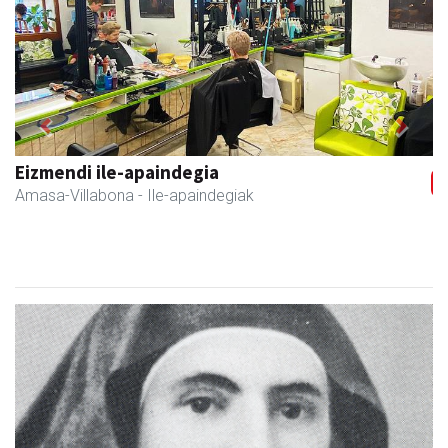
Previous
Next
Amane
Amasa-Villabona
- Arropa-dendak