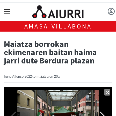
AMASA-VILLABONA
Maiatza borrokan
ekimenaren baitan haima
jarri dute Berdura plazan
Irune Alfonso
2022ko maiatzaren 20a