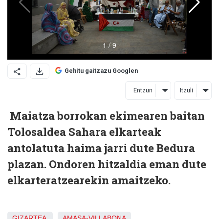
Gehitu gaitzazu Googlen
Entzun
Itzuli
Maiatza borrokan ekimearen baitan
Tolosaldea Sahara elkarteak
antolatuta haima jarri dute Bedura
plazan. Ondoren hitzaldia eman dute
elkarteratzearekin amaitzeko.
GIZARTEA
AMASA-VILLABONA