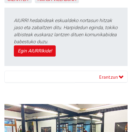
AIURRI hedabideak eskualdeko nortasun hitzak
jaso eta zabaltzen ditu. Harpidedun eginda, tokiko
albisteak euskaraz lantzen dituen komunikabidea
babestuko duzu.
Egin AIURRIkide!
Erantzun