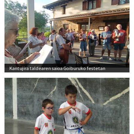
Kantujira taldearen saioa Goiburuko festetan