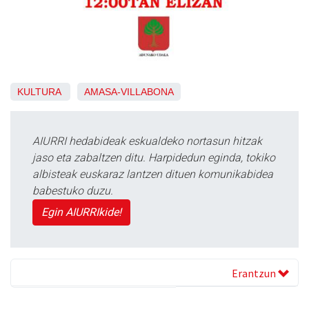
KULTURA
AMASA-VILLABONA
AIURRI hedabideak eskualdeko nortasun hitzak
jaso eta zabaltzen ditu. Harpidedun eginda, tokiko
albisteak euskaraz lantzen dituen komunikabidea
babestuko duzu.
Egin AIURRIkide!
Erantzun