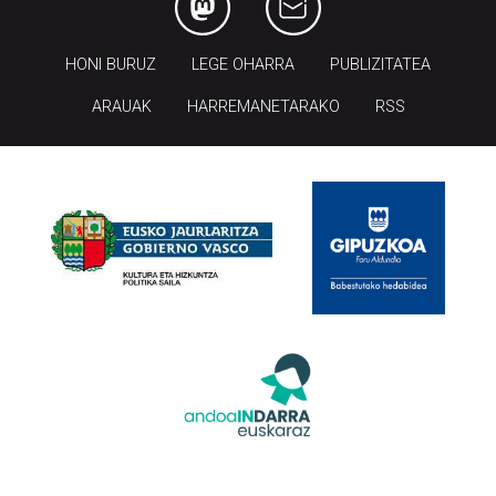
HONI BURUZ
LEGE OHARRA
PUBLIZITATEA
ARAUAK
HARREMANETARAKO
RSS