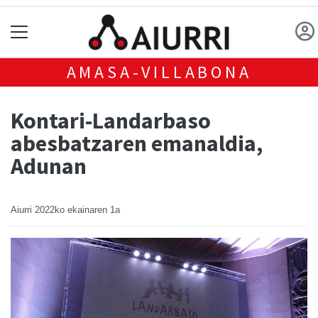
AMASA-VILLABONA
Kontari-Landarbaso
abesbatzaren emanaldia,
Adunan
Aiurri
2022ko ekainaren 1a