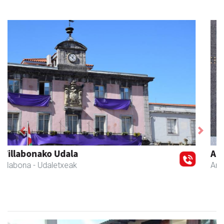
Previous
Next
Amasa kafetegia
Amasa-Villabona
- Gozotegiak