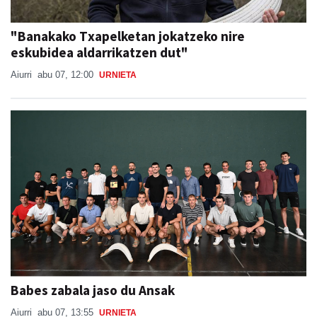
"Banakako Txapelketan jokatzeko nire
eskubidea aldarrikatzen dut"
Aiurri
abu 07, 12:00
URNIETA
Babes zabala jaso du Ansak
Aiurri
abu 07, 13:55
URNIETA