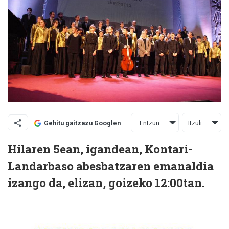
Entzun
Itzuli
Gehitu gaitzazu Googlen
Hilaren 5ean, igandean, Kontari-
Landarbaso abesbatzaren emanaldia
izango da, elizan, goizeko 12:00tan.