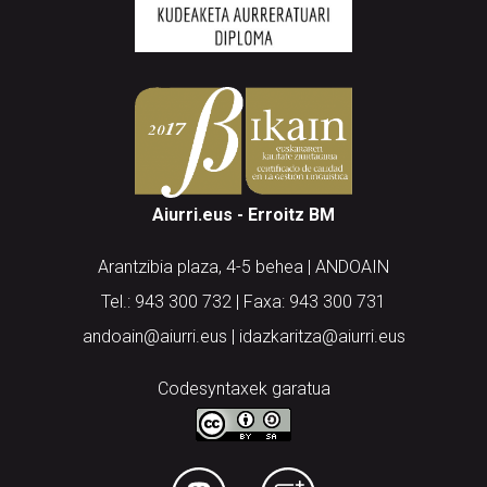
Aiurri.eus - Erroitz BM
Arantzibia plaza, 4-5 behea | ANDOAIN
Tel.: 943 300 732 | Faxa: 943 300 731
andoain@aiurri.eus | idazkaritza@aiurri.eus
Codesyntaxek garatua