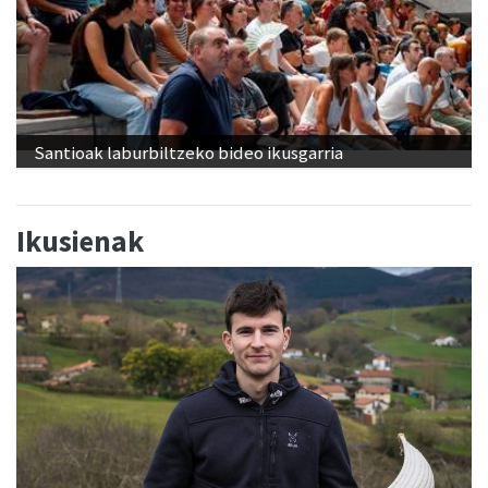
Santioak laburbiltzeko bideo ikusgarria
Ikusienak