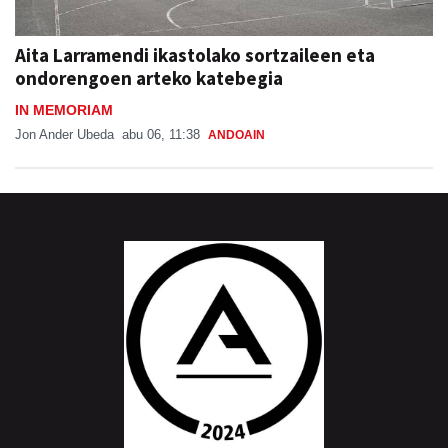
Aita Larramendi ikastolako sortzaileen eta
ondorengoen arteko katebegia
IN MEMORIAM
Jon Ander Ubeda
abu 06, 11:38
ANDOAIN