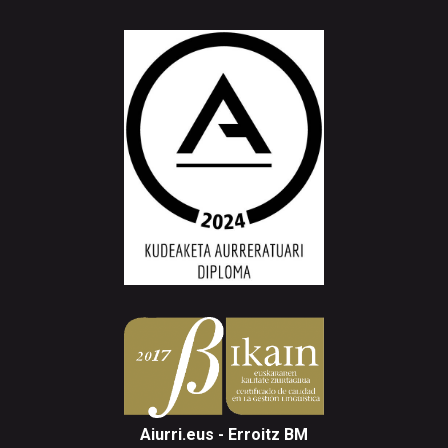
Aiurri.eus - Erroitz BM