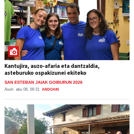
Kantujira, auzo-afaria eta dantzaldia,
asteburuko ospakizunei ekiteko
SAN ESTEBAN JAIAK GOIBURUN 2026
Aiurri
abu 08, 09:31
ANDOAIN