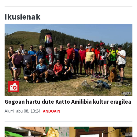
Ikusienak
Gogoan hartu dute Katto Amilibia kultur eragilea
Aiurri
abu 08, 13:24
ANDOAIN