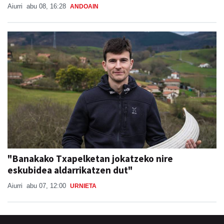
Aiurri
abu 08, 16:28
ANDOAIN
"Banakako Txapelketan jokatzeko nire
eskubidea aldarrikatzen dut"
Aiurri
abu 07, 12:00
URNIETA