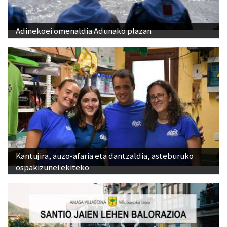
Adinekoei omenaldia Adunako plazan
Kantujira, auzo-afaria eta dantzaldia, asteburuko
ospakizunei ekiteko