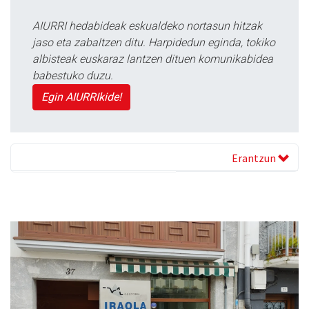
AIURRI hedabideak eskualdeko nortasun hitzak
jaso eta zabaltzen ditu. Harpidedun eginda, tokiko
albisteak euskaraz lantzen dituen komunikabidea
babestuko duzu.
Egin AIURRIkide!
Erantzun