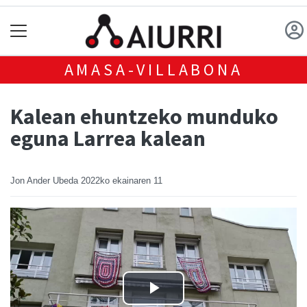
AMASA-VILLABONA
Kalean ehuntzeko munduko
eguna Larrea kalean
Jon Ander Ubeda
2022ko ekainaren 11