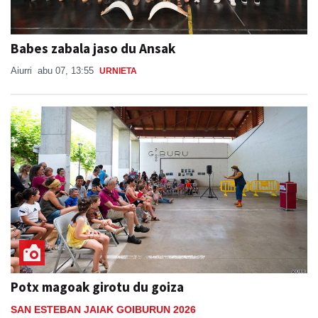
Babes zabala jaso du Ansak
Aiurri
abu 07, 13:55
URNIETA
Potx magoak girotu du goiza
SAN ESTEBAN JAIAK GOIBURUN 2026