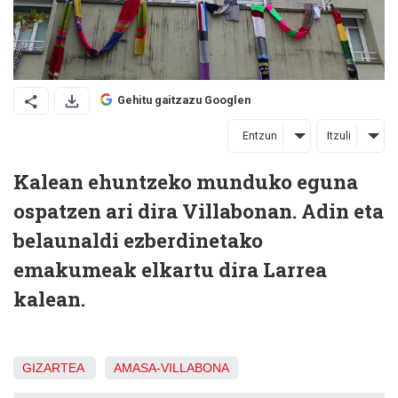
Gehitu gaitzazu Googlen
Entzun
Itzuli
Kalean ehuntzeko munduko eguna
ospatzen ari dira Villabonan. Adin eta
belaunaldi ezberdinetako
emakumeak elkartu dira Larrea
kalean.
GIZARTEA
AMASA-VILLABONA