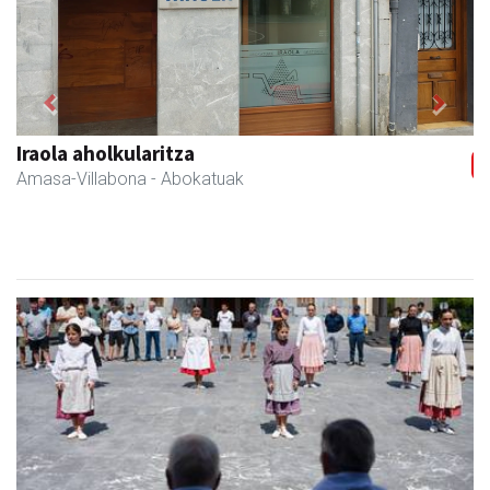
Previous
Next
Erniobea BHI
Amasa-Villabona
- Hezkuntza