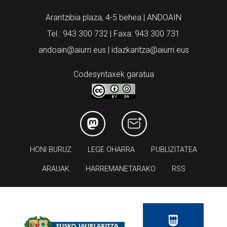
Arantzibia plaza, 4-5 behea | ANDOAIN
Tel.: 943 300 732 | Faxa: 943 300 731
andoain@aiurri.eus | idazkaritza@aiurri.eus
Codesyntaxek garatua
HONI BURUZ
LEGE OHARRA
PUBLIZITATEA
ARAUAK
HARREMANETARAKO
RSS