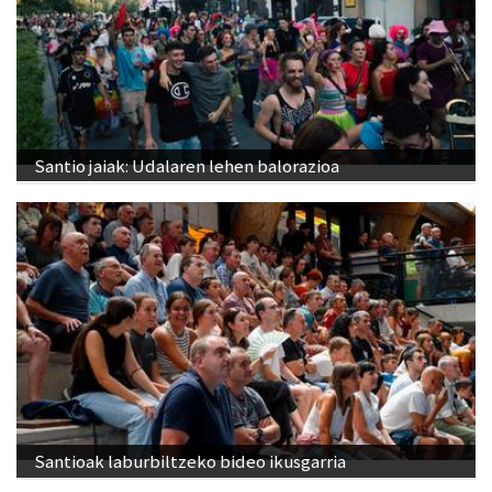
Santio jaiak: Udalaren lehen balorazioa
Santioak laburbiltzeko bideo ikusgarria