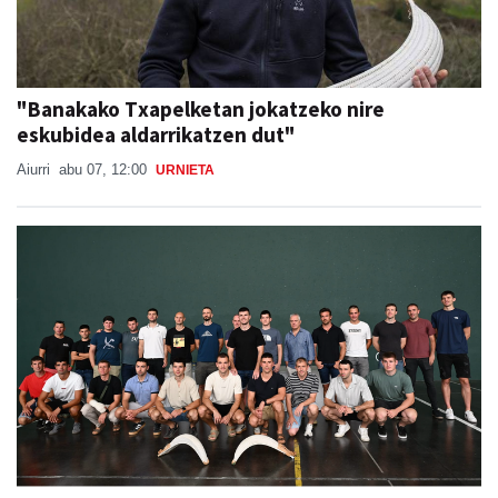
"Banakako Txapelketan jokatzeko nire
eskubidea aldarrikatzen dut"
Aiurri
abu 07, 12:00
URNIETA