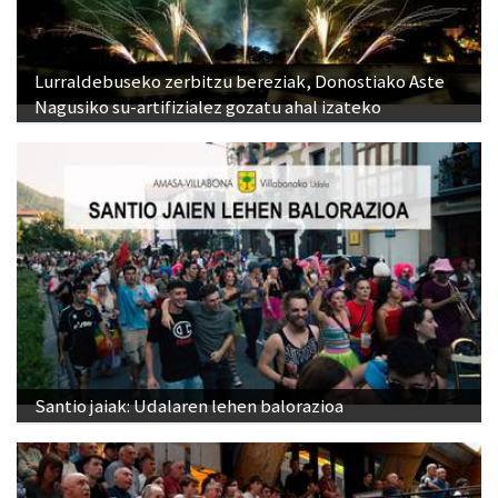
Lurraldebuseko zerbitzu bereziak, Donostiako Aste
Nagusiko su-artifizialez gozatu ahal izateko
Santio jaiak: Udalaren lehen balorazioa