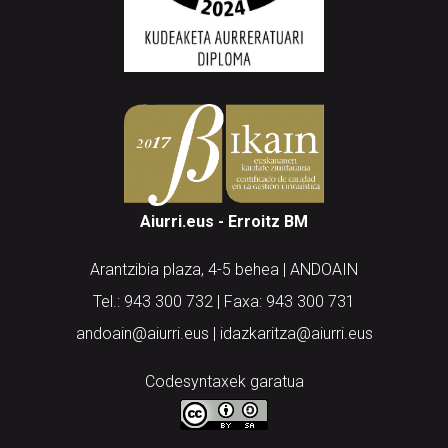
Aiurri.eus - Erroitz BM
Arantzibia plaza, 4-5 behea | ANDOAIN
Tel.: 943 300 732 | Faxa: 943 300 731
andoain@aiurri.eus | idazkaritza@aiurri.eus
Codesyntaxek garatua