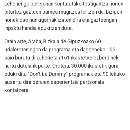
Lehenengo pertsonan kontatutako testigantza horien
bitartez gazteen barnea mugitzea lortzen da; bizipen
horiek oso hunkigarriak izaten dira eta gazteengan
inpaktu handia edukitzen dute.
Orain arte, Araba, Bizkaia de Gipuzkoako 60
udalerritan egon da programa eta dagoeneko 155
saio burutu dira, horietan 161 ikastetxe ezberdinek
hartu dutelarik parte. Orotara, 30.000 ikusletik gora
eduki ditu “Don’t be Dummy” programak eta 90 lekuko
ausartu dira beraien esperientzia pertsonala
kontatzera.
.
.