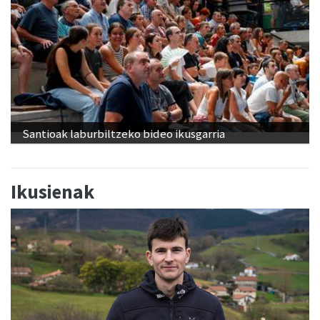
Santioak laburbiltzeko bideo ikusgarria
Ikusienak