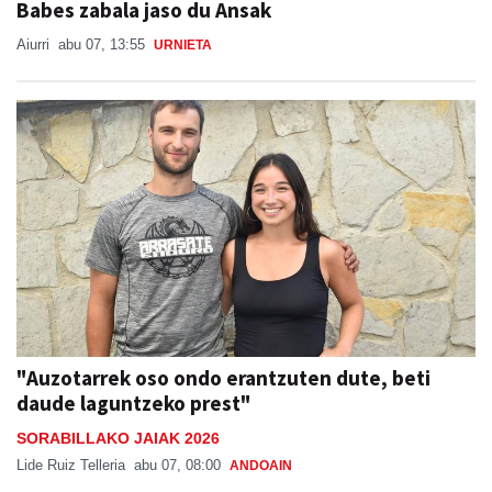
Babes zabala jaso du Ansak
Aiurri
abu 07, 13:55
URNIETA
"Auzotarrek oso ondo erantzuten dute, beti
daude laguntzeko prest"
SORABILLAKO JAIAK 2026
Lide Ruiz Telleria
abu 07, 08:00
ANDOAIN