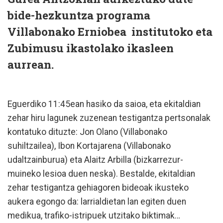
bide-hezkuntza programa
Villabonako Erniobea institutoko eta
Zubimusu ikastolako ikasleen
aurrean.
Eguerdiko 11:45ean hasiko da saioa, eta ekitaldian
zehar hiru lagunek zuzenean testigantza pertsonalak
kontatuko dituzte: Jon Olano (Villabonako
suhiltzailea), Ibon Kortajarena (Villabonako
udaltzainburua) eta Alaitz Arbilla (bizkarrezur-
muineko lesioa duen neska). Bestalde, ekitaldian
zehar testigantza gehiagoren bideoak ikusteko
aukera egongo da: larrialdietan lan egiten duen
medikua, trafiko-istripuek utzitako biktimak…