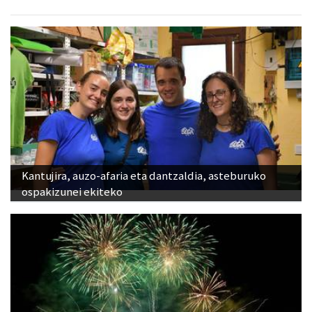
Kantujira, auzo-afaria eta dantzaldia, asteburuko
ospakizunei ekiteko