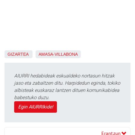
GIZARTEA
AMASA-VILLABONA
AIURRI hedabideak eskualdeko nortasun hitzak
jaso eta zabaltzen ditu. Harpidedun eginda, tokiko
albisteak euskaraz lantzen dituen komunikabidea
babestuko duzu.
Egin AIURRIkide!
Erantzun