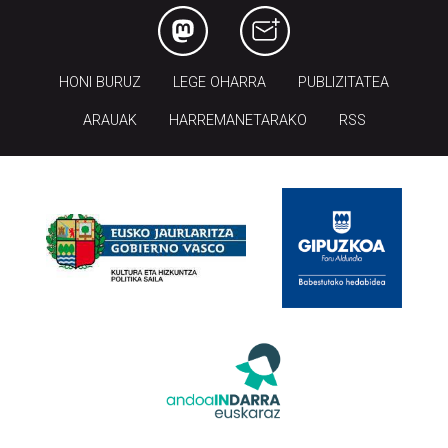
HONI BURUZ
LEGE OHARRA
PUBLIZITATEA
ARAUAK
HARREMANETARAKO
RSS