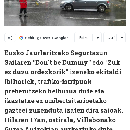
Entzun
Itzuli
Gehitu gaitzazu Googlen
Eusko Jaurlaritzako Segurtasun
Sailaren "Don´t be Dummy" edo "Zuk
ez duzu ordezkorik" izeneko ekitaldi
ibiltariek, trafiko-istripuak
prebenitzeko helburua dute eta
ikastetxe ez unibertsitarioetako
gazteei zuzenduta izaten dira saioak.
Hilaren 17an, ostirala, Villabonako
Gurea Antzokian aurkeztuko dute