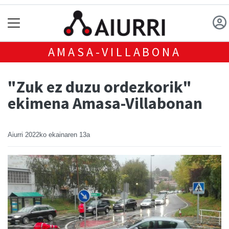
AMASA-VILLABONA
"Zuk ez duzu ordezkorik"
ekimena Amasa-Villabonan
Aiurri
2022ko ekainaren 13a