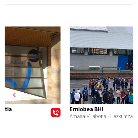
Previous
Next
Erniobea BHI
Amasa-Villabona
- Hezkuntza