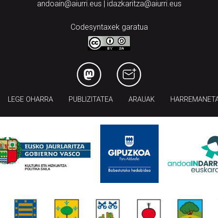
andoain@aiurri.eus | idazkaritza@aiurri.eus
Codesyntaxek garatua
LEGE OHARRA
PUBLIZITATEA
ARAUAK
HARREMANET