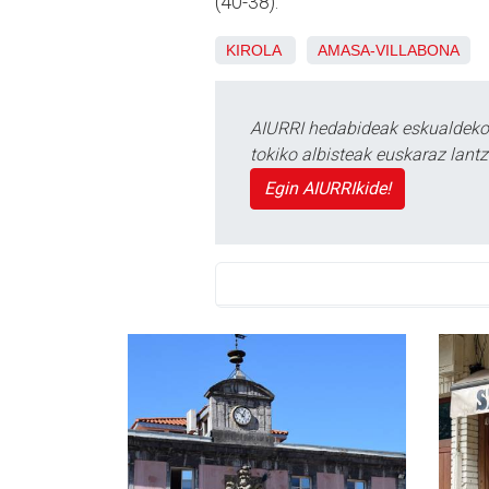
(40-38).
KIROLA
AMASA-VILLABONA
AIURRI hedabideak eskualdeko n
tokiko albisteak euskaraz lan
Egin AIURRIkide!