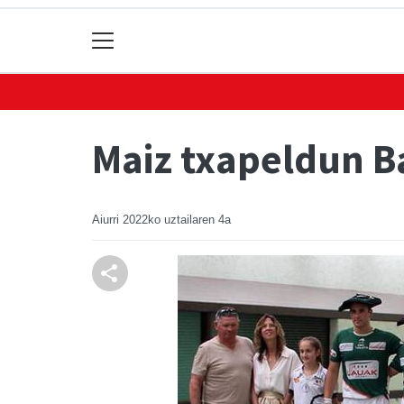
Maiz txapeldun B
Aiurri
2022ko uztailaren 4a