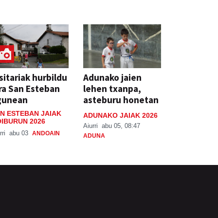
sitariak hurbildu
Adunako jaien
ra San Esteban
lehen txanpa,
gunean
asteburu honetan
N ESTEBAN JAIAK
ADUNAKO JAIAK 2026
IBURUN 2026
Aiurri
abu 05, 08:47
rri
abu 03
ANDOAIN
ADUNA