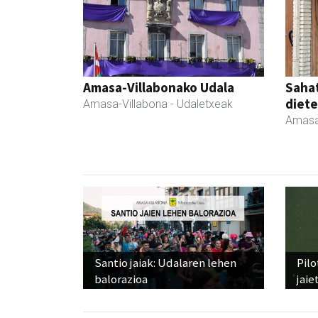
Amasa-Villabonako Udala
Sahat
diete
Amasa-Villabona
- Udaletxeak
Amasa
Santio jaiak: Udalaren lehen
Pilo
balorazioa
jaie