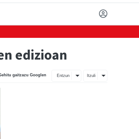
en edizioan
Gehitu gaitzazu Googlen
Entzun
Itzuli