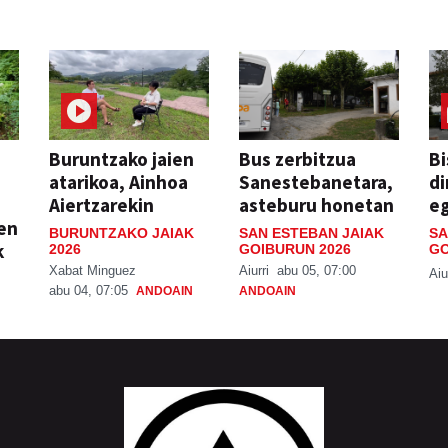
Buruntzako jaien
Bus zerbitzua
Bi
atarikoa, Ainhoa
Sanestebanetara,
di
Aiertzarekin
asteburu honetan
e
ien
BURUNTZAKO JAIAK
SAN ESTEBAN JAIAK
SA
k
2026
GOIBURUN 2026
GO
Xabat Minguez
Aiurri
abu 05, 07:00
Aiu
abu 04, 07:05
ANDOAIN
ANDOAIN