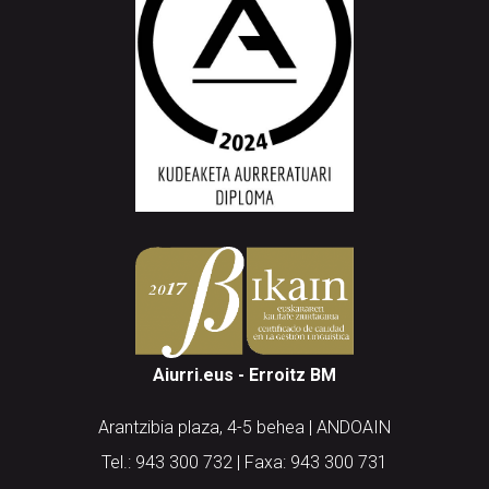
Aiurri.eus - Erroitz BM
Arantzibia plaza, 4-5 behea | ANDOAIN
Tel.: 943 300 732 | Faxa: 943 300 731