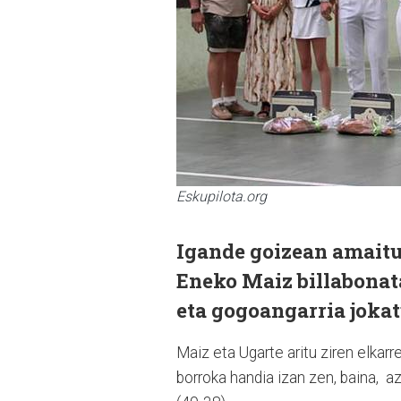
Eskupilota.org
Igande goizean amaitu
Eneko Maiz billabonata
eta gogoangarria joka
Maiz eta Ugarte aritu ziren elkarr
borroka handia izan zen, baina, a