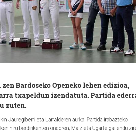
 zen Bardoseko Openeko lehen edizioa,
rra txapeldun izendatuta. Partida ederr
tu zuten.
ekin Jauregiberri eta Larralderen aurka. Partida irabazteko
zken hiru berdinkenten ondoren, Maiz eta Ugarte gailendu zir