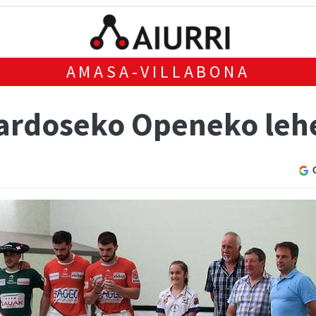
AMASA-VILLABONA
ardoseko Openeko leh