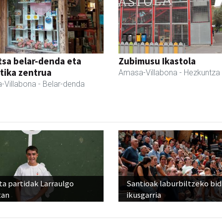
sa belar-denda eta
Zubimusu Ikastola
tika zentrua
Amasa-Villabona
- Hezkuntza
-Villabona
- Belar-denda
ta partidak Larraulgo
Santioak laburbiltzeko bi
tan
ikusgarria