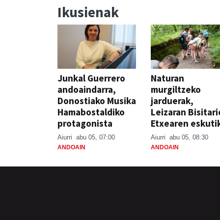
Ikusienak
Junkal Guerrero
Naturan
andoaindarra,
murgiltzeko
Donostiako Musika
jarduerak,
Hamabostaldiko
Leizaran Bisitar
protagonista
Etxearen eskuti
Aiurri
abu 05, 07:00
Aiurri
abu 05, 08:30
ANDOAIN
ANDOAIN