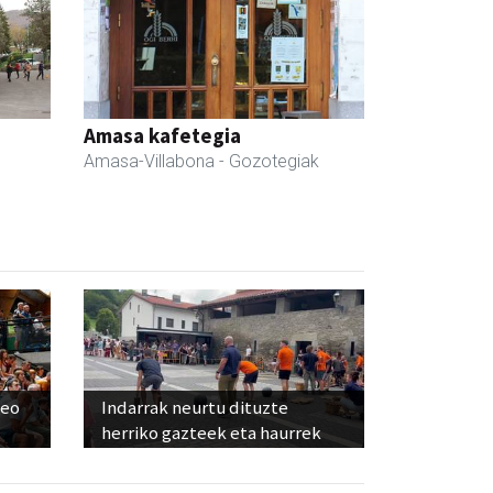
Amasa kafetegia
Amasa-Villabona
- Gozotegiak
deo
Indarrak neurtu dituzte
herriko gazteek eta haurrek