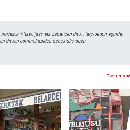
ortasun hitzak jaso eta zabaltzen ditu. Harpidedun eginda,
tzen dituen komunikabidea babestuko duzu.
Erantzun