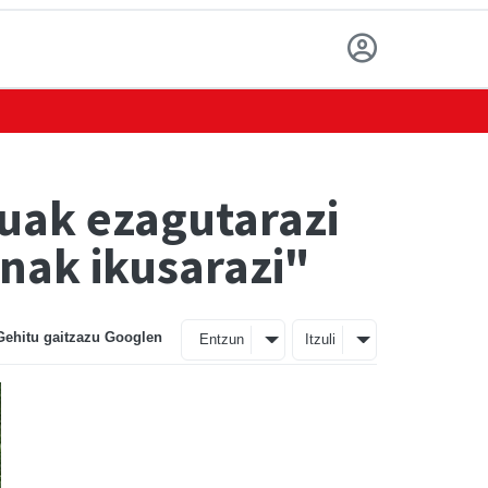
uak ezagutarazi
nak ikusarazi"
Gehitu gaitzazu Googlen
Entzun
Itzuli