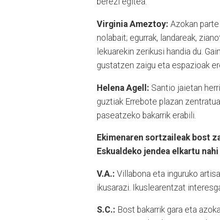
berezi egitea.
Virginia Ameztoy:
Azokan parte 
nolabait; egurrak, landareak, zian
lekuarekin zerikusi handia du. Gai
gustatzen zaigu eta espazioak ere
Helena Agell:
Santio jaietan herr
guztiak Errebote plazan zentratu
paseatzeko bakarrik erabili.
Ekimenaren sortzaileak bost zar
Eskualdeko jendea elkartu nahi
V.A.:
Villabona eta inguruko artis
ikusarazi. Ikuslearentzat interesg
S.C.:
Bost bakarrik gara eta azoka