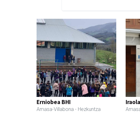
Erniobea BHI
Iraol
Amasa-Villabona
- Hezkuntza
Amasa