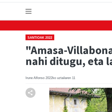
SANTIOAK 2022
"Amasa-Villabona
nahi ditugu, eta
Irune Alfonso
2022ko uztailaren 11