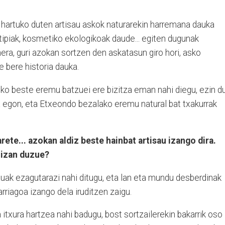
hartuko duten artisau askok naturarekin harremana dauka
otipiak, kosmetiko ekologikoak daude... egiten dugunak
nera, guri azokan sortzen den askatasun giro hori, asko
 bere historia dauka.
iko beste eremu batzuei ere bizitza eman nahi diegu, ezin d
a egon, eta Etxeondo bezalako eremu natural bat txakurrak
ete... azokan aldiz beste hainbat artisau izango dira.
 izan duzue?
auak ezagutarazi nahi ditugu, eta lan eta mundu desberdinak
arriagoa izango dela iruditzen zaigu.
 itxura hartzea nahi badugu, bost sortzailerekin bakarrik oso