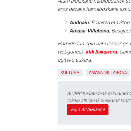
Aiurri aldizkaria harpidedunek s
eros dezake hamaboskaria eskua
Andoain:
Ernaitza eta Stop
Amasa-Villabona:
Basajaun
Harpidedun egin nahi izanez ger
webguneak,
klik bakarrera.
Gaine
egiteko aukera.
KULTURA
AMASA-VILLABONA
AIURRI hedabideak eskualdeko n
tokiko albisteak euskaraz lan
Egin AIURRIkide!