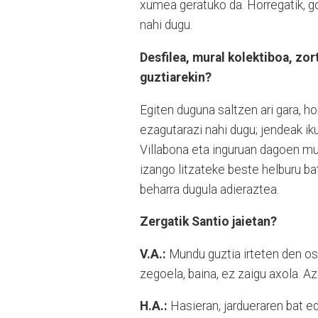
xumea geratuko da. Horregatik, g
nahi dugu.
Desfilea, mural kolektiboa, zor
guztiarekin?
Egiten duguna saltzen ari gara, ho
ezagutarazi nahi dugu; jendeak ik
Villabona eta inguruan dagoen mun
izango litzateke beste helburu ba
beharra dugula adieraztea.
Zergatik Santio jaietan?
V.A.:
Mundu guztia irteten den os
zegoela, baina, ez zaigu axola. A
H.A.:
Hasieran, jardueraren bat e