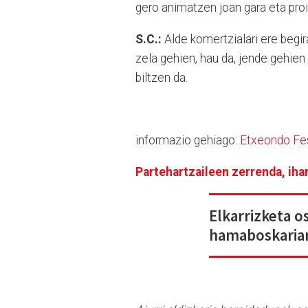
gero animatzen joan gara eta proi
S.C.:
Alde komertzialari ere begi
zela gehien, hau da, jende gehien
biltzen da.
informazio gehiago:
Etxeondo Fe
Partehartzaileen zerrenda, ihar
Elkarrizketa o
hamaboskaria