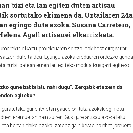
an bizi eta lan egiten duten artisau
etik sortutako ekimena da. Uztailaren 24
an egingo dute azoka. Susana Carretero,
elena Agell artisauei elkarrizketa.
merekin elkartu, proiektuaren sortzaileak bost dira; Mirari
osatzen dute taldea. Egungo azoka ereduaren ordezko gunea
 eta hurbil batean euren lan egiteko modua ikusgarri egiteko
o gune bat bilatu nahi dugu". Zergatik eta zein da
eondon egiteko?
nguratutako gune itxietan gaude ohituta azokak egin eta
ez duen eremuetan hain zuzen. Guk gure artisau azoka leku
 eta bertan ohiko azoka izateaz gain beste hainbat jarduera