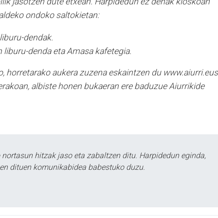
oilik jasotzen dute etxean. Harpidedun ez denak kioskoan
ldeko ondoko saltokietan:
 liburu-dendak.
 liburu-denda eta Amasa kafetegia.
o, horretarako aukera zuzena eskaintzen du www.aiurri.eus
rakoan, albiste honen bukaeran ere baduzue Aiurrikide
ortasun hitzak jaso eta zabaltzen ditu. Harpidedun eginda,
tzen dituen komunikabidea babestuko duzu.