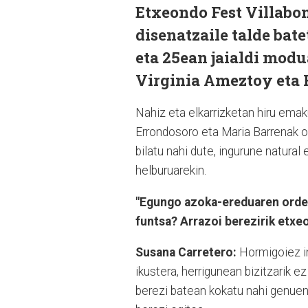
Etxeondo Fest Villabon
disenatzaile talde bat
eta 25ean jaialdi modu
Virginia Ameztoy eta H
Nahiz eta elkarrizketan hiru emaku
Errondosoro eta Maria Barrenak 
bilatu nahi dute, ingurune natural
helburuarekin.
"Egungo azoka-ereduaren ordezk
funtsa? Arrazoi berezirik etx
Susana Carretero:
Hormigoiez i
ikustera, herrigunean bizitzarik 
berezi batean kokatu nahi genuen