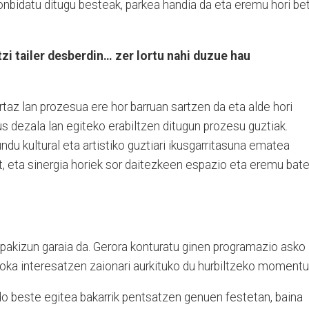
onbidatu ditugu besteak, parkea handia da eta eremu hori be
tzi tailer desberdin… zer lortu nahi duzue hau
rtaz lan prozesua ere hor barruan sartzen da eta alde hori
us dezala lan egiteko erabiltzen ditugun prozesu guztiak.
du kultural eta artistiko guztiari ikusgarritasuna ematea
t, eta sinergia horiek sor daitezkeen espazio eta eremu bat
pakizun garaia da. Gerora konturatu ginen programazio asko
zoka interesatzen zaionari aurkituko du hurbiltzeko momentu
do beste egitea bakarrik pentsatzen genuen festetan, baina