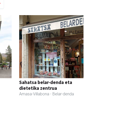
Sahatsa belar-denda eta
dietetika zentrua
Amasa-Villabona
- Belar-denda