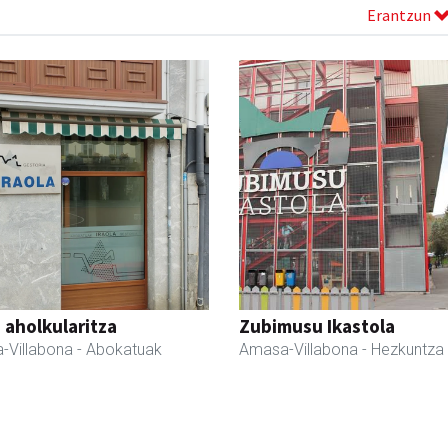
Erantzun
a aholkularitza
Zubimusu Ikastola
-Villabona
- Abokatuak
Amasa-Villabona
- Hezkuntza