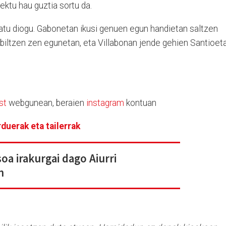
ektu hau guztia sortu da.
ratu diogu. Gabonetan ikusi genuen egun handietan saltzen
 biltzen zen egunetan, eta Villabonan jende gehien Santioet
st
webgunean, beraien
instagram
kontuan
duerak eta tailerrak
soa irakurgai dago Aiurri
n