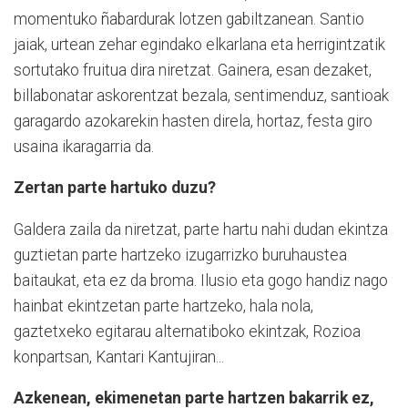
momentuko ñabardurak lotzen gabiltzanean. Santio
jaiak, urtean zehar egindako elkarlana eta herrigintzatik
sortutako fruitua dira niretzat. Gainera, esan dezaket,
billabonatar askorentzat bezala, sentimenduz, santioak
garagardo azokarekin hasten direla, hortaz, festa giro
usaina ikaragarria da.
Zertan parte hartuko duzu?
Galdera zaila da niretzat, parte hartu nahi dudan ekintza
guztietan parte hartzeko izugarrizko buruhaustea
baitaukat, eta ez da broma. Ilusio eta gogo handiz nago
hainbat ekintzetan parte hartzeko, hala nola,
gaztetxeko egitarau alternatiboko ekintzak, Rozioa
konpartsan, Kantari Kantujiran...
Azkenean, ekimenetan parte hartzen bakarrik ez,