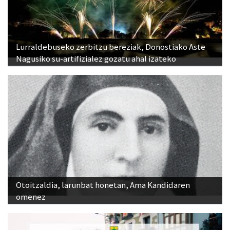
Lurraldebuseko zerbitzu bereziak, Donostiako Aste
Nagusiko su-artifizialez gozatu ahal izateko
Otoitzaldia, larunbat honetan, Ama Kandidaren
omenez