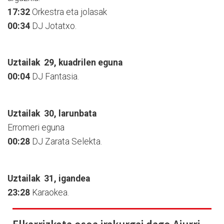
17:32
Orkestra eta jolasak
00:34
DJ Jotatxo.
Uztailak
29, kuadrilen eguna
00:04
DJ Fantasia.
Uztailak
30, larunbata
Erromeri eguna
00:28
DJ Zarata Selekta.
Uztailak
31, igandea
23:28
Karaokea.