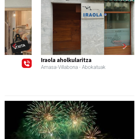
Previous
Next
Iraola aholkularitza
Amasa-Villabona
- Abokatuak