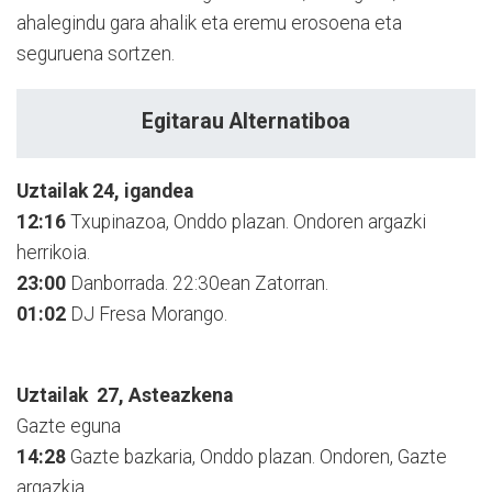
ahalegindu gara ahalik eta eremu erosoena eta
seguruena sortzen.
Egitarau Alternatiboa
Uztailak 24, igandea
12:16
Txupinazoa, Onddo plazan. Ondoren argazki
herrikoia.
23:00
Danborrada. 22:30ean Zatorran.
01:02
DJ Fresa Morango.
Uztailak
27, Asteazkena
Gazte eguna
14:28
Gazte bazkaria, Onddo plazan. Ondoren, Gazte
argazkia.