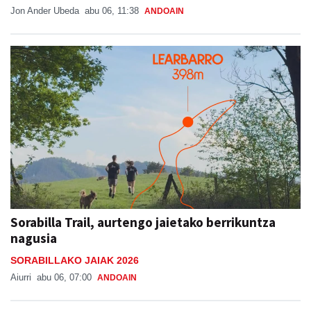
Jon Ander Ubeda
abu 06, 11:38
ANDOAIN
Sorabilla Trail, aurtengo jaietako berrikuntza
nagusia
SORABILLAKO JAIAK 2026
Aiurri
abu 06, 07:00
ANDOAIN