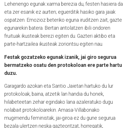
Lehenengo egunak xarma berezia du, festen hasiera da
eta zer esanik ez aurten; eguerditik hasiko gara jaiak
ospatzen. Emozioz beteriko eguna iruditzen zait, gazte
egunarekin batera. Bertan antolatzen ibili ondoren
fruituak ikusteak berezi egiten du. Gazteri aktibo eta
parte-hartzailea ikusteak zoriontsu egiten nau.
Festak gozatzeko egunak izanik, jai giro segurua
bermatzeko osatu den protokoloan ere parte hartu
duzu.
Garagardo azokan eta Santio Jaietan hartuko du lur
protokoloak, baina, atzetik lan handia du honek,
hilabeteetan zehar egindako lana azaleratuko dugu
nolabait protokoloarekin. Amasa-Villabonako
mugimendu feministak, jai-giroa ez du gune segurua
bezala ulertzen neska gazteontzat, horregatik,