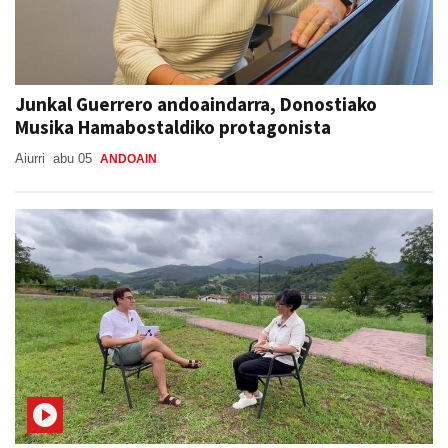
Junkal Guerrero andoaindarra, Donostiako
Musika Hamabostaldiko protagonista
Aiurri
abu 05
ANDOAIN