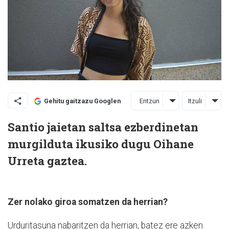
Entzun
Itzuli
Gehitu gaitzazu Googlen
Santio jaietan saltsa ezberdinetan
murgilduta ikusiko dugu Oihane
Urreta gaztea.
Zer nolako giroa somatzen da herrian?
Urduritasuna nabaritzen da herrian, batez ere azken