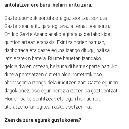
antolatzen ere buru-belarri aritu zara.
Gaztetasunetik sortuta eta gazteontzat sortuta
Gaztetxean aritu gara egitarau alternatiboa sortuz.
Onddo Gazte Asanbladako egitaraua bertako kide
guztion artean erabakiz. Ekintza horien barruan,
danborrada eta gazte eguna izango ditugu, baltsa
jatsierarekin batera. Bi urte hauetan izandako
geldialdiaren ostean, belaunaldi berriek parte hartuko
dutela pentsatzen dut eta alde horretatik oso
aberasgarria izango dela iruditzen zait. Gazte egunari
dagokionez, oso egun berezia izaten da gazteontzat.
Horren parte sentitzeak eta egun hori aurrera
ateratzeko lan egitean asko asetzen nau.
Zein da zure egunik gustukoena?