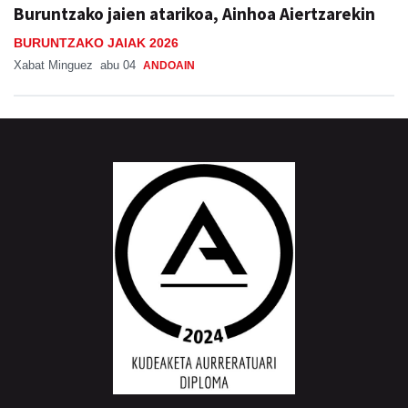
Buruntzako jaien atarikoa, Ainhoa Aiertzarekin
BURUNTZAKO JAIAK 2026
Xabat Minguez
abu 04
ANDOAIN