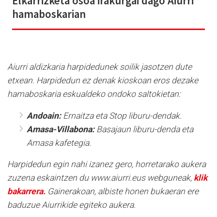
Elkarrizketa osoa irakurgai dago Aiurri
hamaboskarian
Aiurri aldizkaria harpidedunek soilik jasotzen dute
etxean. Harpidedun ez denak kioskoan eros dezake
hamaboskaria eskualdeko ondoko saltokietan:
Andoain:
Ernaitza eta Stop liburu-dendak.
Amasa-Villabona:
Basajaun liburu-denda eta
Amasa kafetegia.
Harpidedun egin nahi izanez gero, horretarako aukera
zuzena eskaintzen du www.aiurri.eus webguneak,
klik
bakarrera.
Gainerakoan, albiste honen bukaeran ere
baduzue Aiurrikide egiteko aukera.