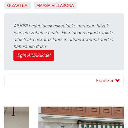
GIZARTEA
AMASA-VILLABONA
AIURRI hedabideak eskualdeko nortasun hitzak
jaso eta zabaltzen ditu. Harpidedun eginda, tokiko
albisteak euskaraz lantzen dituen komunikabidea
babestuko duzu.
Egin AIURRIkide!
Erantzun