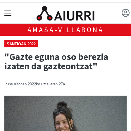
AMASA-VILLABONA
SANTIOAK 2022
"Gazte eguna oso berezia
izaten da gazteontzat"
Irune Alfonso
2022ko uztailaren 27a