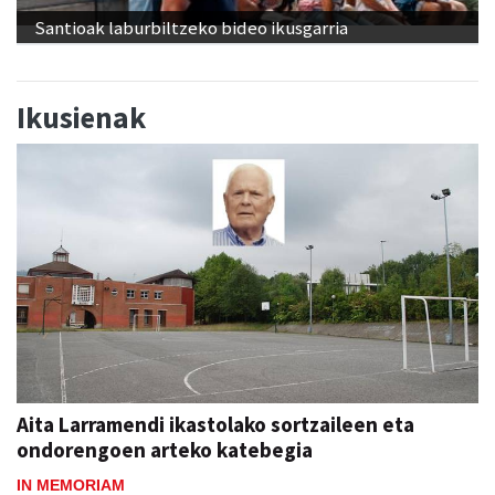
Santioak laburbiltzeko bideo ikusgarria
Ikusienak
Aita Larramendi ikastolako sortzaileen eta
ondorengoen arteko katebegia
IN MEMORIAM