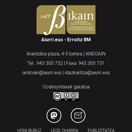
Aiurri.eus - Erroitz BM
Arantzibia plaza, 4-5 behea | ANDOAIN
Tel.: 943 300 732 | Faxa: 943 300 731
andoain@aiurri.eus | idazkaritza@aiurri.eus
Codesyntaxek garatua
HONI BURUZ
LEGE OHARRA
PUBLIZITATEA