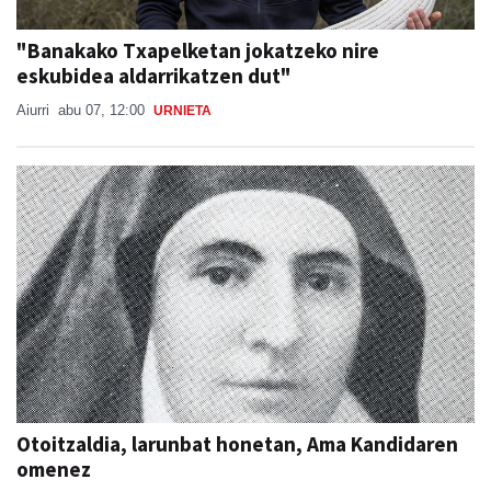
"Banakako Txapelketan jokatzeko nire
eskubidea aldarrikatzen dut"
Aiurri
abu 07, 12:00
URNIETA
Otoitzaldia, larunbat honetan, Ama Kandidaren
omenez