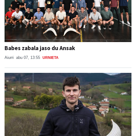
Babes zabala jaso du Ansak
Aiurri
abu 07, 13:55
URNIETA