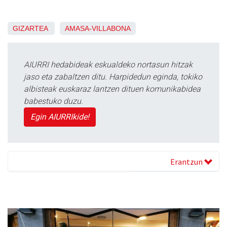
GIZARTEA
AMASA-VILLABONA
AIURRI hedabideak eskualdeko nortasun hitzak
jaso eta zabaltzen ditu. Harpidedun eginda, tokiko
albisteak euskaraz lantzen dituen komunikabidea
babestuko duzu.
Egin AIURRIkide!
Erantzun