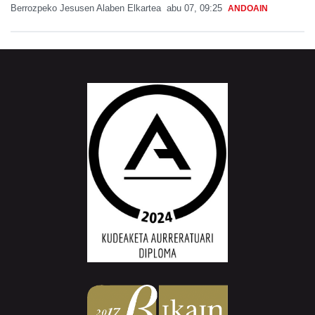
Berrozpeko Jesusen Alaben Elkartea
abu 07, 09:25
ANDOAIN