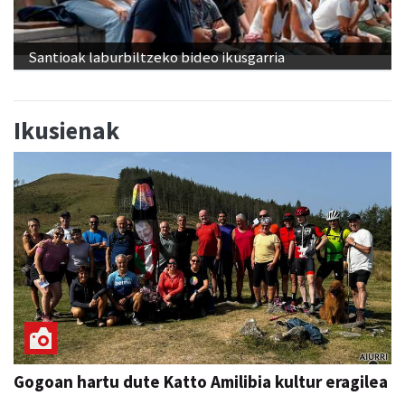
Santioak laburbiltzeko bideo ikusgarria
Ikusienak
Gogoan hartu dute Katto Amilibia kultur eragilea