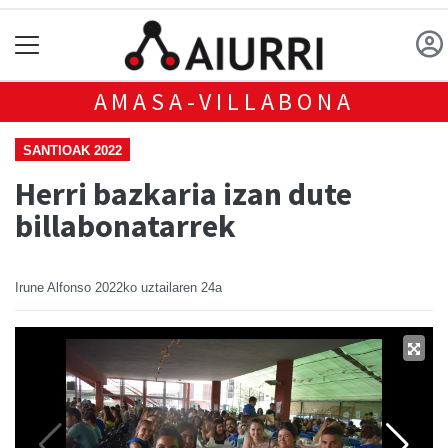
AMASA-VILLABONA
SANTIOAK 2022
Herri bazkaria izan dute
billabonatarrek
Irune Alfonso
2022ko uztailaren 24a