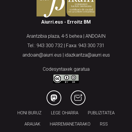
Aiurri.eus - Erroitz BM
Arantzibia plaza, 4-5 behea | ANDOAIN
Tel.: 943 300 732 | Faxa: 943 300 731
andoain@aiurri.eus | idazkaritza@aiurri.eus
Codesyntaxek garatua
HONI BURUZ
LEGE OHARRA
PUBLIZITATEA
ARAUAK
HARREMANETARAKO
RSS