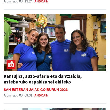
Aiurri
abu 08, 13:24
ANDOAIN
Kantujira, auzo-afaria eta dantzaldia,
asteburuko ospakizunei ekiteko
SAN ESTEBAN JAIAK GOIBURUN 2026
Aiurri
abu 08, 09:31
ANDOAIN