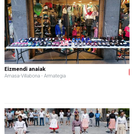
Previous
Next
Fleming Herri Eskola
Amasa-Villabona
- Hezkuntza