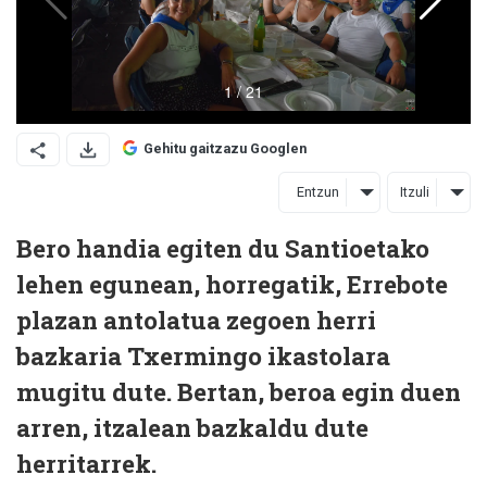
Gehitu gaitzazu Googlen
Entzun
Itzuli
Bero handia egiten du Santioetako
lehen egunean, horregatik, Errebote
plazan antolatua zegoen herri
bazkaria Txermingo ikastolara
mugitu dute. Bertan, beroa egin duen
arren, itzalean bazkaldu dute
herritarrek.