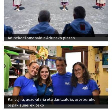
Adinekoei omenaldia Adunako plazan
Kantujira, auzo-afaria eta dantzaldia, asteburuko
ospakizunei ekiteko