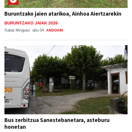
Buruntzako jaien atarikoa, Ainhoa Aiertzarekin
BURUNTZAKO JAIAK 2026
Xabat Minguez
abu 04
ANDOAIN
Bus zerbitzua Sanestebanetara, asteburu
honetan