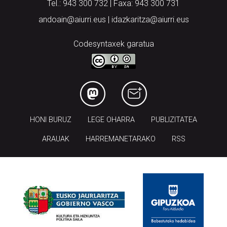
Tel.: 943 300 732 | Faxa: 943 300 731
andoain@aiurri.eus | idazkaritza@aiurri.eus
Codesyntaxek garatua
HONI BURUZ
LEGE OHARRA
PUBLIZITATEA
ARAUAK
HARREMANETARAKO
RSS