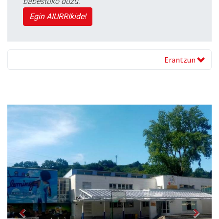
babestuko duzu.
Egin AIURRIkide!
Erantzun
Previous
Next