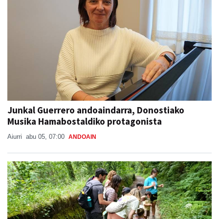
Junkal Guerrero andoaindarra, Donostiako
Musika Hamabostaldiko protagonista
Aiurri
abu 05, 07:00
ANDOAIN