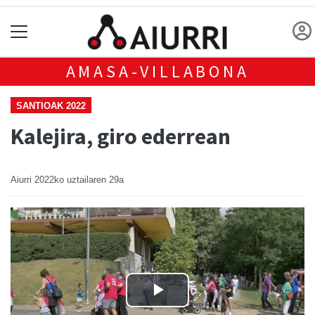
AMASA-VILLABONA
SANTIOAK 2022
Kalejira, giro ederrean
Aiurri
2022ko uztailaren 29a