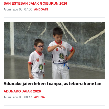
SAN ESTEBAN JAIAK GOIBURUN 2026
Aiurri
abu 05, 07:00
ANDOAIN
Adunako jaien lehen txanpa, asteburu honetan
ADUNAKO JAIAK 2026
Aiurri
abu 05, 08:47
ADUNA