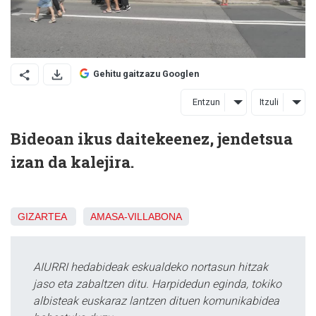
Gehitu gaitzazu Googlen
Entzun
Itzuli
Bideoan ikus daitekeenez, jendetsua
izan da kalejira.
GIZARTEA
AMASA-VILLABONA
AIURRI hedabideak eskualdeko nortasun hitzak
jaso eta zabaltzen ditu. Harpidedun eginda, tokiko
albisteak euskaraz lantzen dituen komunikabidea