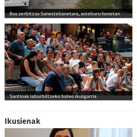
Bus zerbitzua Sanestebanetara, asteburu honetan
Santioak laburbiltzeko bideo ikusgarria
Ikusienak