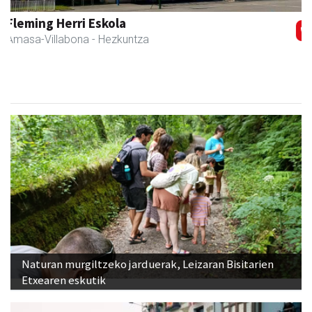
Amane
Amasa-Villabona
- Arropa-dendak
Naturan murgiltzeko jarduerak, Leizaran Bisitarien
Etxearen eskutik