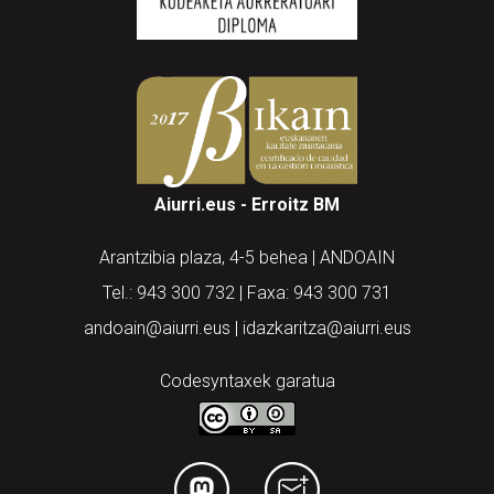
Aiurri.eus - Erroitz BM
Arantzibia plaza, 4-5 behea | ANDOAIN
Tel.: 943 300 732 | Faxa: 943 300 731
andoain@aiurri.eus | idazkaritza@aiurri.eus
Codesyntaxek garatua