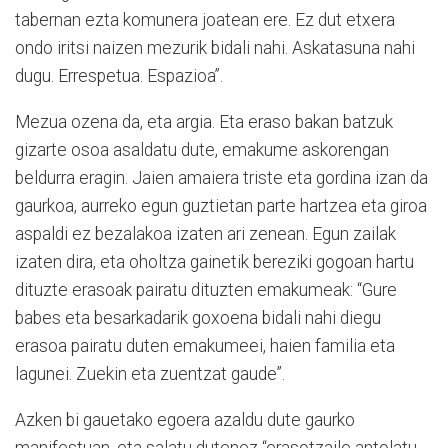
tabernan ezta komunera joatean ere. Ez dut etxera
ondo iritsi naizen mezurik bidali nahi. Askatasuna nahi
dugu. Errespetua. Espazioa”.
Mezua ozena da, eta argia. Eta eraso bakan batzuk
gizarte osoa asaldatu dute, emakume askorengan
beldurra eragin. Jaien amaiera triste eta gordina izan da
gaurkoa, aurreko egun guztietan parte hartzea eta giroa
aspaldi ez bezalakoa izaten ari zenean. Egun zailak
izaten dira, eta oholtza gainetik bereziki gogoan hartu
dituzte erasoak pairatu dituzten emakumeak: “Gure
babes eta besarkadarik goxoena bidali nahi diegu
erasoa pairatu duten emakumeei, haien familia eta
lagunei. Zuekin eta zuentzat gaude”.
Azken bi gauetako egoera azaldu dute gaurko
manifestuan, eta salatu dutenez “erasotzaile antolatu