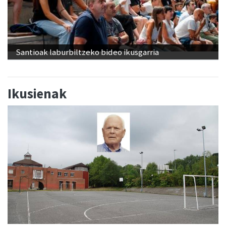
Santioak laburbiltzeko bideo ikusgarria
Ikusienak