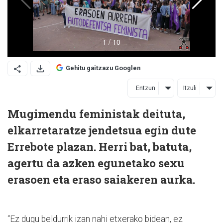
Gehitu gaitzazu Googlen
Entzun
Itzuli
Mugimendu feministak deituta,
elkarretaratze jendetsua egin dute
Errebote plazan. Herri bat, batuta,
agertu da azken egunetako sexu
erasoen eta eraso saiakeren aurka.
“Ez dugu beldurrik izan nahi etxerako bidean, ez