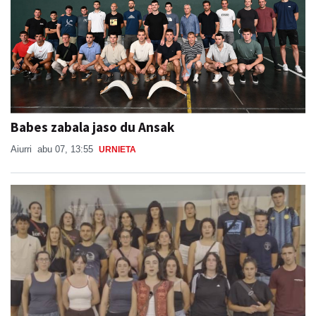
Babes zabala jaso du Ansak
Aiurri
abu 07, 13:55
URNIETA