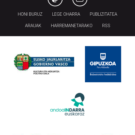
HONI BURUZ
LEGE OHARRA
PUBLIZITATEA
ARAUAK
HARREMANETARAKO
RSS