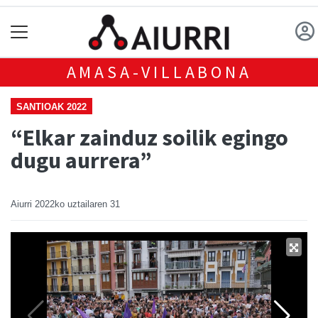
AMASA-VILLABONA
SANTIOAK 2022
“Elkar zainduz soilik egingo
dugu aurrera”
Aiurri
2022ko uztailaren 31