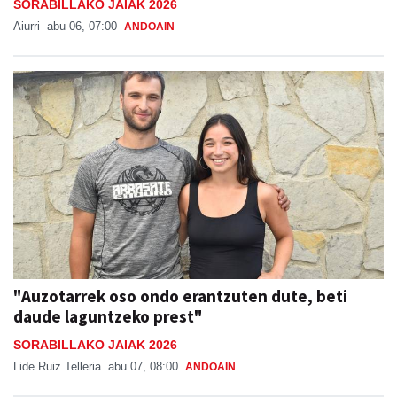
SORABILLAKO JAIAK 2026
Aiurri
abu 06, 07:00
ANDOAIN
"Auzotarrek oso ondo erantzuten dute, beti
daude laguntzeko prest"
SORABILLAKO JAIAK 2026
Lide Ruiz Telleria
abu 07, 08:00
ANDOAIN