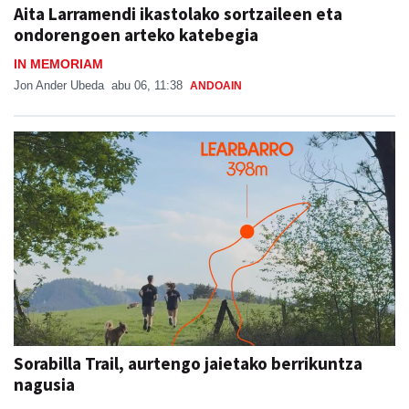
Aita Larramendi ikastolako sortzaileen eta
ondorengoen arteko katebegia
IN MEMORIAM
Jon Ander Ubeda
abu 06, 11:38
ANDOAIN
Sorabilla Trail, aurtengo jaietako berrikuntza
nagusia