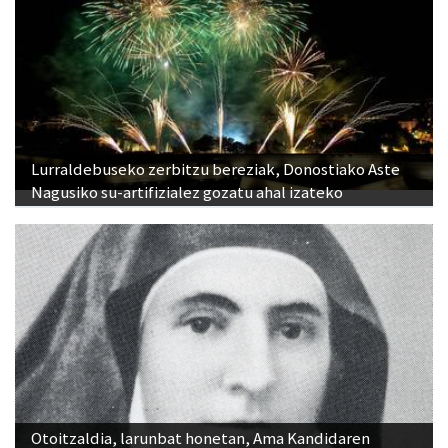
Lurraldebuseko zerbitzu bereziak, Donostiako Aste
Nagusiko su-artifizialez gozatu ahal izateko
Otoitzaldia, larunbat honetan, Ama Kandidaren