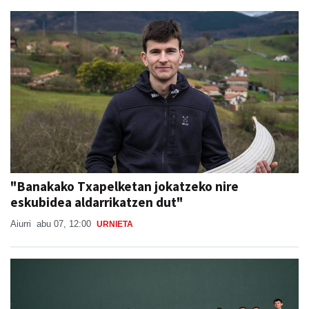
"Banakako Txapelketan jokatzeko nire
eskubidea aldarrikatzen dut"
Aiurri
abu 07, 12:00
URNIETA