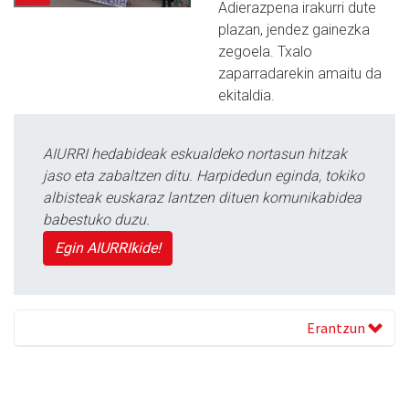
Adierazpena irakurri dute
plazan, jendez gainezka
zegoela. Txalo
zaparradarekin amaitu da
ekitaldia.
AIURRI hedabideak eskualdeko nortasun hitzak
jaso eta zabaltzen ditu. Harpidedun eginda, tokiko
albisteak euskaraz lantzen dituen komunikabidea
babestuko duzu.
Egin AIURRIkide!
Erantzun