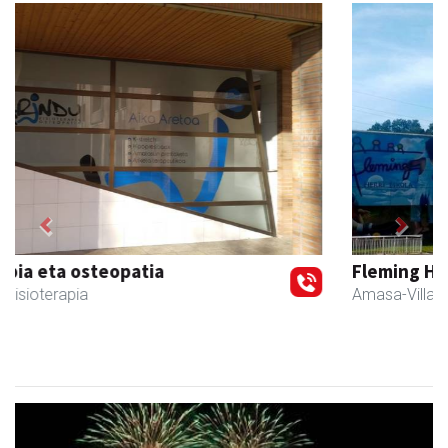
Previous
Next
Fleming Herri Eskola
Amasa-Villabona
- Hezkuntza