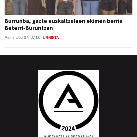
Burrunba, gazte euskaltzaleen ekimen berria
Beterri-Buruntzan
Aiurri
abu 07, 07:00
URNIETA