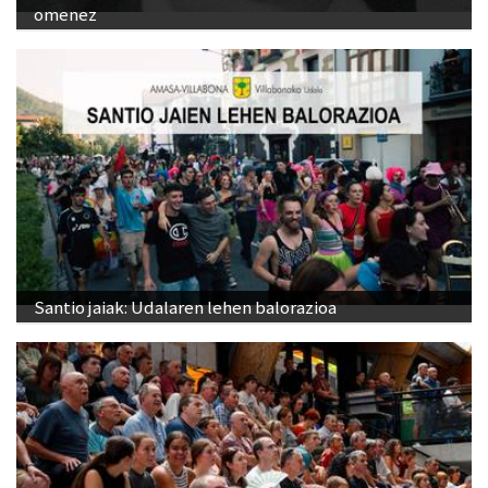
omenez
Santio jaiak: Udalaren lehen balorazioa