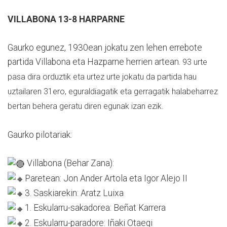
VILLABONA 13-8 HARPARNE
Gaurko egunez, 1930ean jokatu zen lehen errebote
partida Villabona eta Hazparne herrien artean.
93 urte
pasa dira orduztik eta urtez urte jokatu da partida hau
uztailaren 31ero, eguraldiagatik eta gerragatik halabeharrez
bertan behera geratu diren egunak izan ezik.
Gaurko pilotariak:
Villabona (Behar Zana):
Paretean: Jon Ander Artola eta Igor Alejo II
3. Saskiarekin: Aratz Luixa
1. Eskularru-sakadorea: Beñat Karrera
2. Eskularru-paradore: Iñaki Otaegi