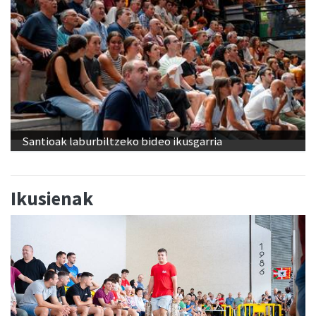
Santioak laburbiltzeko bideo ikusgarria
Ikusienak