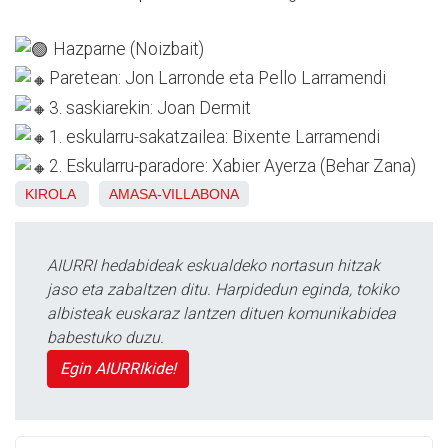
Hazparne (Noizbait)
Paretean: Jon Larronde eta Pello Larramendi
3. saskiarekin: Joan Dermit
1. eskularru-sakatzailea: Bixente Larramendi
2. Eskularru-paradore: Xabier Ayerza (Behar Zana)
KIROLA
AMASA-VILLABONA
AIURRI hedabideak eskualdeko nortasun hitzak
jaso eta zabaltzen ditu. Harpidedun eginda, tokiko
albisteak euskaraz lantzen dituen komunikabidea
babestuko duzu.
Egin AIURRIkide!