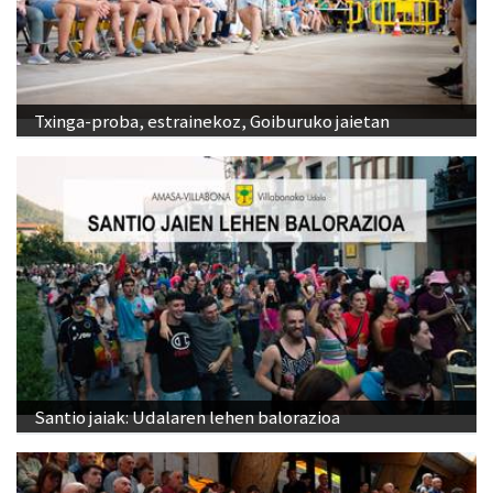
Txinga-proba, estrainekoz, Goiburuko jaietan
Santio jaiak: Udalaren lehen balorazioa