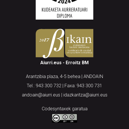
Aiurri.eus - Erroitz BM
Arantzibia plaza, 4-5 behea | ANDOAIN
Tel.: 943 300 732 | Faxa: 943 300 731
andoain@aiurri.eus | idazkaritza@aiurri.eus
Codesyntaxek garatua