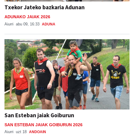
Txekor Jateko bazkaria Adunan
ADUNAKO JAIAK 2026
Aiurri
abu 09, 16:33
ADUNA
San Esteban jaiak Goiburun
SAN ESTEBAN JAIAK GOIBURUN 2026
Aiurri
uzt 18
ANDOAIN