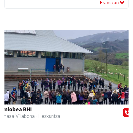
Erantzun
Previous
Next
Eizmendi ile-apaindegia
Amasa-Villabona
- Ile-apaindegiak