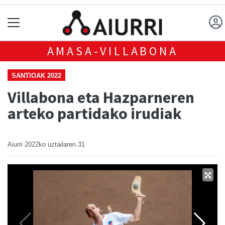
AMASA-VILLABONA
SANTIOAK 2022
Villabona eta Hazparneren
arteko partidako irudiak
Aiurri
2022ko uztailaren 31