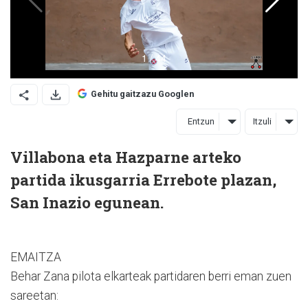
Gehitu gaitzazu Googlen
Entzun
Itzuli
Villabona eta Hazparne arteko
partida ikusgarria Errebote plazan,
San Inazio egunean.
EMAITZA
Behar Zana pilota elkarteak partidaren berri eman zuen
sareetan: