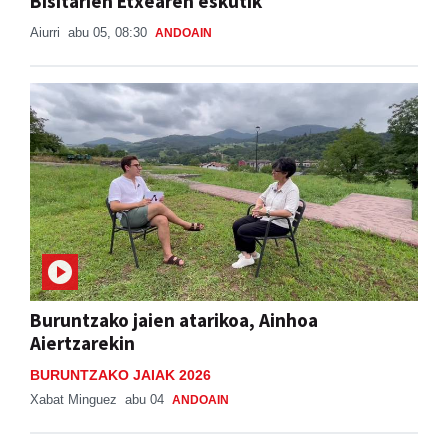
Bisitarien Etxearen eskutik
Aiurri
abu 05, 08:30
ANDOAIN
Buruntzako jaien atarikoa, Ainhoa
Aiertzarekin
BURUNTZAKO JAIAK 2026
Xabat Minguez
abu 04
ANDOAIN