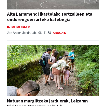
Aita Larramendi ikastolako sortzaileen eta
ondorengoen arteko katebegia
IN MEMORIAM
Jon Ander Ubeda
abu 06, 11:38
ANDOAIN
Naturan murgiltzeko jarduerak, Leizaran