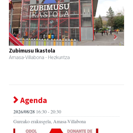
Previous
Next
Iraola aholkularitza
Amasa-Villabona
- Abokatuak
Agenda
2026/08/28
16:30 - 20:30
Gureako erakusgela, Amasa-Villabona