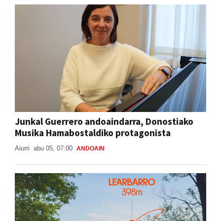
Junkal Guerrero andoaindarra, Donostiako
Musika Hamabostaldiko protagonista
Aiurri
abu 05, 07:00
ANDOAIN