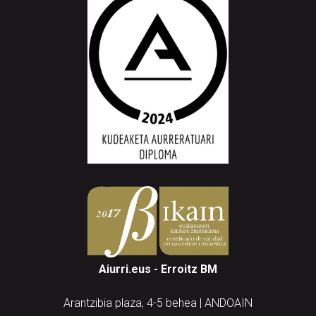
Aiurri.eus - Erroitz BM
Arantzibia plaza, 4-5 behea | ANDOAIN