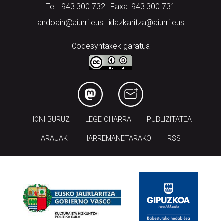
Tel.: 943 300 732 | Faxa: 943 300 731
andoain@aiurri.eus | idazkaritza@aiurri.eus
Codesyntaxek garatua
HONI BURUZ
LEGE OHARRA
PUBLIZITATEA
ARAUAK
HARREMANETARAKO
RSS