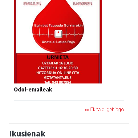
Odol-emaileak
»» Ekitaldi gehiago
Ikusienak