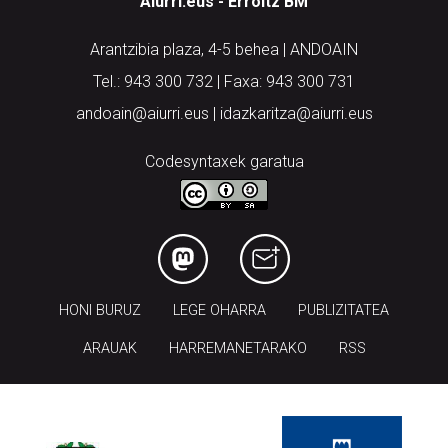
Aiurri.eus - Erroitz BM
Arantzibia plaza, 4-5 behea | ANDOAIN
Tel.: 943 300 732 | Faxa: 943 300 731
andoain@aiurri.eus | idazkaritza@aiurri.eus
Codesyntaxek garatua
HONI BURUZ
LEGE OHARRA
PUBLIZITATEA
ARAUAK
HARREMANETARAKO
RSS