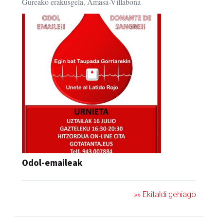
Gureako erakusgela, Amasa-Villabona
Odol-emaileak
»» Ekitaldi gehiago