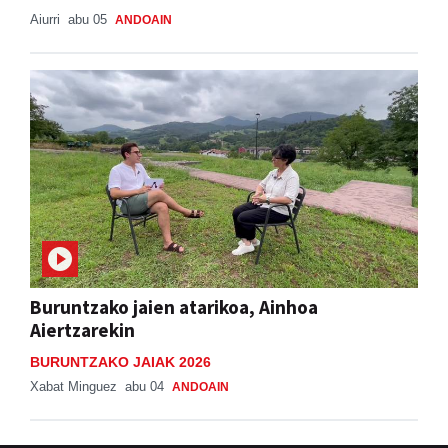
Aiurri
abu 05
ANDOAIN
Buruntzako jaien atarikoa, Ainhoa
Aiertzarekin
BURUNTZAKO JAIAK 2026
Xabat Minguez
abu 04
ANDOAIN