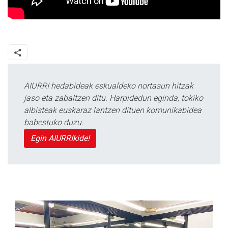
AIURRI hedabideak eskualdeko nortasun hitzak
jaso eta zabaltzen ditu. Harpidedun eginda, tokiko
albisteak euskaraz lantzen dituen komunikabidea
babestuko duzu.
Egin AIURRIkide!