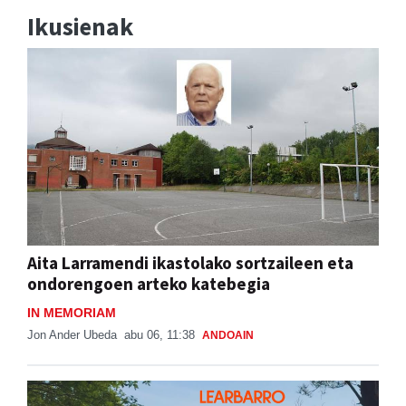
Ikusienak
Aita Larramendi ikastolako sortzaileen eta
ondorengoen arteko katebegia
IN MEMORIAM
Jon Ander Ubeda
abu 06, 11:38
ANDOAIN