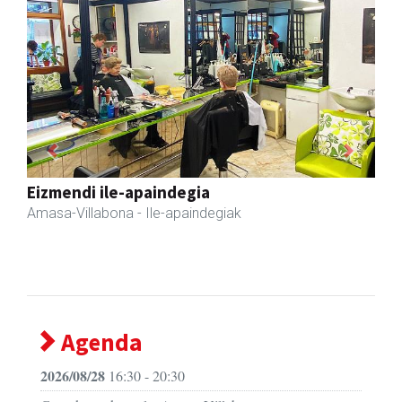
Previous
Next
Fleming Herri Eskola
Amasa-Villabona
- Hezkuntza
Agenda
2026/08/28
16:30 - 20:30