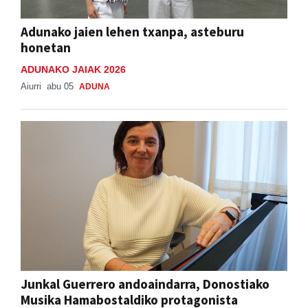
Adunako jaien lehen txanpa, asteburu
honetan
ADUNAKO JAIAK 2026
Aiurri
abu 05
ADUNA
Junkal Guerrero andoaindarra, Donostiako
Musika Hamabostaldiko protagonista