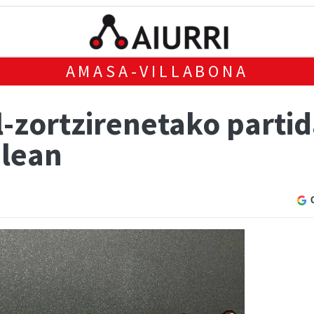
AMASA-VILLABONA
l-zortzirenetako parti
alean