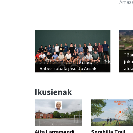
Amasa
"Ba
jok
Babes zabala jaso du Ansak
alda
Ikusienak
Aita Larramendi
Sorabilla Trail,