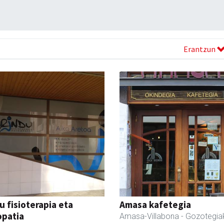
Erantzun
u fisioterapia eta
Amasa kafetegia
opatia
Amasa-Villabona
- Gozotegia