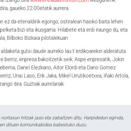
hal izango dira
www.entradasfronton.com
webgunetik.
ira, gaueko 22:00etatik aurrera.
 ez da etenaldirik egongo, ostiralean hasiko baita lehen
pelketa bizi eta ikusgarria. Hilabete eta erdi iraungo du, eta
a, Bilboko Bizkaia pilotalekuan.
aldaketa gutxi daude aurreko lau t´erdikoarekin alderatuta.
e berriz, enpresa bakoitzetik seik. Aspe enpresatik, Jokin
eberria, Danel Elezkano, Aitor Elordi eta Dario Gomez
 berriz, Unai Laso, Erik Jaka, Mikel Urrutikoetxea, Iñaki Artola,
ango dira. Guztiak aurrelariak.
ortasun hitzak jaso eta zabaltzen ditu. Harpidedun eginda,
tzen dituen komunikabidea babestuko duzu.