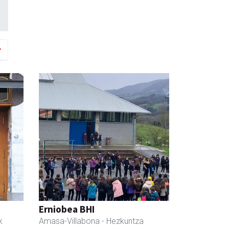
Erniobea BHI
k
Amasa-Villabona
- Hezkuntza