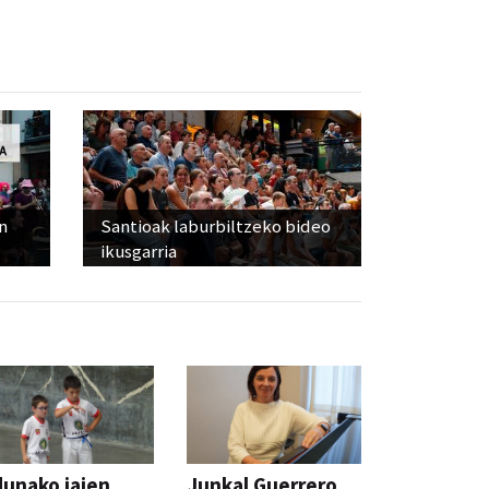
n
Santioak laburbiltzeko bideo
ikusgarria
unako jaien
Junkal Guerrero