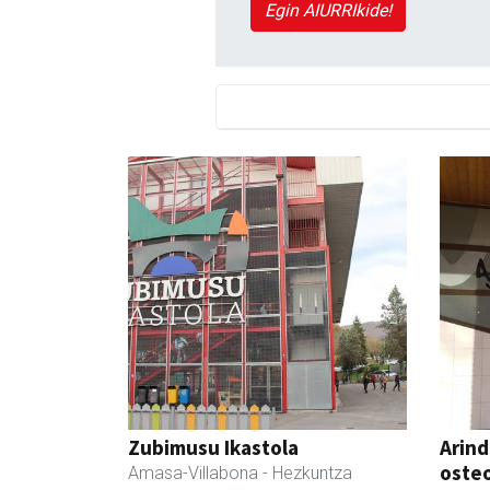
Egin AIURRIkide!
Zubimusu Ikastola
Arind
oste
Amasa-Villabona
- Hezkuntza