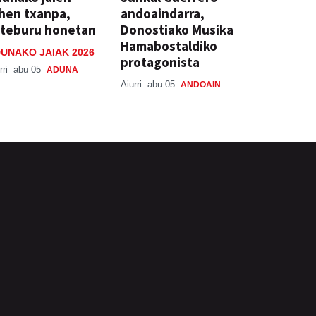
hen txanpa,
andoaindarra,
steburu honetan
Donostiako Musika
Hamabostaldiko
UNAKO JAIAK 2026
protagonista
rri
abu 05
ADUNA
Aiurri
abu 05
ANDOAIN