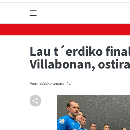
Lau t´erdiko fina
Villabonan, ostir
Aiurri
2022ko urriaren 4a