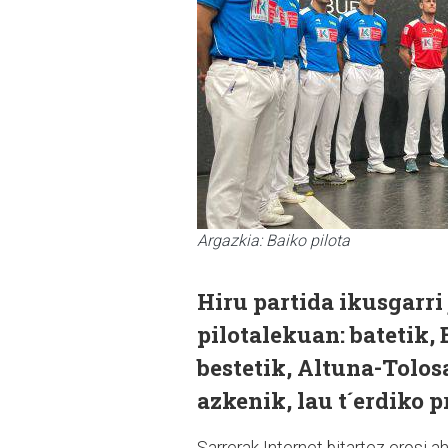
Argazkia: Baiko pilota
Hiru partida ikusgarri
pilotalekuan: batetik, 
bestetik, Altuna-Tolos
azkenik, lau t´erdiko 