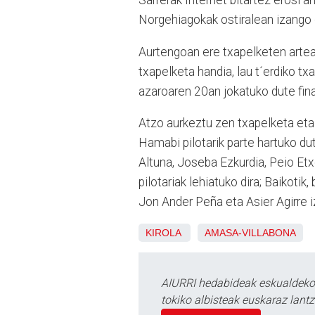
Sarrerak Internet bitartez erosi a
Norgehiagokak ostiralean izango d
Aurtengoan ere txapelketen artean
txapelketa handia, lau t´erdiko txa
azaroaren 20an jokatuko dute final
Atzo aurkeztu zen txapelketa eta 
Hamabi pilotarik parte hartuko dut
Altuna, Joseba Ezkurdia, Peio Etx
pilotariak lehiatuko dira; Baikotik,
Jon Ander Peña eta Asier Agirre iz
KIROLA
AMASA-VILLABONA
AIURRI hedabideak eskualdeko n
tokiko albisteak euskaraz lan