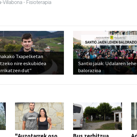
-Villabona
- Fisioterapia
nakako Txapelketan
atzeko nire eskubidea
Santio jaiak: Udalaren lehe
rrikatzen dut"
balorazioa
"Auzotarrek oso
Bus zerbitzua
Ad