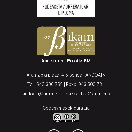
Aiurri.eus - Erroitz BM
Arantzibia plaza, 4-5 behea | ANDOAIN
Tel.: 943 300 732 | Faxa: 943 300 731
andoain@aiurri.eus | idazkaritza@aiurri.eus
Codesyntaxek garatua