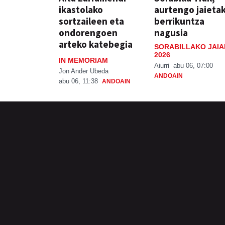
ikastolako
aurtengo jaieta
sortzaileen eta
berrikuntza
ondorengoen
nagusia
arteko katebegia
SORABILLAKO JAIA
2026
IN MEMORIAM
Aiurri
abu 06, 07:00
Jon Ander Ubeda
ANDOAIN
abu 06, 11:38
ANDOAIN