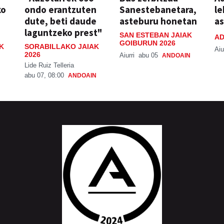
ko
ondo erantzuten
Sanestebanetara,
le
dute, beti daude
asteburu honetan
a
laguntzeko prest"
SAN ESTEBAN JAIAK
AD
GOIBURUN 2026
K
SORABILLAKO JAIAK
Aiu
2026
Aiurri
abu 05
ANDOAIN
Lide Ruiz Telleria
abu 07, 08:00
ANDOAIN