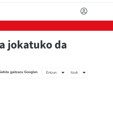
da jokatuko da
Gehitu gaitzazu Googlen
Entzun
Itzuli