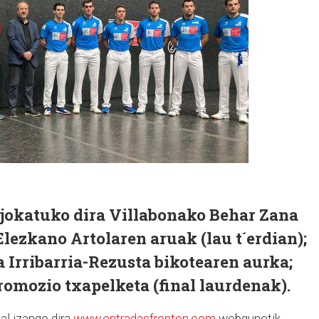
 jokatuko dira Villabonako Behar Zana
Elezkano Artolaren aruak (lau t´erdian);
a Irribarria-Rezusta bikotearen aurka;
promozio txapelketa (final laurdenak).