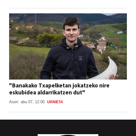
"Banakako Txapelketan jokatzeko nire
eskubidea aldarrikatzen dut"
Aiurri
abu 07, 12:00
URNIETA