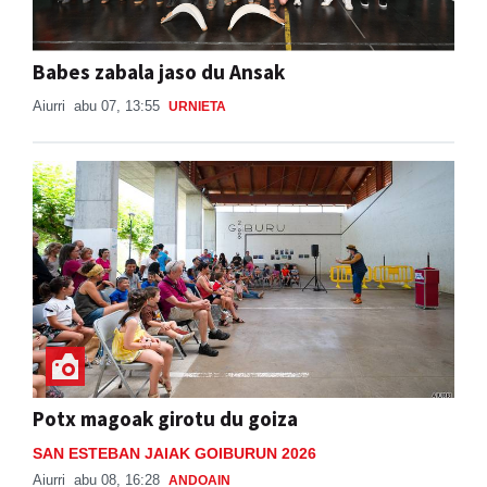
Babes zabala jaso du Ansak
Aiurri
abu 07, 13:55
URNIETA
Potx magoak girotu du goiza
SAN ESTEBAN JAIAK GOIBURUN 2026
Aiurri
abu 08, 16:28
ANDOAIN