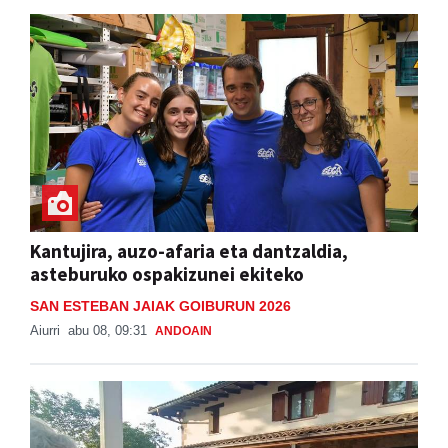
Kantujira, auzo-afaria eta dantzaldia,
asteburuko ospakizunei ekiteko
SAN ESTEBAN JAIAK GOIBURUN 2026
Aiurri
abu 08, 09:31
ANDOAIN