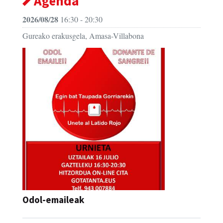
Agenda
2026/08/28
16:30 - 20:30
Gureako erakusgela, Amasa-Villabona
Odol-emaileak