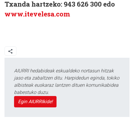
Txanda hartzeko: 943 626 300 edo
www.itevelesa.com
AIURRI hedabideak eskualdeko nortasun hitzak
jaso eta zabaltzen ditu. Harpidedun eginda, tokiko
albisteak euskaraz lantzen dituen komunikabidea
babestuko duzu.
Egin AIURRIkide!