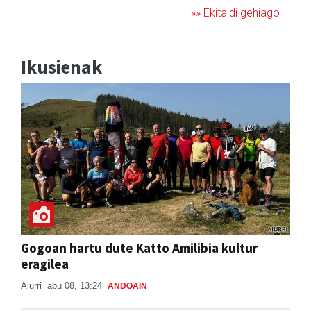
»» Ekitaldi gehiago
Ikusienak
Gogoan hartu dute Katto Amilibia kultur
eragilea
Aiurri
abu 08, 13:24
ANDOAIN