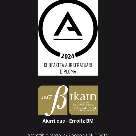
Aiurri.eus - Erroitz BM
Arantzibia plaza, 4-5 behea | ANDOAIN