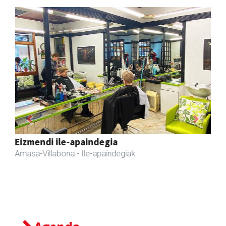
Previous
Next
Erniobea BHI
Amasa-Villabona
- Hezkuntza