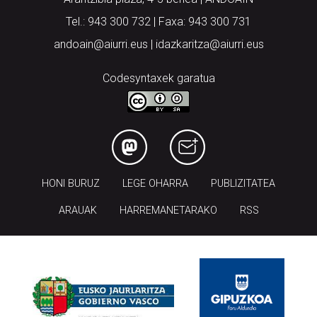
Tel.: 943 300 732 | Faxa: 943 300 731
andoain@aiurri.eus | idazkaritza@aiurri.eus
Codesyntaxek garatua
HONI BURUZ
LEGE OHARRA
PUBLIZITATEA
ARAUAK
HARREMANETARAKO
RSS