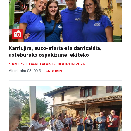
Kantujira, auzo-afaria eta dantzaldia,
asteburuko ospakizunei ekiteko
SAN ESTEBAN JAIAK GOIBURUN 2026
Aiurri
abu 08, 09:31
ANDOAIN