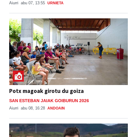
Aiurri
abu 07, 13:55
URNIETA
Potx magoak girotu du goiza
SAN ESTEBAN JAIAK GOIBURUN 2026
Aiurri
abu 08, 16:28
ANDOAIN