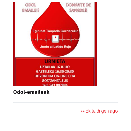
Odol-emaileak
»» Ekitaldi gehiago