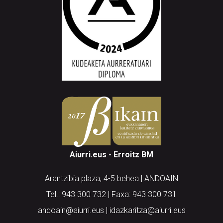
Aiurri.eus - Erroitz BM
Arantzibia plaza, 4-5 behea | ANDOAIN
Tel.: 943 300 732 | Faxa: 943 300 731
andoain@aiurri.eus | idazkaritza@aiurri.eus