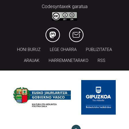
Codesyntaxek garatua
HONI BURUZ
LEGE OHARRA
PUBLIZITATEA
ARAUAK
HARREMANETARAKO
RSS