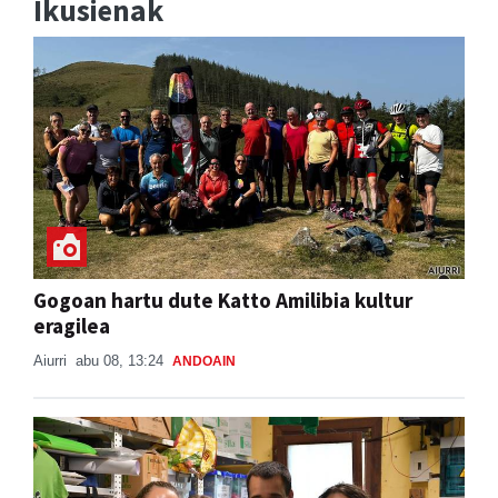
Ikusienak
Gogoan hartu dute Katto Amilibia kultur
eragilea
Aiurri
abu 08, 13:24
ANDOAIN