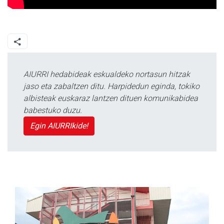
AIURRI hedabideak eskualdeko nortasun hitzak
jaso eta zabaltzen ditu. Harpidedun eginda, tokiko
albisteak euskaraz lantzen dituen komunikabidea
babestuko duzu.
Egin AIURRIkide!