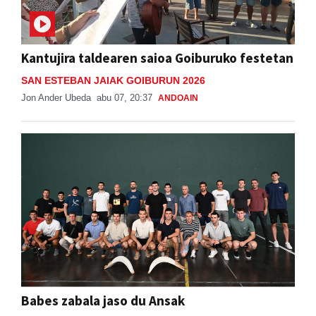
Kantujira taldearen saioa Goiburuko festetan
SAN ESTEBAN JAIAK GOIBURUN 2026
Jon Ander Ubeda
abu 07, 20:37
ANDOAIN
Babes zabala jaso du Ansak