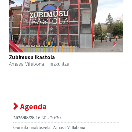
Previous
Next
Akam espazioa
Amasa-Villabona
- Arropa-dendak
Agenda
2026/08/28
16:30 - 20:30
Gureako erakusgela, Amasa-Villabona