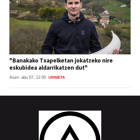
"Banakako Txapelketan jokatzeko nire
eskubidea aldarrikatzen dut"
Aiurri
abu 07, 12:00
URNIETA