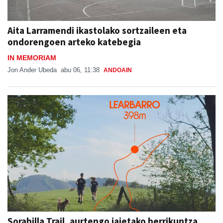
Aita Larramendi ikastolako sortzaileen eta
ondorengoen arteko katebegia
IN MEMORIAM
Jon Ander Ubeda
abu 06, 11:38
ANDOAIN
Sorabilla Trail, aurtengo jaietako berrikuntza