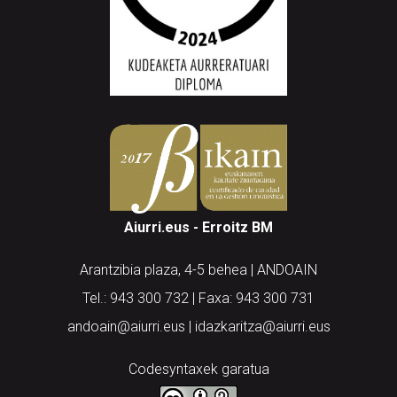
Aiurri.eus - Erroitz BM
Arantzibia plaza, 4-5 behea | ANDOAIN
Tel.: 943 300 732 | Faxa: 943 300 731
andoain@aiurri.eus | idazkaritza@aiurri.eus
Codesyntaxek garatua