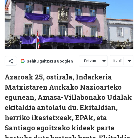
Entzun
Itzuli
Gehitu gaitzazu Googlen
Azaroak 25, ostirala, Indarkeria
Matxistaren Aurkako Nazioarteko
egunean, Amasa-Villabonako Udalak
ekitaldia antolatu du. Ekitaldian,
herriko ikastetxeek, EPAk, eta
Santiago egoitzako kideek parte
hartuko dute besteak beste. Ekitaldia,