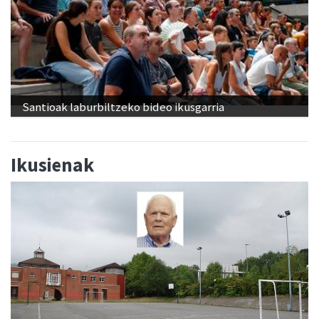
Santioak laburbiltzeko bideo ikusgarria
Ikusienak