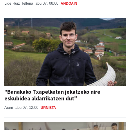
Lide Ruiz Telleria
abu 07, 08:00
ANDOAIN
"Banakako Txapelketan jokatzeko nire
eskubidea aldarrikatzen dut"
Aiurri
abu 07, 12:00
URNIETA