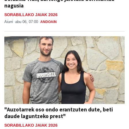
nagusia
SORABILLAKO JAIAK 2026
Aiurri
abu 06, 07:00
ANDOAIN
"Auzotarrek oso ondo erantzuten dute, beti
daude laguntzeko prest"
SORABILLAKO JAIAK 2026