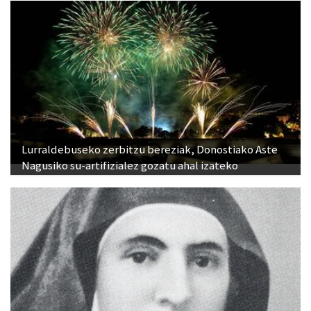
Lurraldebuseko zerbitzu bereziak, Donostiako Aste
Nagusiko su-artifizialez gozatu ahal izateko