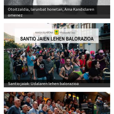
Otoitzaldia, larunbat honetan, Ama Kandidaren
omenez
Santio jaiak: Udalaren lehen balorazioa