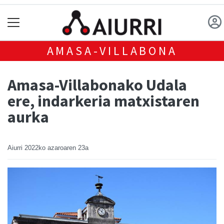
AMASA-VILLABONA
Amasa-Villabonako Udala
ere, indarkeria matxistaren
aurka
Aiurri
2022ko azaroaren 23a