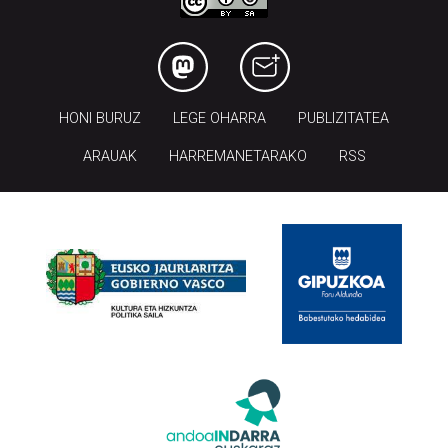
HONI BURUZ
LEGE OHARRA
PUBLIZITATEA
ARAUAK
HARREMANETARAKO
RSS