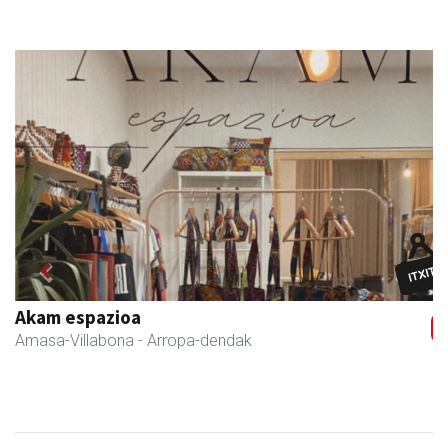
Previous
Next
Akam espazioa
Amasa-Villabona
- Arropa-dendak