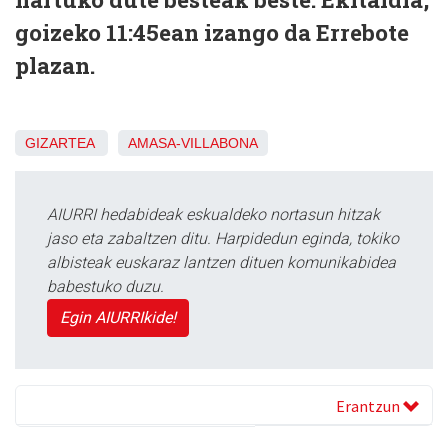
goizeko 11:45ean izango da Errebote
plazan.
GIZARTEA
AMASA-VILLABONA
AIURRI hedabideak eskualdeko nortasun hitzak
jaso eta zabaltzen ditu. Harpidedun eginda, tokiko
albisteak euskaraz lantzen dituen komunikabidea
babestuko duzu.
Egin AIURRIkide!
Erantzun