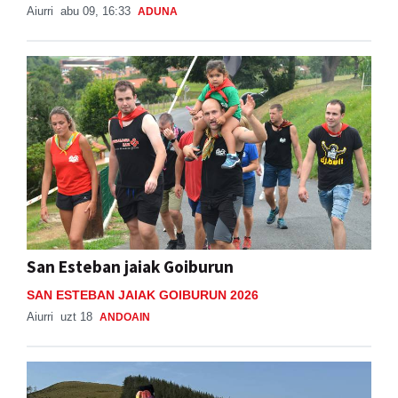
Aiurri
abu 09, 16:33
ADUNA
San Esteban jaiak Goiburun
SAN ESTEBAN JAIAK GOIBURUN 2026
Aiurri
uzt 18
ANDOAIN