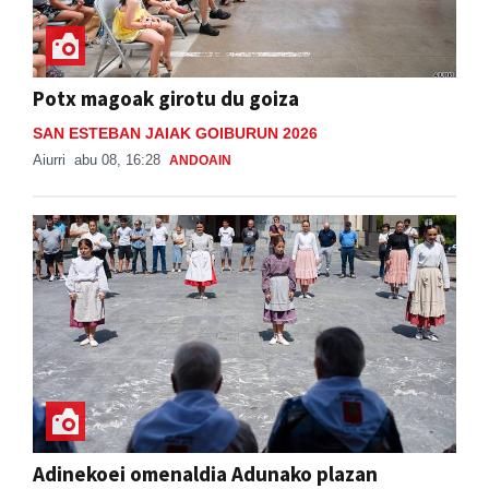
Potx magoak girotu du goiza
SAN ESTEBAN JAIAK GOIBURUN 2026
Aiurri
abu 08, 16:28
ANDOAIN
Adinekoei omenaldia Adunako plazan