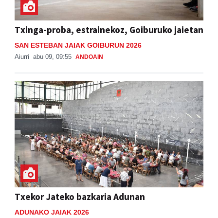
Txinga-proba, estrainekoz, Goiburuko jaietan
SAN ESTEBAN JAIAK GOIBURUN 2026
Aiurri
abu 09, 09:55
ANDOAIN
Txekor Jateko bazkaria Adunan
ADUNAKO JAIAK 2026