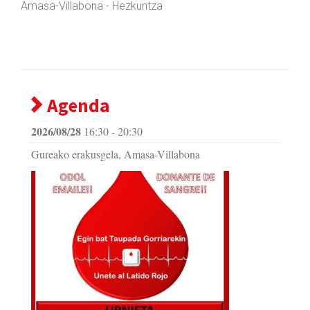
Amasa-Villabona
- Ile-apaindegiak
Agenda
2026/08/28
16:30 - 20:30
Gureako erakusgela, Amasa-Villabona