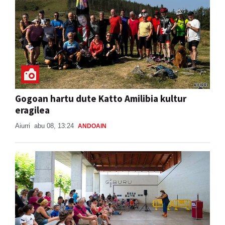
Gogoan hartu dute Katto Amilibia kultur
eragilea
Aiurri
abu 08, 13:24
ANDOAIN