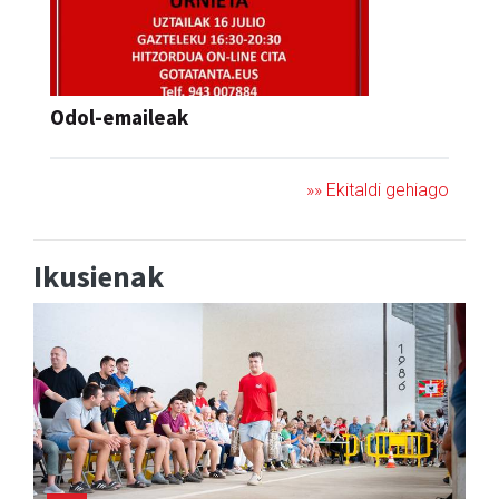
Odol-emaileak
»» Ekitaldi gehiago
Ikusienak