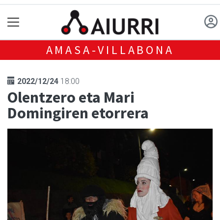
AMASA-VILLABONA
2022/12/24
18:00
Olentzero eta Mari
Domingiren etorrera