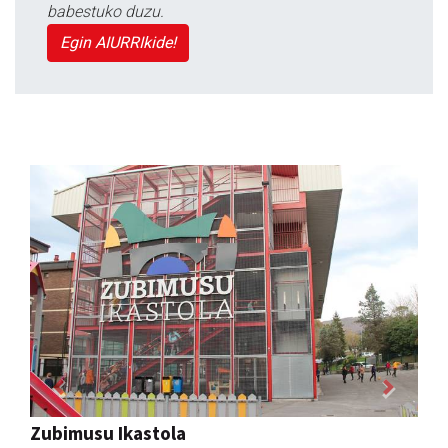
babestuko duzu.
Egin AIURRIkide!
Previous
Next
Eizmendi ile-apaindegia