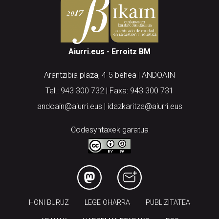
Aiurri.eus - Erroitz BM
Arantzibia plaza, 4-5 behea | ANDOAIN
Tel.: 943 300 732 | Faxa: 943 300 731
andoain@aiurri.eus | idazkaritza@aiurri.eus
Codesyntaxek garatua
HONI BURUZ
LEGE OHARRA
PUBLIZITATEA