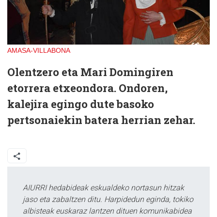
AMASA-VILLABONA
Olentzero eta Mari Domingiren
etorrera etxeondora. Ondoren,
kalejira egingo dute basoko
pertsonaiekin batera herrian zehar.
AIURRI hedabideak eskualdeko nortasun hitzak
jaso eta zabaltzen ditu. Harpidedun eginda, tokiko
albisteak euskaraz lantzen dituen komunikabidea