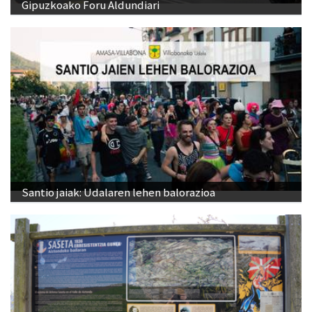
Gipuzkoako Foru Aldundiari
Santio jaiak: Udalaren lehen balorazioa