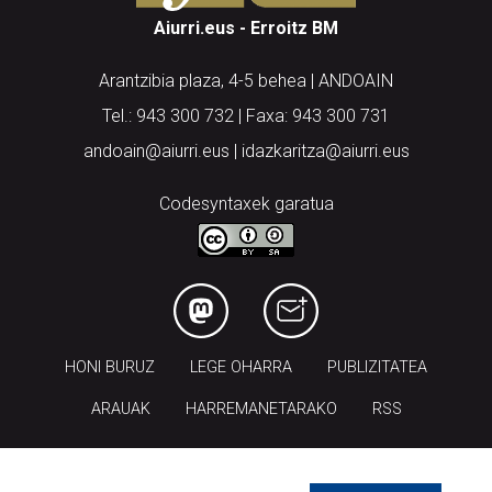
Aiurri.eus - Erroitz BM
Arantzibia plaza, 4-5 behea | ANDOAIN
Tel.: 943 300 732 | Faxa: 943 300 731
andoain@aiurri.eus | idazkaritza@aiurri.eus
Codesyntaxek garatua
HONI BURUZ
LEGE OHARRA
PUBLIZITATEA
ARAUAK
HARREMANETARAKO
RSS