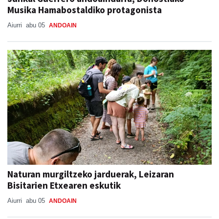
Musika Hamabostaldiko protagonista
Aiurri
abu 05
ANDOAIN
Naturan murgiltzeko jarduerak, Leizaran
Bisitarien Etxearen eskutik
Aiurri
abu 05
ANDOAIN