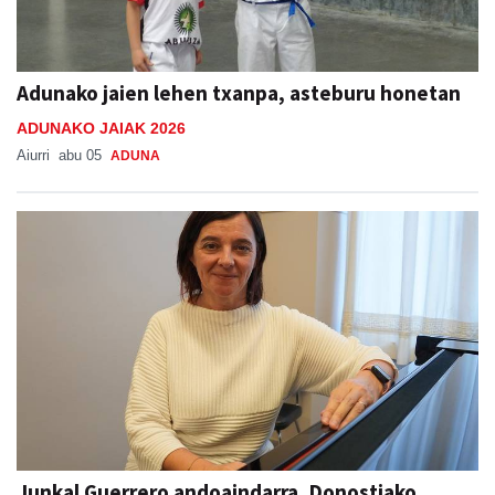
Adunako jaien lehen txanpa, asteburu honetan
ADUNAKO JAIAK 2026
Aiurri
abu 05
ADUNA
Junkal Guerrero andoaindarra, Donostiako