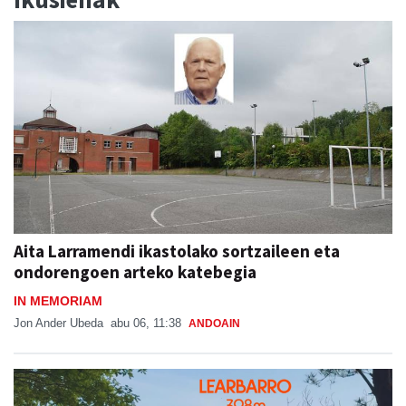
Aita Larramendi ikastolako sortzaileen eta
ondorengoen arteko katebegia
IN MEMORIAM
Jon Ander Ubeda
abu 06, 11:38
ANDOAIN