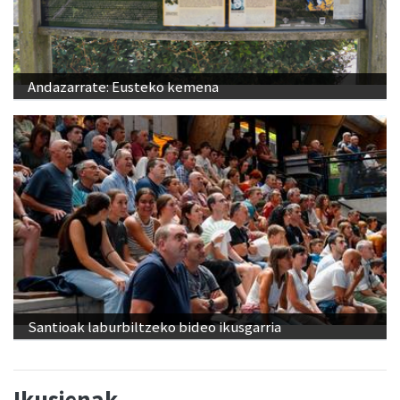
Andazarrate: Eusteko kemena
Santioak laburbiltzeko bideo ikusgarria
Ikusienak