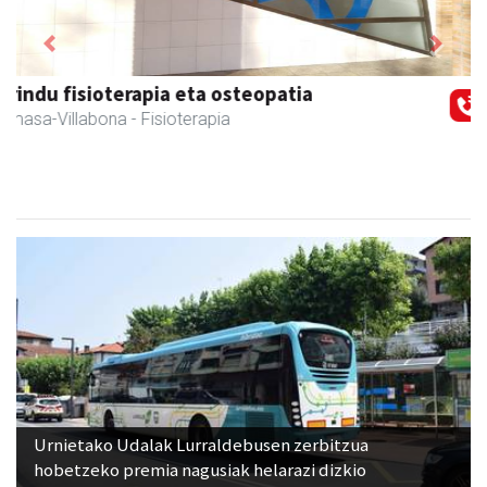
Previous
Next
Zubimusu Ikastola
Amasa-Villabona
- Hezkuntza
Urnietako Udalak Lurraldebusen zerbitzua
hobetzeko premia nagusiak helarazi dizkio