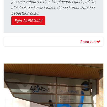
jaso eta zabaltzen ditu. Harpidedun eginda, tokiko
albisteak euskaraz lantzen dituen komunikabidea
babestuko duzu.
Egin AIURRIkide!
Erantzun