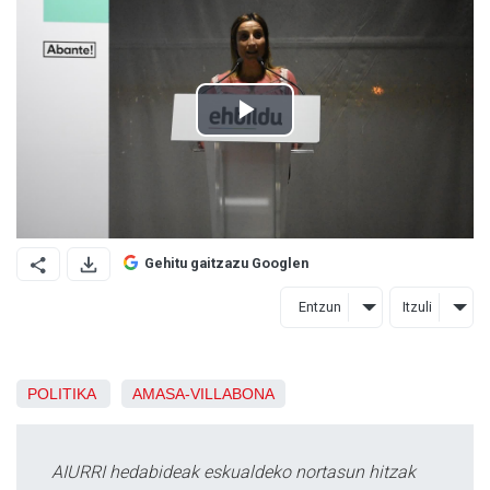
Gehitu gaitzazu Googlen
Entzun
Itzuli
POLITIKA
AMASA-VILLABONA
AIURRI hedabideak eskualdeko nortasun hitzak