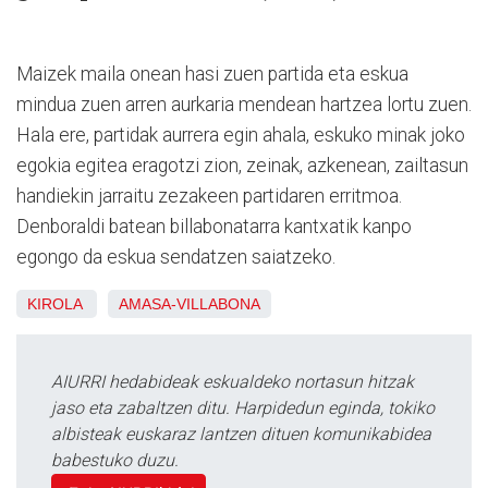
Maizek maila onean hasi zuen partida eta eskua
mindua zuen arren aurkaria mendean hartzea lortu zuen.
Hala ere, partidak aurrera egin ahala, eskuko minak joko
egokia egitea eragotzi zion, zeinak, azkenean, zailtasun
handiekin jarraitu zezakeen partidaren erritmoa.
Denboraldi batean billabonatarra kantxatik kanpo
egongo da eskua sendatzen saiatzeko.
KIROLA
AMASA-VILLABONA
AIURRI hedabideak eskualdeko nortasun hitzak
jaso eta zabaltzen ditu. Harpidedun eginda, tokiko
albisteak euskaraz lantzen dituen komunikabidea
babestuko duzu.