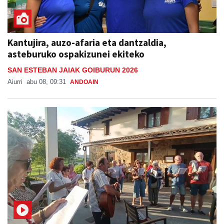
Kantujira, auzo-afaria eta dantzaldia,
asteburuko ospakizunei ekiteko
SAN ESTEBAN JAIAK GOIBURUN 2026
Aiurri
abu 08, 09:31
ANDOAIN