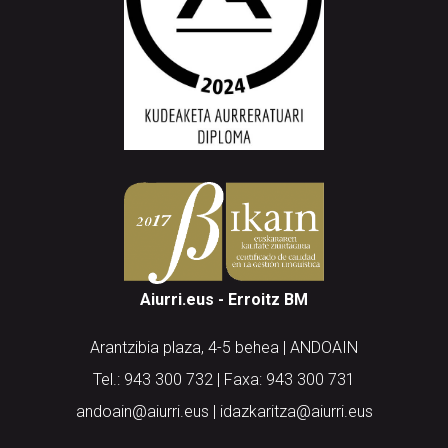
Aiurri.eus - Erroitz BM
Arantzibia plaza, 4-5 behea | ANDOAIN
Tel.: 943 300 732 | Faxa: 943 300 731
andoain@aiurri.eus | idazkaritza@aiurri.eus