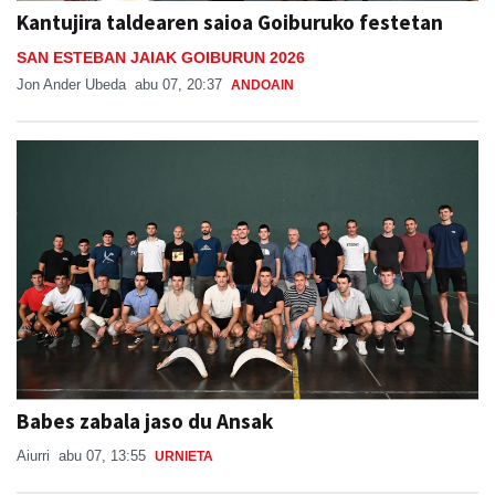
Kantujira taldearen saioa Goiburuko festetan
SAN ESTEBAN JAIAK GOIBURUN 2026
Jon Ander Ubeda
abu 07, 20:37
ANDOAIN
Babes zabala jaso du Ansak
Aiurri
abu 07, 13:55
URNIETA