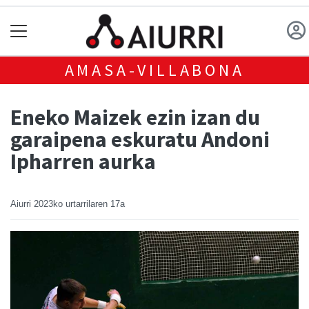
AMASA-VILLABONA
Eneko Maizek ezin izan du
garaipena eskuratu Andoni
Ipharren aurka
Aiurri
2023ko urtarrilaren 17a