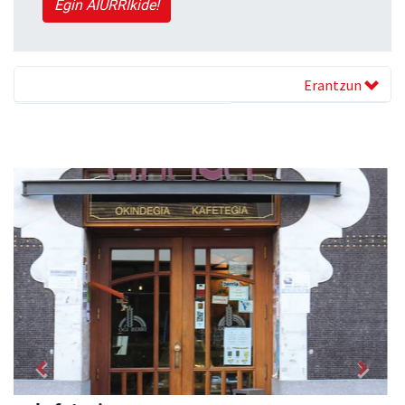
Egin AIURRIkide!
Erantzun
Previous
Next