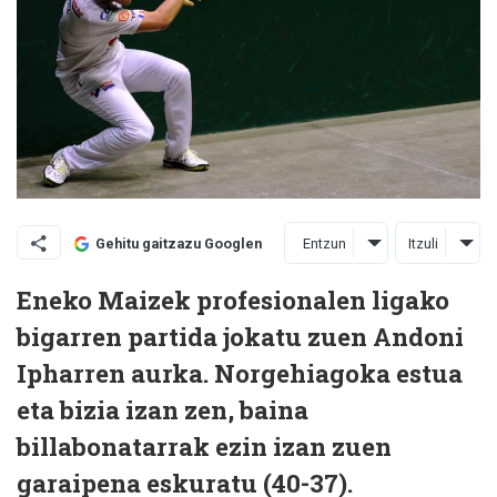
Entzun
Itzuli
Gehitu gaitzazu Googlen
Eneko Maizek profesionalen ligako
bigarren partida jokatu zuen Andoni
Ipharren aurka. Norgehiagoka estua
eta bizia izan zen, baina
billabonatarrak ezin izan zuen
garaipena eskuratu (40-37).