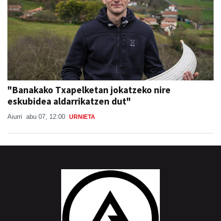
"Banakako Txapelketan jokatzeko nire
eskubidea aldarrikatzen dut"
Aiurri
abu 07, 12:00
URNIETA