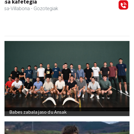
Amane
Amasa-Villabona
- Arropa-dendak
Babes zabala jaso du Ansak