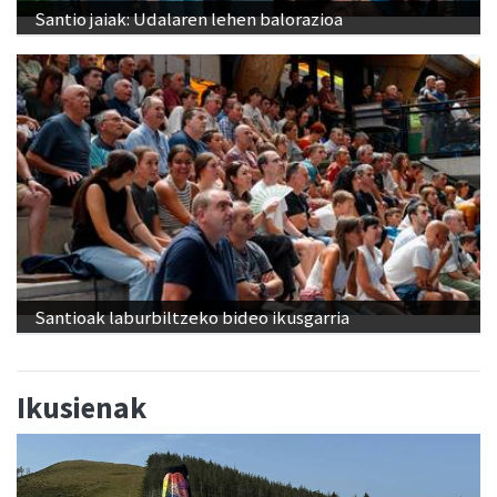
Santio jaiak: Udalaren lehen balorazioa
Santioak laburbiltzeko bideo ikusgarria
Ikusienak