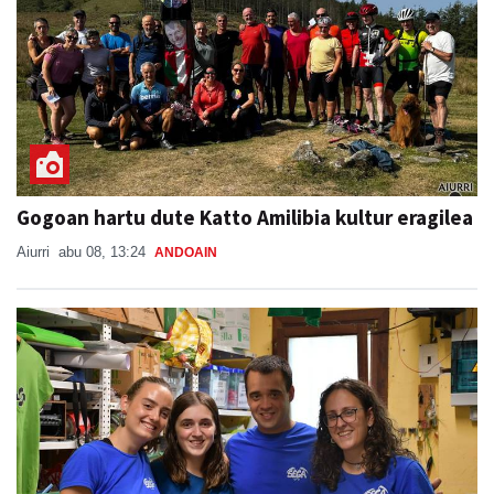
Gogoan hartu dute Katto Amilibia kultur eragilea
Aiurri
abu 08, 13:24
ANDOAIN