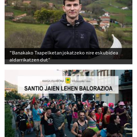
"Banakako Txapelketan jokatzeko nire eskubidea
aldarrikatzen dut"