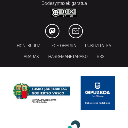
Codesyntaxek garatua
HONI BURUZ
LEGE OHARRA
PUBLIZITATEA
ARAUAK
HARREMANETARAKO
RSS