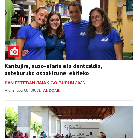
Kantujira, auzo-afaria eta dantzaldia,
asteburuko ospakizunei ekiteko
SAN ESTEBAN JAIAK GOIBURUN 2026
Aiurri
abu 08, 09:31
ANDOAIN