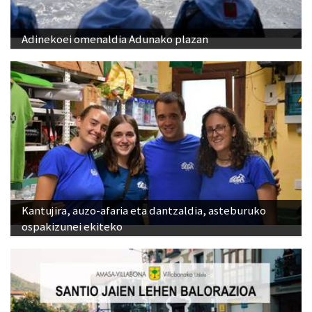
Adinekoei omenaldia Adunako plazan
Kantujira, auzo-afaria eta dantzaldia, asteburuko
ospakizunei ekiteko