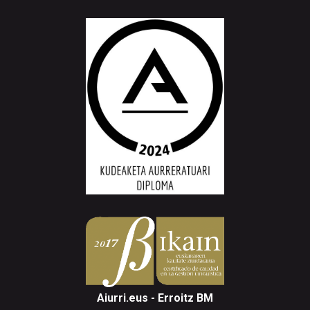
Aiurri.eus - Erroitz BM