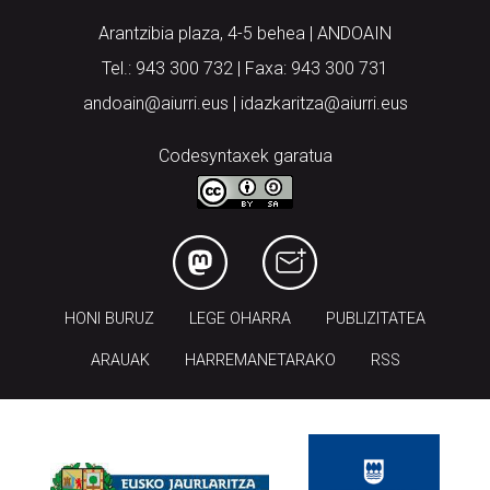
Arantzibia plaza, 4-5 behea | ANDOAIN
Tel.: 943 300 732 | Faxa: 943 300 731
andoain@aiurri.eus | idazkaritza@aiurri.eus
Codesyntaxek garatua
HONI BURUZ
LEGE OHARRA
PUBLIZITATEA
ARAUAK
HARREMANETARAKO
RSS