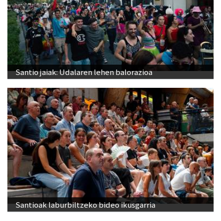
Santio jaiak: Udalaren lehen balorazioa
Santioak laburbiltzeko bideo ikusgarria