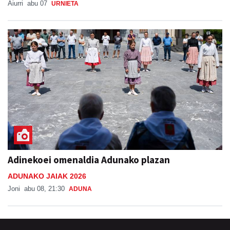
Aiurri
abu 07
URNIETA
Adinekoei omenaldia Adunako plazan
ADUNAKO JAIAK 2026
Joni
abu 08, 21:30
ADUNA