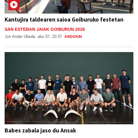
Kantujira taldearen saioa Goiburuko festetan
SAN ESTEBAN JAIAK GOIBURUN 2026
Jon Ander Ubeda
abu 07, 20:37
ANDOAIN
Babes zabala jaso du Ansak