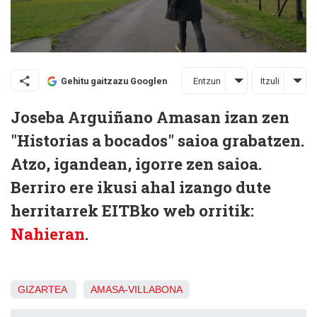
Entzun
Itzuli
Gehitu gaitzazu Googlen
Joseba Arguiñano Amasan izan zen
"Historias a bocados" saioa grabatzen.
Atzo, igandean, igorre zen saioa.
Berriro ere ikusi ahal izango dute
herritarrek EITBko web orritik:
Nahieran
.
GIZARTEA
AMASA-VILLABONA