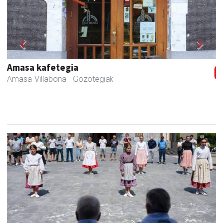
Previous
Next
Amasa-Villabonako Udala
Amasa-Villabona
- Udaletxeak