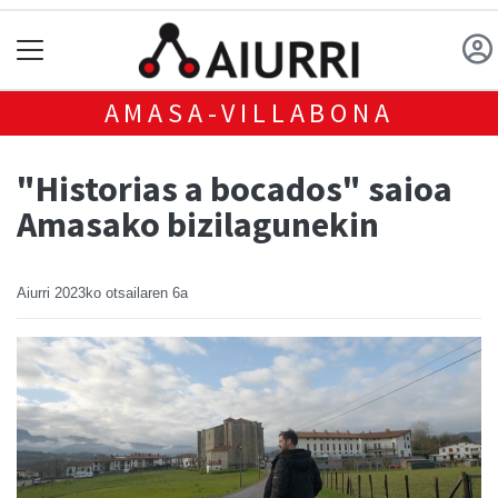
AMASA-VILLABONA
"Historias a bocados" saioa
Amasako bizilagunekin
Aiurri
2023ko otsailaren 6a