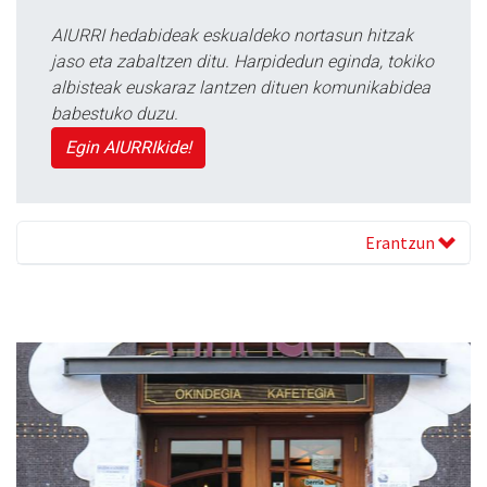
AIURRI hedabideak eskualdeko nortasun hitzak
jaso eta zabaltzen ditu. Harpidedun eginda, tokiko
albisteak euskaraz lantzen dituen komunikabidea
babestuko duzu.
Egin AIURRIkide!
Erantzun