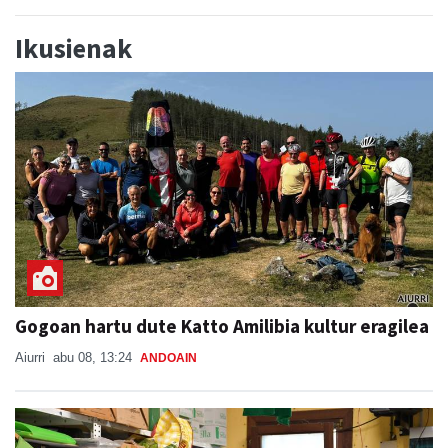
Ikusienak
Gogoan hartu dute Katto Amilibia kultur eragilea
Aiurri
abu 08, 13:24
ANDOAIN