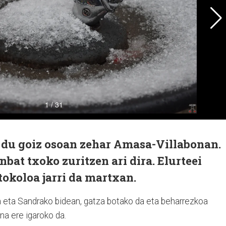
i du goiz osoan zehar Amasa-Villabonan.
bat txoko zuritzen ari dira. Elurteei
tokoloa jarri da martxan.
a eta Sandrako bidean, gatza botako da eta beharrezkoa
na ere igaroko da.