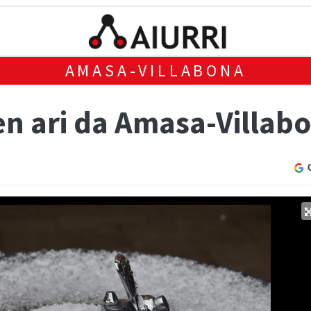
AMASA-VILLABONA
en ari da Amasa-Villab