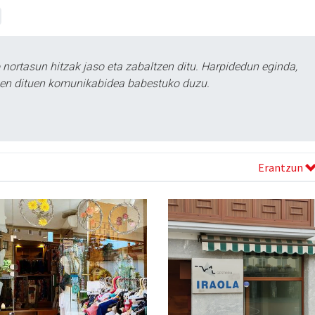
ortasun hitzak jaso eta zabaltzen ditu. Harpidedun eginda,
tzen dituen komunikabidea babestuko duzu.
Erantzun