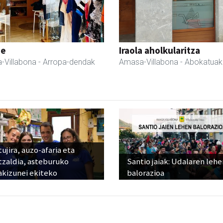
ne
Iraola aholkularitza
-Villabona
- Arropa-dendak
Amasa-Villabona
- Abokatuak
ujira, auzo-afaria eta
tzaldia, asteburuko
Santio jaiak: Udalaren lehe
akizunei ekiteko
balorazioa