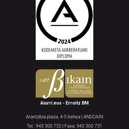
Aiurri.eus - Erroitz BM
Arantzibia plaza, 4-5 behea | ANDOAIN
Tel.: 943 300 732 | Faxa: 943 300 731