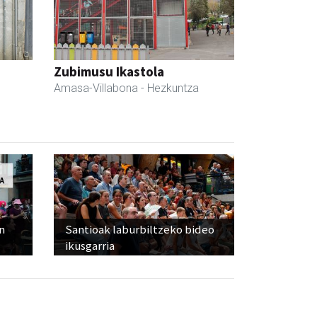
Zubimusu Ikastola
Amasa-Villabona
- Hezkuntza
n
Santioak laburbiltzeko bideo
ikusgarria