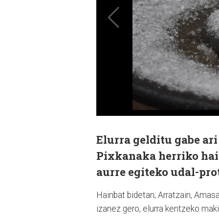
Elurra gelditu gabe ar
Pixkanaka herriko hain
aurre egiteko udal-pro
Hainbat bidetan; Arratzain, Amas
izanez gero, elurra kentzeko maki