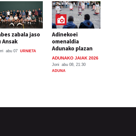
bes zabala jaso
Adinekoei
u Ansak
omenaldia
Adunako plazan
rri
abu 07
URNIETA
ADUNAKO JAIAK 2026
Joni
abu 08, 21:30
ADUNA