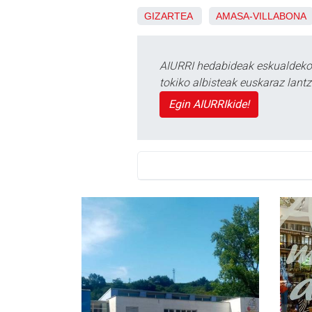
GIZARTEA
AMASA-VILLABONA
AIURRI hedabideak eskualdeko n
tokiko albisteak euskaraz lan
Egin AIURRIkide!