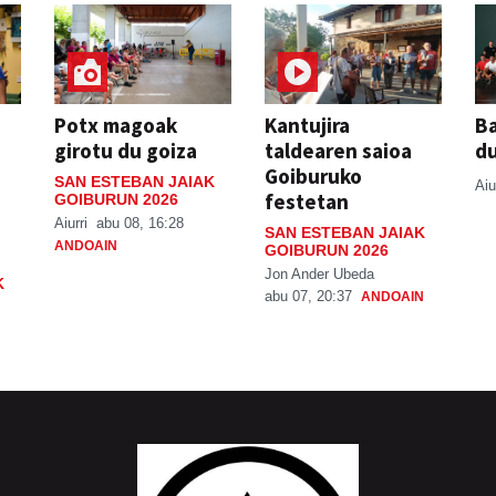
Potx magoak
Kantujira
Ba
girotu du goiza
taldearen saioa
d
Goiburuko
SAN ESTEBAN JAIAK
Aiu
festetan
GOIBURUN 2026
Aiurri
abu 08, 16:28
SAN ESTEBAN JAIAK
ANDOAIN
GOIBURUN 2026
Jon Ander Ubeda
K
abu 07, 20:37
ANDOAIN