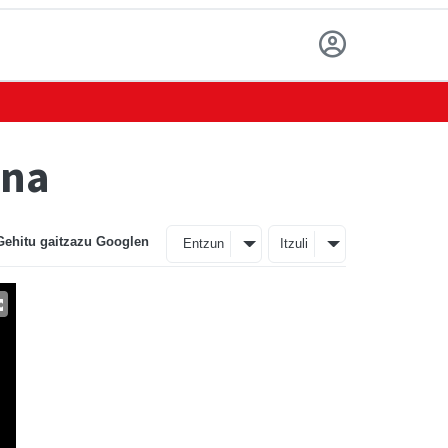
ona
Gehitu gaitzazu Googlen
Entzun
Itzuli