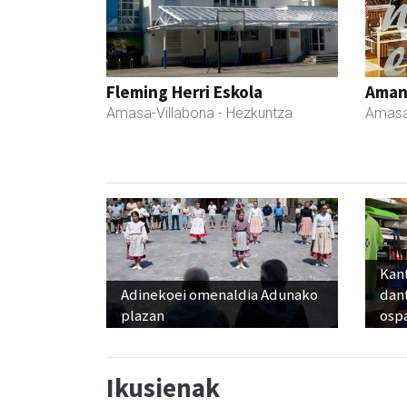
Fleming Herri Eskola
Ama
Amasa-Villabona
- Hezkuntza
Amasa
Kant
Adinekoei omenaldia Adunako
dan
plazan
osp
Ikusienak