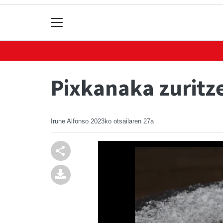
Pixkanaka zuritz
Irune Alfonso
2023ko otsailaren 27a