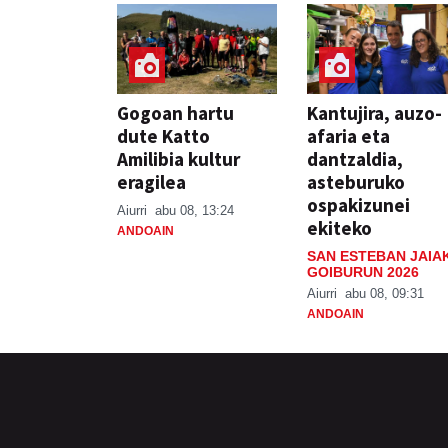
Gogoan hartu
Kantujira, auzo-
dute Katto
afaria eta
Amilibia kultur
dantzaldia,
eragilea
asteburuko
ospakizunei
Aiurri
abu 08, 13:24
ekiteko
ANDOAIN
SAN ESTEBAN JAIA
GOIBURUN 2026
Aiurri
abu 08, 09:31
ANDOAIN