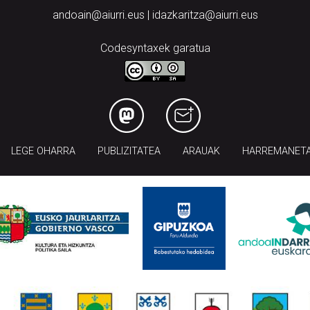
andoain@aiurri.eus | idazkaritza@aiurri.eus
Codesyntaxek garatua
LEGE OHARRA
PUBLIZITATEA
ARAUAK
HARREMANET