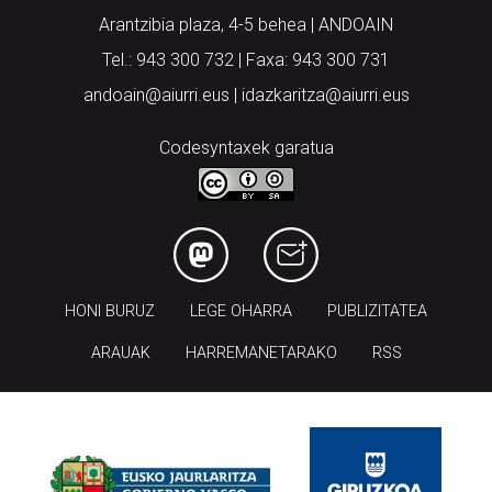
Arantzibia plaza, 4-5 behea | ANDOAIN
Tel.: 943 300 732 | Faxa: 943 300 731
andoain@aiurri.eus | idazkaritza@aiurri.eus
Codesyntaxek garatua
HONI BURUZ
LEGE OHARRA
PUBLIZITATEA
ARAUAK
HARREMANETARAKO
RSS