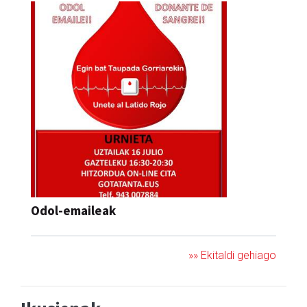
Odol-emaileak
»» Ekitaldi gehiago