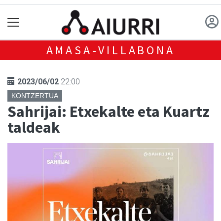
AMASA-VILLABONA
2023/06/02
22:00
KONTZERTUA
Sahrijai: Etxekalte eta Kuartz
taldeak