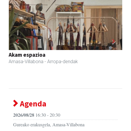
Previous
Next
Zubimusu Ikastola
Amasa-Villabona
- Hezkuntza
Agenda
2026/08/28
16:30 - 20:30
Gureako erakusgela, Amasa-Villabona