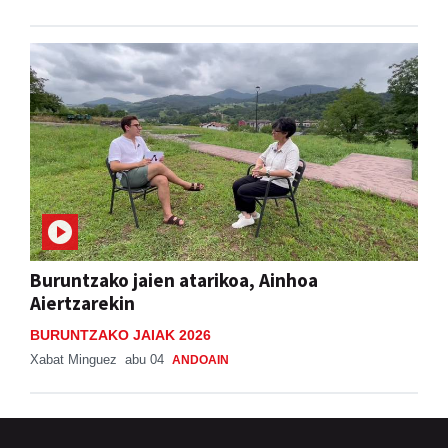
Buruntzako jaien atarikoa, Ainhoa
Aiertzarekin
BURUNTZAKO JAIAK 2026
Xabat Minguez
abu 04
ANDOAIN