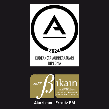
Aiurri.eus - Erroitz BM