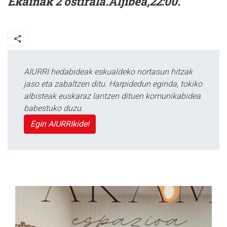
Ekainak 2 ostirala.Aljibea,22:00.
AIURRI hedabideak eskualdeko nortasun hitzak
jaso eta zabaltzen ditu. Harpidedun eginda, tokiko
albisteak euskaraz lantzen dituen komunikabidea
babestuko duzu.
Egin AIURRIkide!