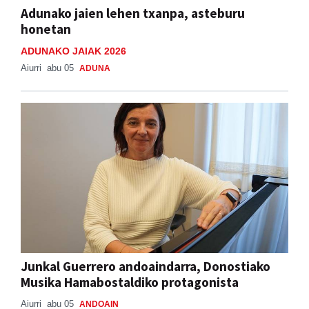
Adunako jaien lehen txanpa, asteburu
honetan
ADUNAKO JAIAK 2026
Aiurri
abu 05
ADUNA
Junkal Guerrero andoaindarra, Donostiako
Musika Hamabostaldiko protagonista
Aiurri
abu 05
ANDOAIN