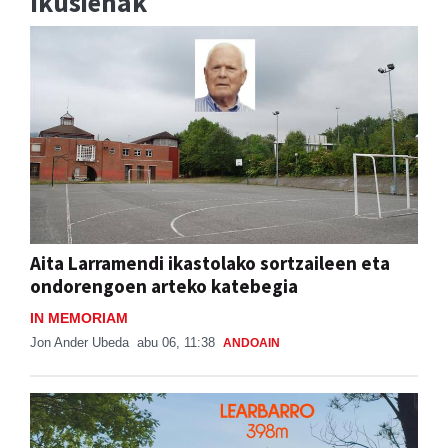
Ikusienak
Aita Larramendi ikastolako sortzaileen eta
ondorengoen arteko katebegia
IN MEMORIAM
Jon Ander Ubeda
abu 06, 11:38
ANDOAIN