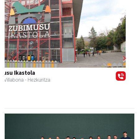
Previous
Next
Amasa-Villabonako Udala
Amasa-Villabona
- Udaletxeak