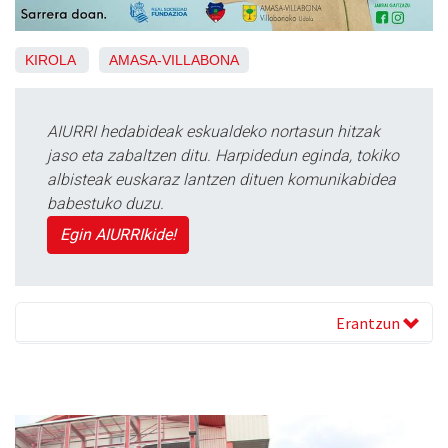
KIROLA
AMASA-VILLABONA
AIURRI hedabideak eskualdeko nortasun hitzak
jaso eta zabaltzen ditu. Harpidedun eginda, tokiko
albisteak euskaraz lantzen dituen komunikabidea
babestuko duzu.
Egin AIURRIkide!
Erantzun