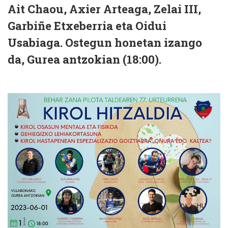
Ait Chaou, Axier Arteaga, Zelai III,
Garbiñe Etxeberria eta Oidui
Usabiaga. Ostegun honetan izango
da, Gurea antzokian (18:00).