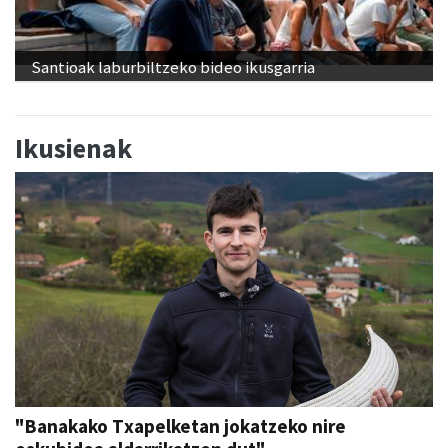
Santioak laburbiltzeko bideo ikusgarria
Ikusienak
"Banakako Txapelketan jokatzeko nire