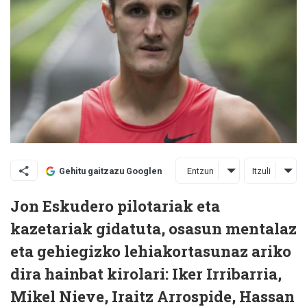
Entzun
Itzuli
Gehitu gaitzazu Googlen
Jon Eskudero pilotariak eta
kazetariak gidatuta, osasun mentalaz
eta gehiegizko lehiakortasunaz ariko
dira hainbat kirolari: Iker Irribarria,
Mikel Nieve, Iraitz Arrospide, Hassan