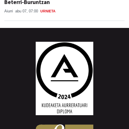
Beterri-Buruntzan
Aiurri
abu 07, 07:00
URNIETA