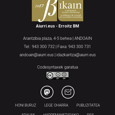
Aiurri.eus - Erroitz BM
Arantzibia plaza, 4-5 behea | ANDOAIN
Tel.: 943 300 732 | Faxa: 943 300 731
andoain@aiurri.eus | idazkaritza@aiurri.eus
Codesyntaxek garatua
HONI BURUZ
LEGE OHARRA
PUBLIZITATEA