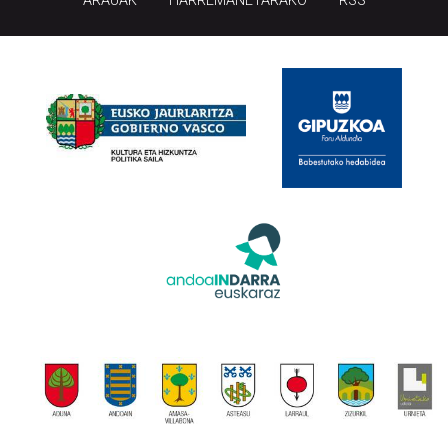
ARAUAK
HARREMANETARAKO
RSS