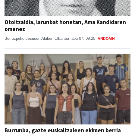
Otoitzaldia, larunbat honetan, Ama Kandidaren
omenez
Berrozpeko Jesusen Alaben Elkartea
abu 07, 09:25
ANDOAIN
Burrunba, gazte euskaltzaleen ekimen berria