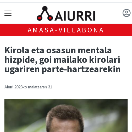
AMASA-VILLABONA
Kirola eta osasun mentala
hizpide, goi mailako kirolari
ugariren parte-hartzearekin
Aiurri
2023ko maiatzaren 31