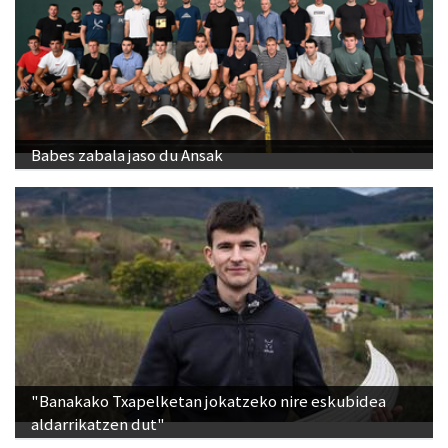
Babes zabala jaso du Ansak
"Banakako Txapelketan jokatzeko nire eskubidea
aldarrikatzen dut"