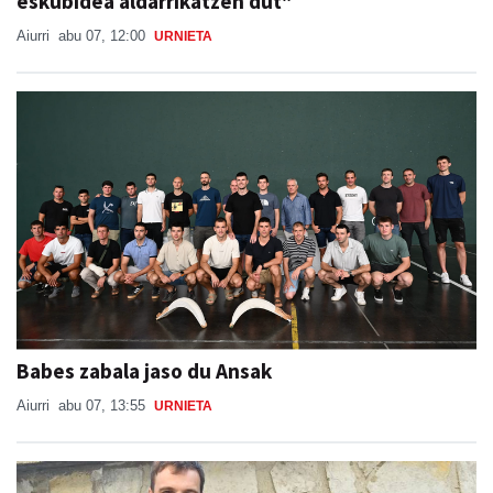
eskubidea aldarrikatzen dut"
Aiurri
abu 07, 12:00
URNIETA
Babes zabala jaso du Ansak
Aiurri
abu 07, 13:55
URNIETA