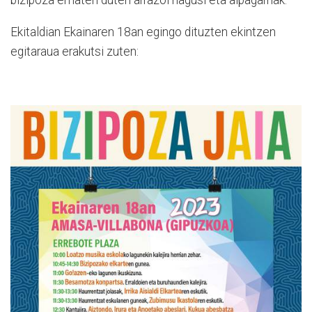
bizipoza ematen duten arrazoi nagusi eta aipagarriak.
Ekitaldian Ekainaren 18an egingo dituzten ekintzen
egitaraua erakutsi zuten: