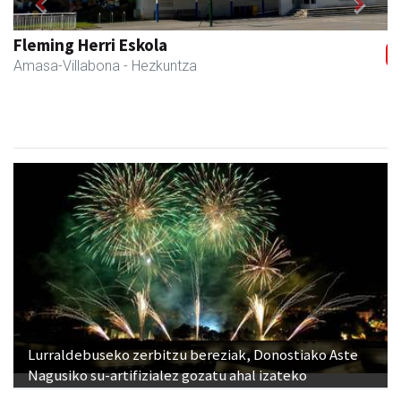
Previous
Next
Fleming Herri Eskola
Amasa-Villabona
- Hezkuntza
Lurraldebuseko zerbitzu bereziak, Donostiako Aste
Nagusiko su-artifizialez gozatu ahal izateko