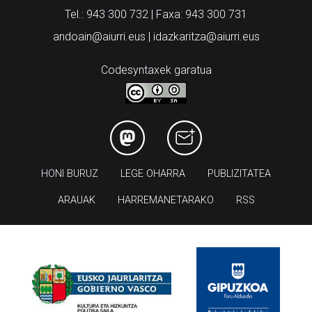
Tel.: 943 300 732 | Faxa: 943 300 731
andoain@aiurri.eus | idazkaritza@aiurri.eus
Codesyntaxek garatua
HONI BURUZ
LEGE OHARRA
PUBLIZITATEA
ARAUAK
HARREMANETARAKO
RSS