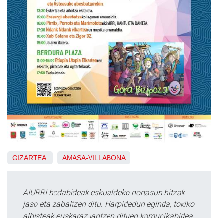
GIZARTEA
AMASA-VILLABONA
AIURRI hedabideak eskualdeko nortasun hitzak
jaso eta zabaltzen ditu. Harpidedun eginda, tokiko
albisteak euskaraz lantzen dituen komunikabidea