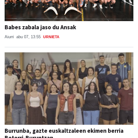
Babes zabala jaso du Ansak
Aiurri
abu 07, 13:55
URNIETA
Burrunba, gazte euskaltzaleen ekimen berria
Beterri-Buruntzan