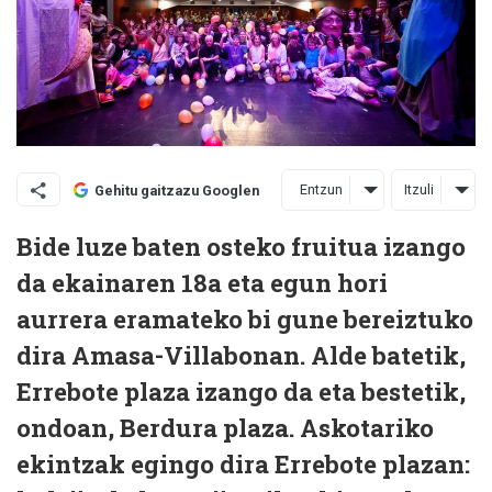
Entzun
Itzuli
Gehitu gaitzazu Googlen
Bide luze baten osteko fruitua izango
da ekainaren 18a eta egun hori
aurrera eramateko bi gune bereiztuko
dira Amasa-Villabonan. Alde batetik,
Errebote plaza izango da eta bestetik,
ondoan, Berdura plaza. Askotariko
ekintzak egingo dira Errebote plazan: