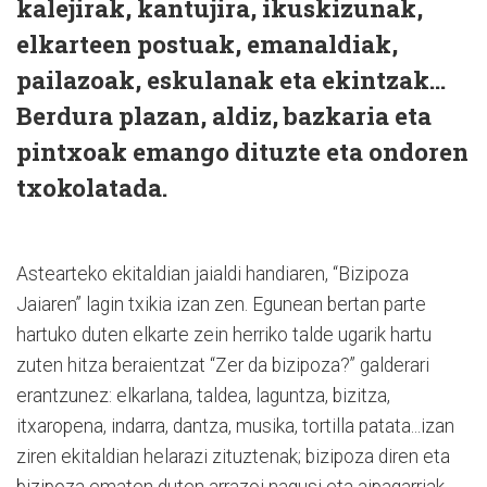
kalejirak, kantujira, ikuskizunak,
elkarteen postuak, emanaldiak,
pailazoak, eskulanak eta ekintzak...
Berdura plazan, aldiz, bazkaria eta
pintxoak emango dituzte eta ondoren
txokolatada.
Astearteko ekitaldian jaialdi handiaren, “Bizipoza
Jaiaren” lagin txikia izan zen. Egunean bertan parte
hartuko duten elkarte zein herriko talde ugarik hartu
zuten hitza beraientzat “Zer da bizipoza?” galderari
erantzunez: elkarlana, taldea, laguntza, bizitza,
itxaropena, indarra, dantza, musika, tortilla patata...izan
ziren ekitaldian helarazi zituztenak; bizipoza diren eta