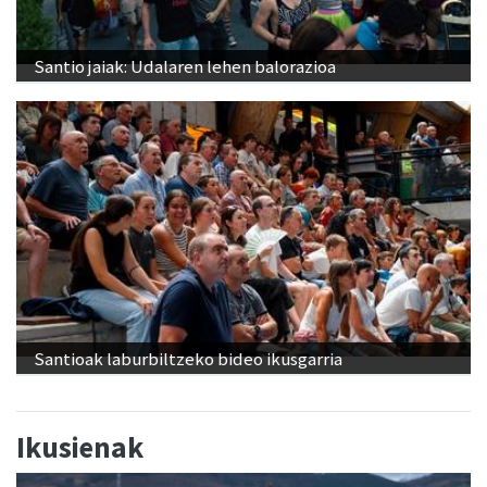
Santio jaiak: Udalaren lehen balorazioa
Santioak laburbiltzeko bideo ikusgarria
Ikusienak