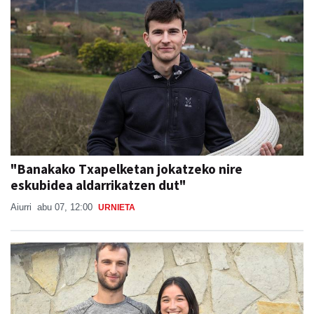
"Banakako Txapelketan jokatzeko nire
eskubidea aldarrikatzen dut"
Aiurri
abu 07, 12:00
URNIETA