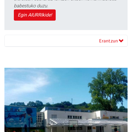
babestuko duzu.
Egin AIURRIkide!
Erantzun