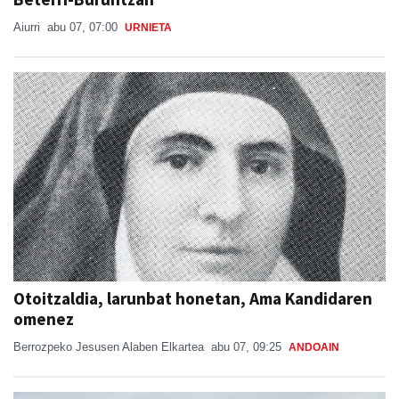
Aiurri
abu 07, 07:00
URNIETA
Otoitzaldia, larunbat honetan, Ama Kandidaren
omenez
Berrozpeko Jesusen Alaben Elkartea
abu 07, 09:25
ANDOAIN