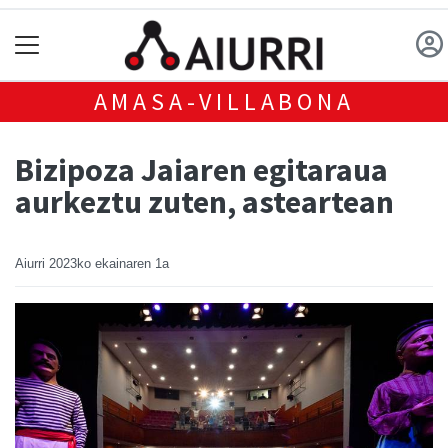
AMASA-VILLABONA
Bizipoza Jaiaren egitaraua
aurkeztu zuten, asteartean
Aiurri
2023ko ekainaren 1a