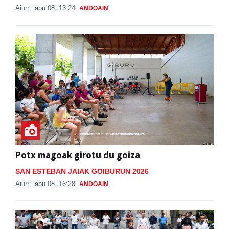
Aiurri
abu 08, 13:24
ANDOAIN
Potx magoak girotu du goiza
SAN ESTEBAN JAIAK GOIBURUN 2026
Aiurri
abu 08, 16:28
ANDOAIN