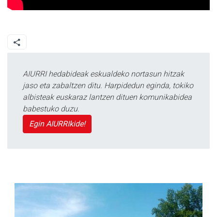
AIURRI hedabideak eskualdeko nortasun hitzak
jaso eta zabaltzen ditu. Harpidedun eginda, tokiko
albisteak euskaraz lantzen dituen komunikabidea
babestuko duzu.
Egin AIURRIkide!