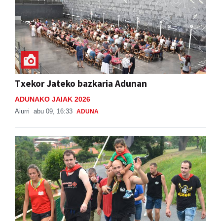
Txekor Jateko bazkaria Adunan
ADUNAKO JAIAK 2026
Aiurri
abu 09, 16:33
ADUNA