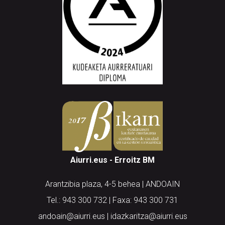
Aiurri.eus - Erroitz BM
Arantzibia plaza, 4-5 behea | ANDOAIN
Tel.: 943 300 732 | Faxa: 943 300 731
andoain@aiurri.eus | idazkaritza@aiurri.eus