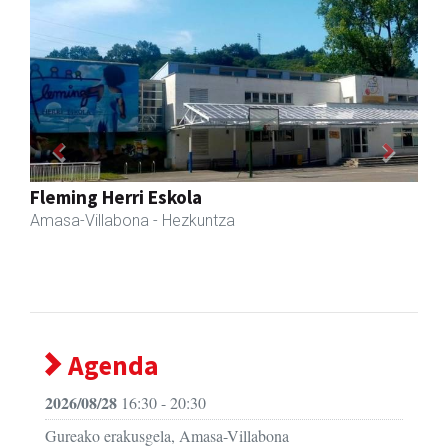
Previous
Next
Zubimusu Ikastola
Amasa-Villabona
- Hezkuntza
Agenda
2026/08/28
16:30 - 20:30
Gureako erakusgela, Amasa-Villabona