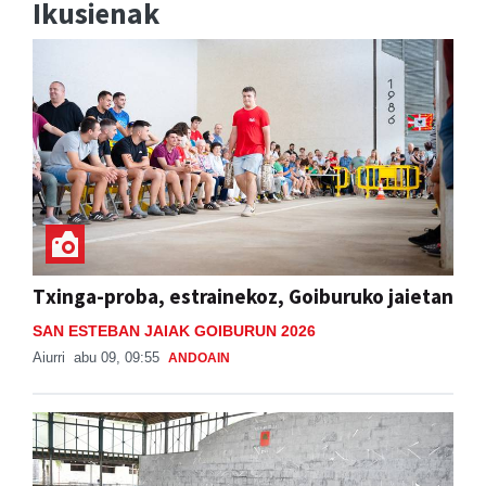
Ikusienak
Txinga-proba, estrainekoz, Goiburuko jaietan
SAN ESTEBAN JAIAK GOIBURUN 2026
Aiurri
abu 09, 09:55
ANDOAIN