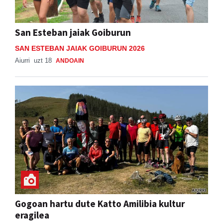
San Esteban jaiak Goiburun
SAN ESTEBAN JAIAK GOIBURUN 2026
Aiurri
uzt 18
ANDOAIN
Gogoan hartu dute Katto Amilibia kultur
eragilea