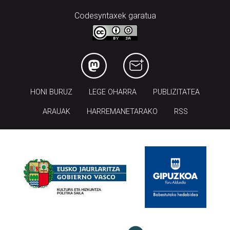
Codesyntaxek garatua
HONI BURUZ
LEGE OHARRA
PUBLIZITATEA
ARAUAK
HARREMANETARAKO
RSS