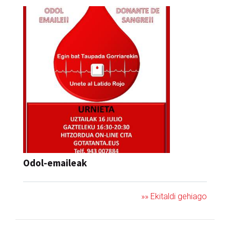
Odol-emaileak
»» Ekitaldi gehiago