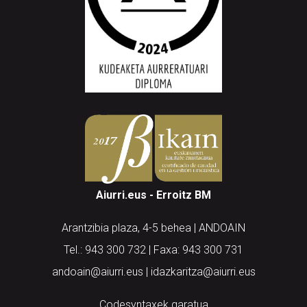
Aiurri.eus - Erroitz BM
Arantzibia plaza, 4-5 behea | ANDOAIN
Tel.: 943 300 732 | Faxa: 943 300 731
andoain@aiurri.eus | idazkaritza@aiurri.eus
Codesyntaxek garatua