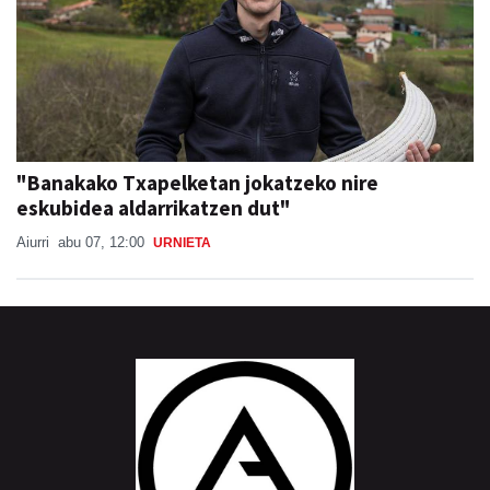
"Banakako Txapelketan jokatzeko nire
eskubidea aldarrikatzen dut"
Aiurri
abu 07, 12:00
URNIETA