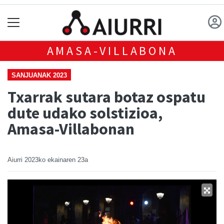
AMASA-VILLABONA
SANJUANAK 2023
Txarrak sutara botaz ospatu
dute udako solstizioa,
Amasa-Villabonan
Aiurri
2023ko ekainaren 23a