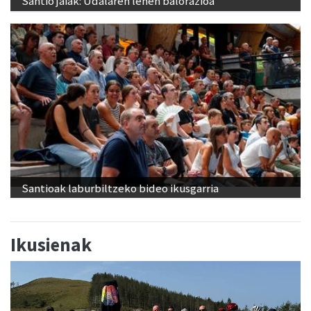
Santio jaiak: Udalaren lehen balorazioa
Santioak laburbiltzeko bideo ikusgarria
Ikusienak