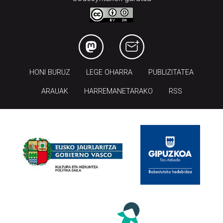
HONI BURUZ
LEGE OHARRA
PUBLIZITATEA
ARAUAK
HARREMANETARAKO
RSS