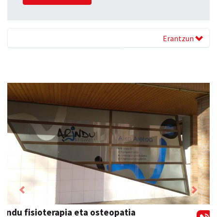
Erantzun
Previous
Next
Zubimusu Ikastola