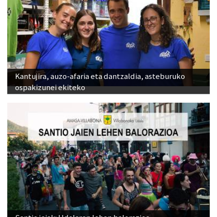
Kantujira, auzo-afaria eta dantzaldia, asteburuko
ospakizunei ekiteko