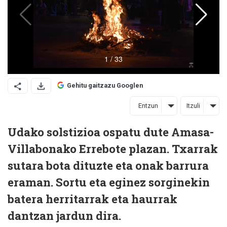
Gehitu gaitzazu Googlen
Entzun
Itzuli
Udako solstizioa ospatu dute Amasa-
Villabonako Errebote plazan. Txarrak
sutara bota dituzte eta onak barrura
eraman. Sortu eta eginez sorginekin
batera herritarrak eta haurrak
dantzan jardun dira.