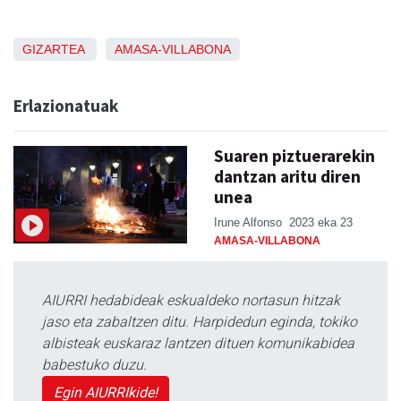
GIZARTEA
AMASA-VILLABONA
Erlazionatuak
Suaren piztuerarekin
dantzan aritu diren
unea
Irune Alfonso
2023 eka 23
AMASA-VILLABONA
AIURRI hedabideak eskualdeko nortasun hitzak
jaso eta zabaltzen ditu. Harpidedun eginda, tokiko
albisteak euskaraz lantzen dituen komunikabidea
babestuko duzu.
Egin AIURRIkide!