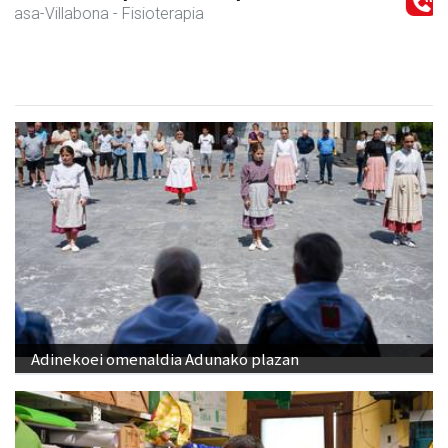
Amasa-Villabona
- Hezkuntza
Adinekoei omenaldia Adunako plazan