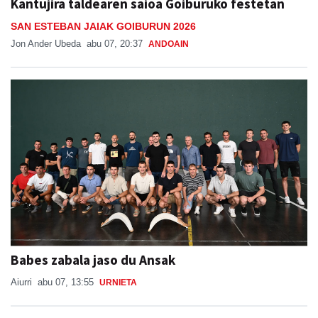
Kantujira taldearen saioa Goiburuko festetan
SAN ESTEBAN JAIAK GOIBURUN 2026
Jon Ander Ubeda
abu 07, 20:37
ANDOAIN
Babes zabala jaso du Ansak
Aiurri
abu 07, 13:55
URNIETA