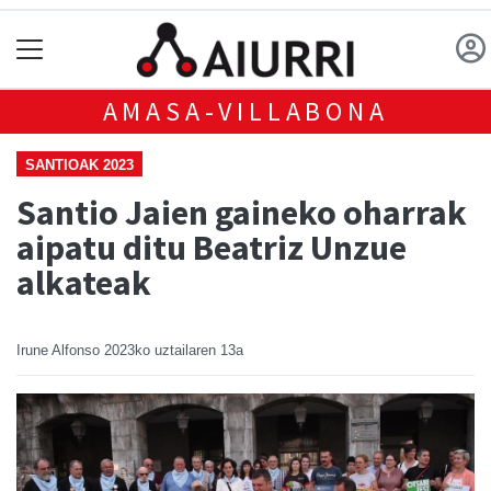
AMASA-VILLABONA
SANTIOAK 2023
Santio Jaien gaineko oharrak
aipatu ditu Beatriz Unzue
alkateak
Irune Alfonso
2023ko uztailaren 13a