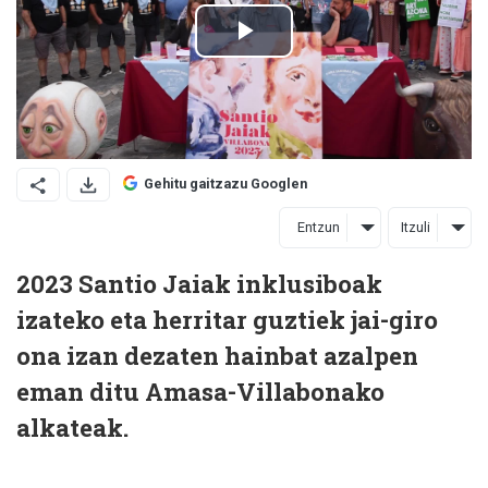
Gehitu gaitzazu Googlen
Entzun
Itzuli
2023 Santio Jaiak inklusiboak
izateko eta herritar guztiek jai-giro
ona izan dezaten hainbat azalpen
eman ditu Amasa-Villabonako
alkateak.