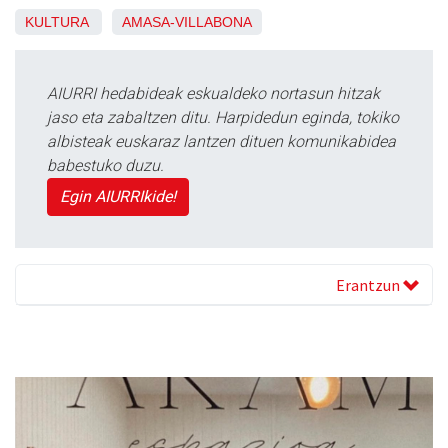
KULTURA
AMASA-VILLABONA
AIURRI hedabideak eskualdeko nortasun hitzak
jaso eta zabaltzen ditu. Harpidedun eginda, tokiko
albisteak euskaraz lantzen dituen komunikabidea
babestuko duzu.
Egin AIURRIkide!
Erantzun