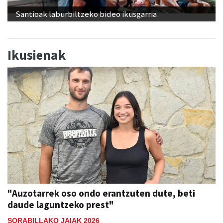
Santioak laburbiltzeko bideo ikusgarria
Ikusienak
"Auzotarrek oso ondo erantzuten dute, beti
daude laguntzeko prest"
SORABILLAKO JAIAK 2026