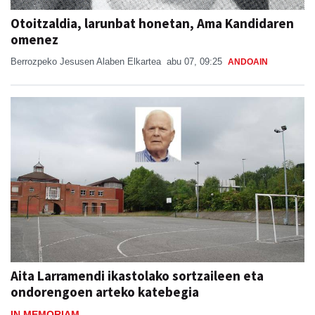
Otoitzaldia, larunbat honetan, Ama Kandidaren
omenez
Berrozpeko Jesusen Alaben Elkartea
abu 07, 09:25
ANDOAIN
Aita Larramendi ikastolako sortzaileen eta
ondorengoen arteko katebegia
IN MEMORIAM