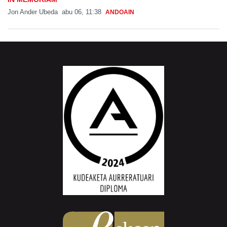
Jon Ander Ubeda
abu 06, 11:38
ANDOAIN