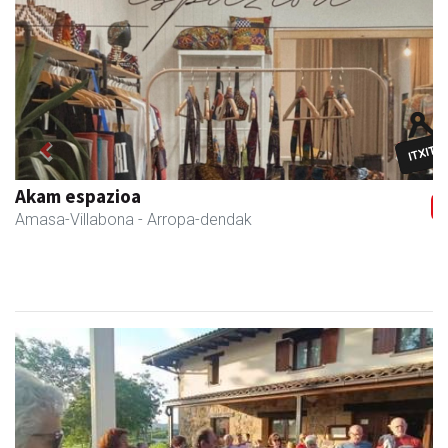
Previous
Next
Zubimusu Ikastola
Amasa-Villabona
- Hezkuntza