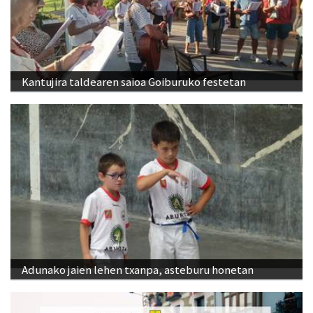
Kantujira taldearen saioa Goiburuko festetan
Adunako jaien lehen txanpa, asteburu honetan