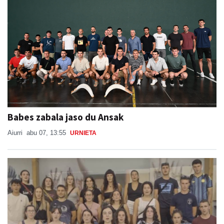
Babes zabala jaso du Ansak
Aiurri
abu 07, 13:55
URNIETA