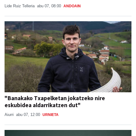
Lide Ruiz Telleria
abu 07, 08:00
ANDOAIN
"Banakako Txapelketan jokatzeko nire
eskubidea aldarrikatzen dut"
Aiurri
abu 07, 12:00
URNIETA