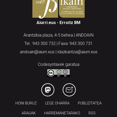
Aiurri.eus - Erroitz BM
Arantzibia plaza, 4-5 behea | ANDOAIN
Tel.: 943 300 732 | Faxa: 943 300 731
andoain@aiurri.eus | idazkaritza@aiurri.eus
Codesyntaxek garatua
HONI BURUZ
LEGE OHARRA
PUBLIZITATEA
ARAUAK
HARREMANETARAKO
RSS