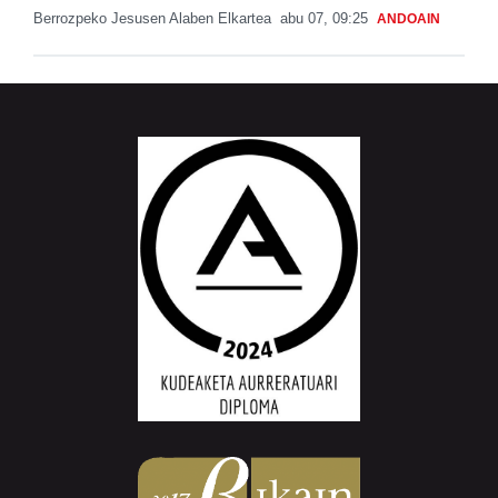
Berrozpeko Jesusen Alaben Elkartea
abu 07, 09:25
ANDOAIN