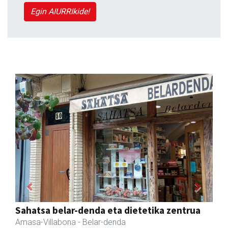
Egin AIURRIkide!
Previous
Next
Erniobea BHI
Amasa-Villabona
- Hezkuntza