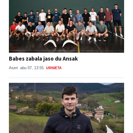
Babes zabala jaso du Ansak
Aiurri
abu 07, 13:55
URNIETA