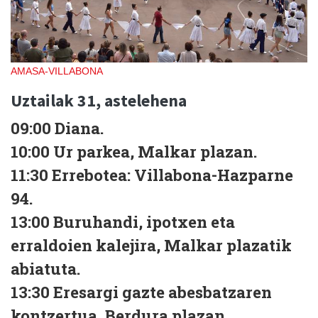
AMASA-VILLABONA
Uztailak 31, astelehena
09:00
Diana.
10:00
Ur parkea, Malkar plazan.
11:30
Errebotea: Villabona-Hazparne
94.
13:00
Buruhandi, ipotxen eta
erraldoien kalejira, Malkar plazatik
abiatuta.
13:30
Eresargi gazte abesbatzaren
kontzertua, Berdura plazan.