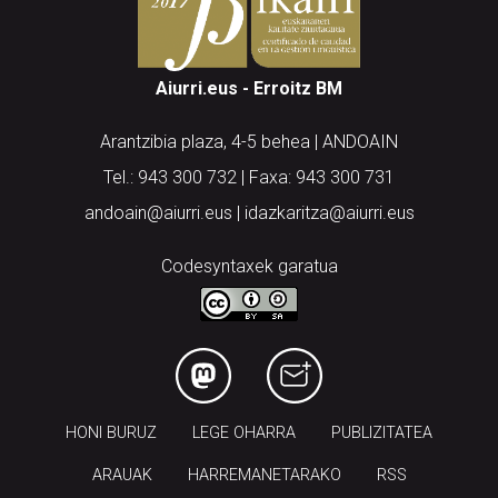
Aiurri.eus - Erroitz BM
Arantzibia plaza, 4-5 behea | ANDOAIN
Tel.: 943 300 732 | Faxa: 943 300 731
andoain@aiurri.eus | idazkaritza@aiurri.eus
Codesyntaxek garatua
HONI BURUZ
LEGE OHARRA
PUBLIZITATEA
ARAUAK
HARREMANETARAKO
RSS