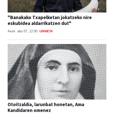
"Banakako Txapelketan jokatzeko nire
eskubidea aldarrikatzen dut"
Aiurri
abu 07, 12:00
URNIETA
Otoitzaldia, larunbat honetan, Ama
Kandidaren omenez