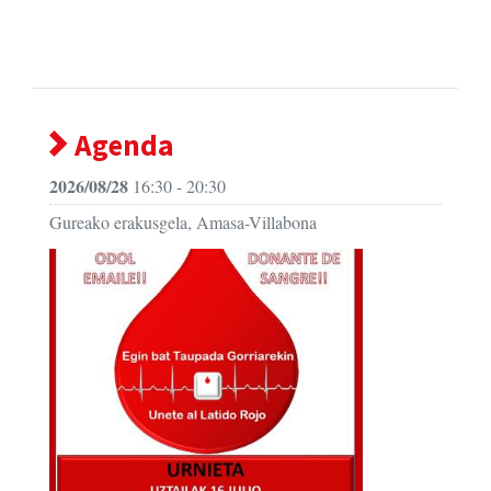
Agenda
2026/08/28
16:30 - 20:30
Gureako erakusgela, Amasa-Villabona