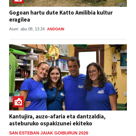
Gogoan hartu dute Katto Amilibia kultur
eragilea
Aiurri
abu 08, 13:24
ANDOAIN
Kantujira, auzo-afaria eta dantzaldia,
asteburuko ospakizunei ekiteko
SAN ESTEBAN JAIAK GOIBURUN 2026