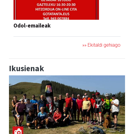
Odol-emaileak
»» Ekitaldi gehiago
Ikusienak