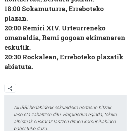
18:00
Sokamuturra, Erreboteko
plazan.
20:00
Remiri XIV. Urteurreneko
omenaldia, Remi gogoan ekimenaren
eskutik.
20:30
Rockalean, Erreboteko plazatik
abiatuta.
AIURRI hedabideak eskualdeko nortasun hitzak
jaso eta zabaltzen ditu. Harpidedun eginda, tokiko
albisteak euskaraz lantzen dituen komunikabidea
babestuko duzu.