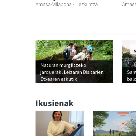
Amasa-Villabona
- Hezkuntza
Amasa
Naturan murgiltzeko
jarduerak, Leizaran Bisitarien
Sant
Etxearen eskutik
balo
Ikusienak