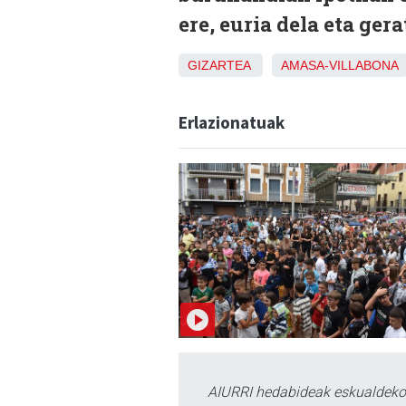
ere, euria dela eta ger
GIZARTEA
AMASA-VILLABONA
Erlazionatuak
AIURRI hedabideak eskualdeko n