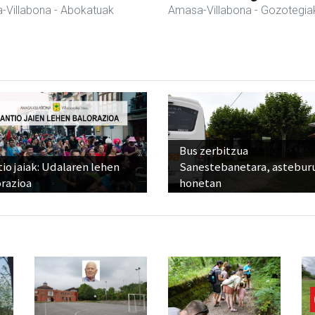
-Villabona
- Abokatuak
Amasa-Villabona
- Gozotegia
Bus zerbitzua
io jaiak: Udalaren lehen
Sanestebanetara, astebur
razioa
honetan