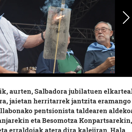
ik, aurten, Salbadora jubilatuen elkartea
ra, jaietan herritarrek jantzita eramango
llabonako pentsionista taldearen aldeko
ranjarekin eta Besomotza Konpartsarekin
a erraldoiak atera dira kalejiran. Hala