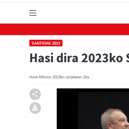
SANTIOAK 2023
Hasi dira 2023ko 
Irune Alfonso
2023ko uztailaren 24a