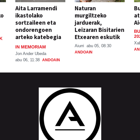
Aita Larramendi
Naturan
Bu
ko
ikastolako
murgiltzeko
at
sortzaileen eta
jarduerak,
Ai
ondorengoen
Leizaran Bisitarien
BU
arteko katebegia
Etxearen eskutik
20
K
Xa
Aiurri
abu 05, 08:30
IN MEMORIAM
AN
ANDOAIN
Jon Ander Ubeda
abu 06, 11:38
ANDOAIN