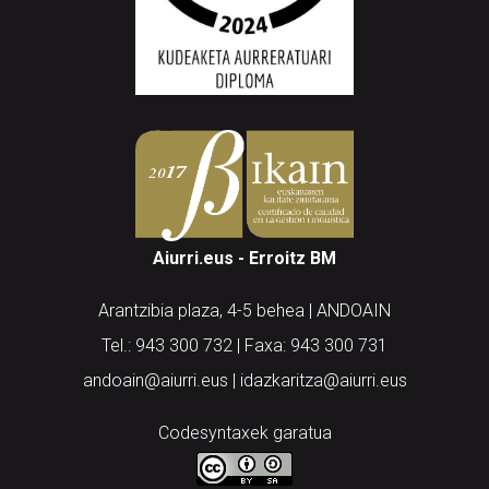
Aiurri.eus - Erroitz BM
Arantzibia plaza, 4-5 behea | ANDOAIN
Tel.: 943 300 732 | Faxa: 943 300 731
andoain@aiurri.eus | idazkaritza@aiurri.eus
Codesyntaxek garatua