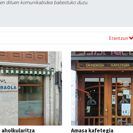
tzen dituen komunikabidea babestuko duzu.
Erantzun
a aholkularitza
Amasa kafetegia