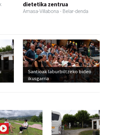
dietetika zentrua
k
Amasa-Villabona
- Belar-denda
u
Santioak laburbiltzeko bideo
ikusgarria