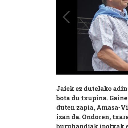
Jaiek ez dutelako adin
bota du txupina. Gaine
duten zapia, Amasa-Vi
izan da. Ondoren, txa
buruhandiak ipotxak et