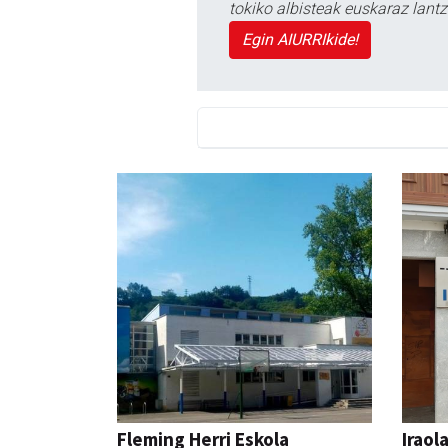
tokiko albisteak euskaraz lan
Egin AIURRIkide!
Fleming Herri Eskola
Iraol