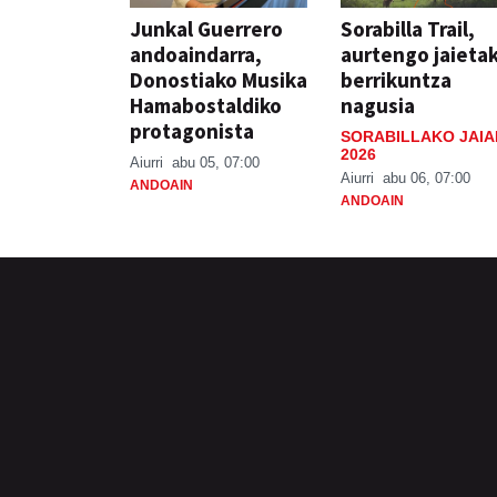
Junkal Guerrero
Sorabilla Trail,
andoaindarra,
aurtengo jaieta
Donostiako Musika
berrikuntza
Hamabostaldiko
nagusia
protagonista
SORABILLAKO JAIA
2026
Aiurri
abu 05, 07:00
Aiurri
abu 06, 07:00
ANDOAIN
ANDOAIN