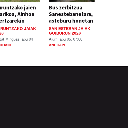
runtzako jaien
Bus zerbitzua
arikoa, Ainhoa
Sanestebanetara,
ertzarekin
asteburu honetan
RUNTZAKO JAIAK
SAN ESTEBAN JAIAK
26
GOIBURUN 2026
bat Minguez
abu 04
Aiurri
abu 05, 07:00
DOAIN
ANDOAIN