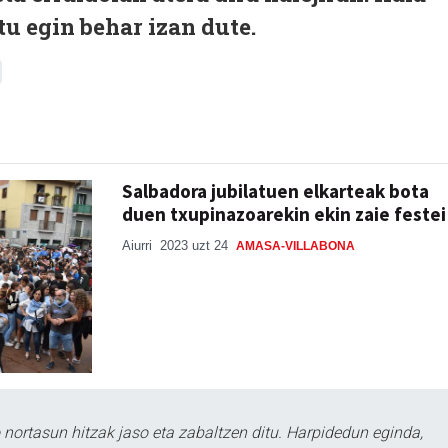
atu egin behar izan dute.
Salbadora jubilatuen elkarteak bota
duen txupinazoarekin ekin zaie festei
Aiurri
2023 uzt 24
AMASA-VILLABONA
ortasun hitzak jaso eta zabaltzen ditu. Harpidedun eginda,