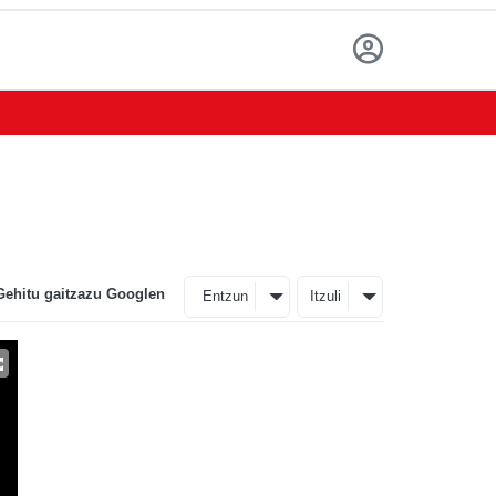
Gehitu gaitzazu Googlen
Entzun
Itzuli