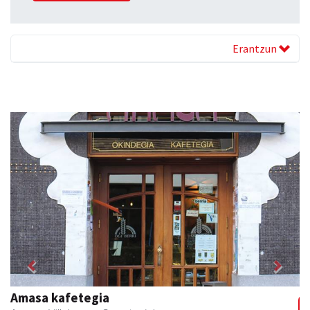
Erantzun
Previous
Next
Fleming Herri Eskola