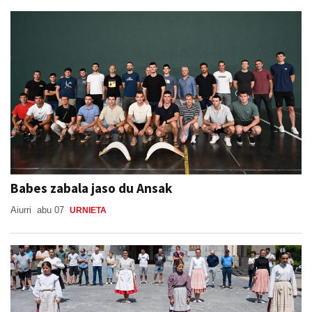
Babes zabala jaso du Ansak
Aiurri
abu 07
URNIETA