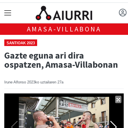
AMASA-VILLABONA
SANTIOAK 2023
Gazte eguna ari dira
ospatzen, Amasa-Villabonan
Irune Alfonso
2023ko uztailaren 27a