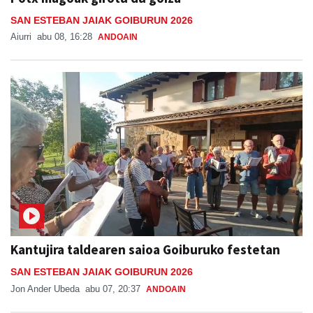
SAN ESTEBAN JAIAK GOIBURUN 2026
Aiurri
abu 08, 16:28
ANDOAIN
Kantujira taldearen saioa Goiburuko festetan
SAN ESTEBAN JAIAK GOIBURUN 2026
Jon Ander Ubeda
abu 07, 20:37
ANDOAIN