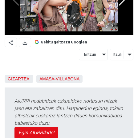
Gehitu gaitzazu Googlen
Entzun
Itzuli
GIZARTEA
AMASA-VILLABONA
AIURRI hedabideak eskualdeko nortasun hitzak
jaso eta zabaltzen ditu. Harpidedun eginda, tokiko
albisteak euskaraz lantzen dituen komunikabidea
babestuko duzu.
Egin AIURRIkide!