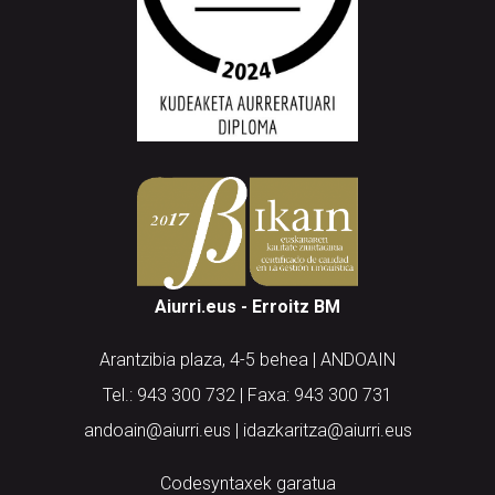
Aiurri.eus - Erroitz BM
Arantzibia plaza, 4-5 behea | ANDOAIN
Tel.: 943 300 732 | Faxa: 943 300 731
andoain@aiurri.eus | idazkaritza@aiurri.eus
Codesyntaxek garatua