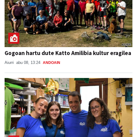
Gogoan hartu dute Katto Amilibia kultur eragilea
Aiurri
abu 08, 13:24
ANDOAIN