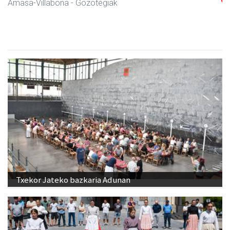
Amasa-Villabona
- Hezkuntza
Txekor Jateko bazkaria Adunan