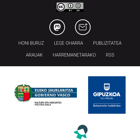
HONI BURUZ
LEGE OHARRA
PUBLIZITATEA
ARAUAK
HARREMANETARAKO
RSS