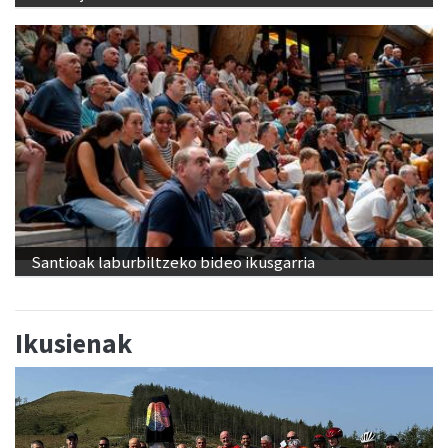
Santioak laburbiltzeko bideo ikusgarria
Ikusienak