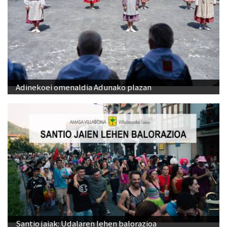
Adinekoei omenaldia Adunako plazan
Santio jaiak: Udalaren lehen balorazioa