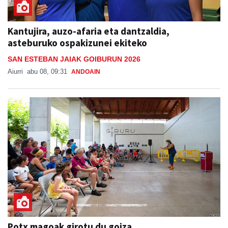
Kantujira, auzo-afaria eta dantzaldia,
asteburuko ospakizunei ekiteko
SAN ESTEBAN JAIAK GOIBURUN 2026
Aiurri
abu 08, 09:31
ANDOAIN
Potx magoak girotu du goiza