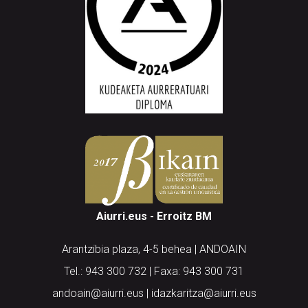
Aiurri.eus - Erroitz BM
Arantzibia plaza, 4-5 behea | ANDOAIN
Tel.: 943 300 732 | Faxa: 943 300 731
andoain@aiurri.eus | idazkaritza@aiurri.eus