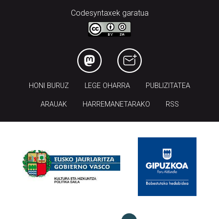
Codesyntaxek garatua
HONI BURUZ
LEGE OHARRA
PUBLIZITATEA
ARAUAK
HARREMANETARAKO
RSS