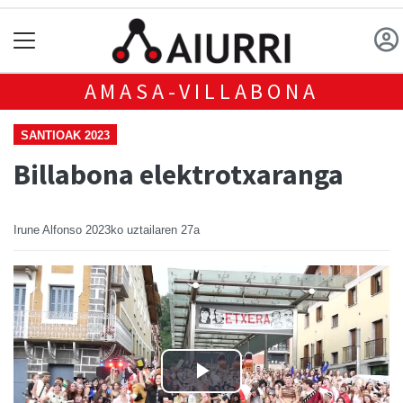
AMASA-VILLABONA
SANTIOAK 2023
Billabona elektrotxaranga
Irune Alfonso
2023ko uztailaren 27a