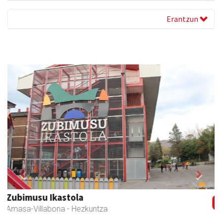
Erantzun
Previous
Next
Iraola aholkularitza
Amasa-Villabona
- Abokatuak