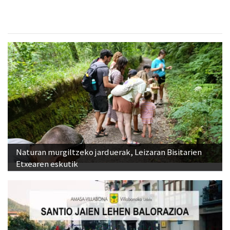
Naturan murgiltzeko jarduerak, Leizaran Bisitarien
Etxearen eskutik