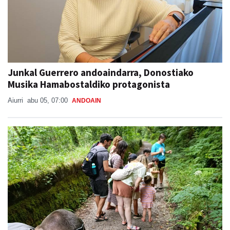
Junkal Guerrero andoaindarra, Donostiako
Musika Hamabostaldiko protagonista
Aiurri
abu 05, 07:00
ANDOAIN