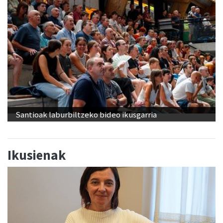
Santioak laburbiltzeko bideo ikusgarria
Ikusienak