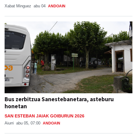
Xabat Minguez
abu 04
ANDOAIN
Bus zerbitzua Sanestebanetara, asteburu
honetan
SAN ESTEBAN JAIAK GOIBURUN 2026
Aiurri
abu 05, 07:00
ANDOAIN