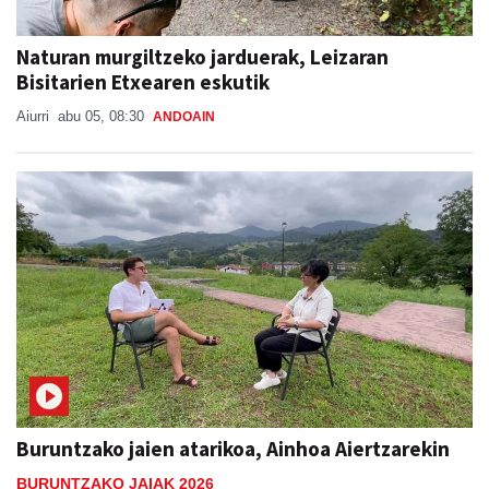
Naturan murgiltzeko jarduerak, Leizaran
Bisitarien Etxearen eskutik
Aiurri
abu 05, 08:30
ANDOAIN
Buruntzako jaien atarikoa, Ainhoa Aiertzarekin
BURUNTZAKO JAIAK 2026