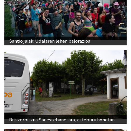
Santio jaiak: Udalaren lehen balorazioa
Bus zerbitzua Sanestebanetara, asteburu honetan