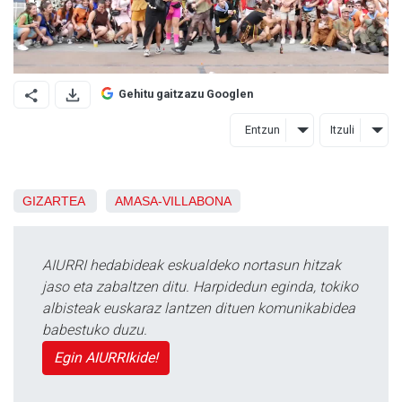
Gehitu gaitzazu Googlen
Entzun
Itzuli
GIZARTEA
AMASA-VILLABONA
AIURRI hedabideak eskualdeko nortasun hitzak
jaso eta zabaltzen ditu. Harpidedun eginda, tokiko
albisteak euskaraz lantzen dituen komunikabidea
babestuko duzu.
Egin AIURRIkide!