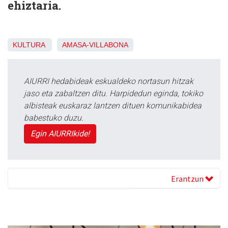
ehiztaria.
KULTURA
AMASA-VILLABONA
AIURRI hedabideak eskualdeko nortasun hitzak
jaso eta zabaltzen ditu. Harpidedun eginda, tokiko
albisteak euskaraz lantzen dituen komunikabidea
babestuko duzu.
Egin AIURRIkide!
Erantzun