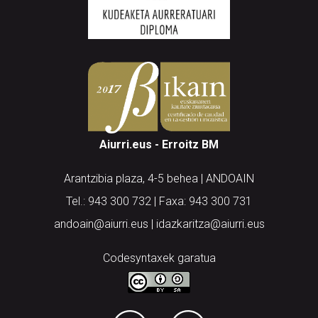
Aiurri.eus - Erroitz BM
Arantzibia plaza, 4-5 behea | ANDOAIN
Tel.: 943 300 732 | Faxa: 943 300 731
andoain@aiurri.eus | idazkaritza@aiurri.eus
Codesyntaxek garatua