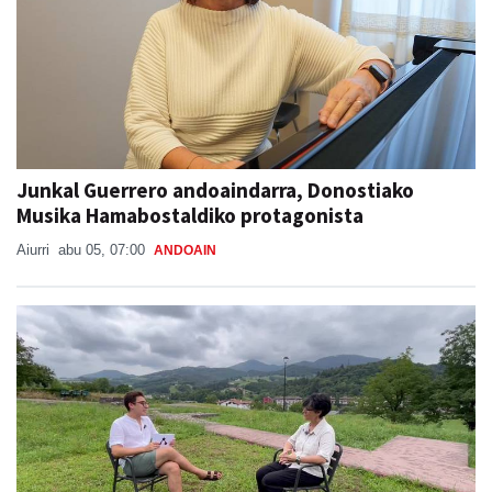
Junkal Guerrero andoaindarra, Donostiako
Musika Hamabostaldiko protagonista
Aiurri
abu 05, 07:00
ANDOAIN