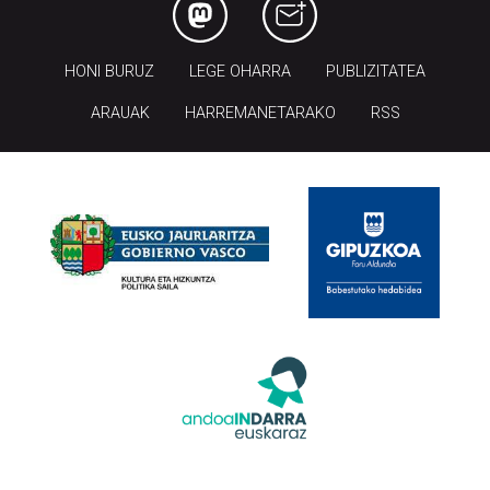
HONI BURUZ
LEGE OHARRA
PUBLIZITATEA
ARAUAK
HARREMANETARAKO
RSS