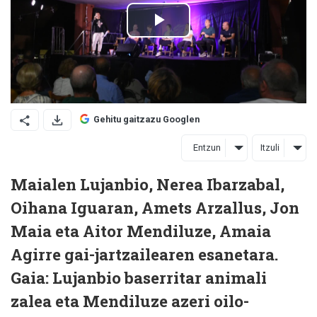
Gehitu gaitzazu Googlen
Entzun
Itzuli
Maialen Lujanbio, Nerea Ibarzabal,
Oihana Iguaran, Amets Arzallus, Jon
Maia eta Aitor Mendiluze, Amaia
Agirre gai-jartzailearen esanetara.
Gaia: Lujanbio baserritar animali
zalea eta Mendiluze azeri oilo-