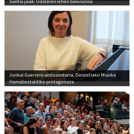
Santio jaiak: Udalaren lehen balorazioa
Junkal Guerrero andoaindarra, Donostiako Musika
Hamabostaldiko protagonista