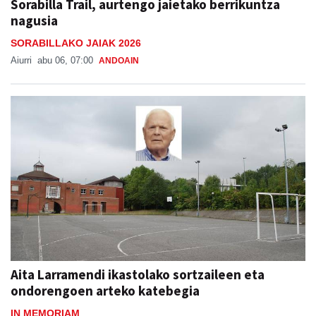
Sorabilla Trail, aurtengo jaietako berrikuntza
nagusia
SORABILLAKO JAIAK 2026
Aiurri
abu 06, 07:00
ANDOAIN
Aita Larramendi ikastolako sortzaileen eta
ondorengoen arteko katebegia
IN MEMORIAM