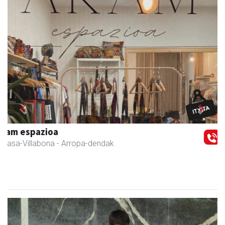
Previous
Next
Amasa-Villabonako Udala
Amasa-Villabona
- Udaletxeak