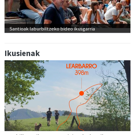
Santioak laburbiltzeko bideo ikusgarria
Ikusienak