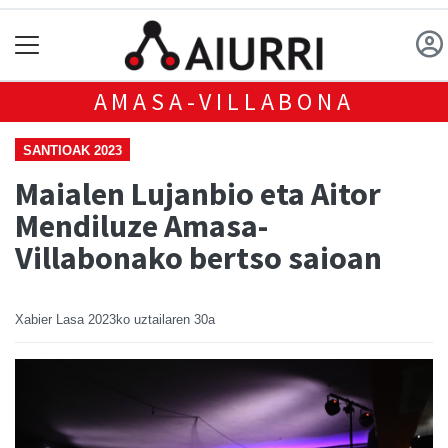
AMASA-VILLABONA
SANTIOAK 2023
Maialen Lujanbio eta Aitor
Mendiluze Amasa-
Villabonako bertso saioan
Xabier Lasa
2023ko uztailaren 30a