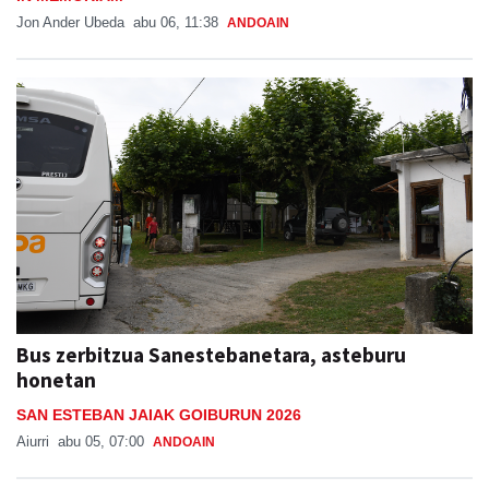
Jon Ander Ubeda
abu 06, 11:38
ANDOAIN
Bus zerbitzua Sanestebanetara, asteburu
honetan
SAN ESTEBAN JAIAK GOIBURUN 2026
Aiurri
abu 05, 07:00
ANDOAIN