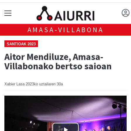
AMASA-VILLABONA
SANTIOAK 2023
Aitor Mendiluze, Amasa-
Villabonako bertso saioan
Xabier Lasa
2023ko uztailaren 30a