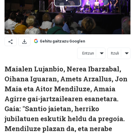
Gehitu gaitzazu Googlen
Entzun
Itzuli
Maialen Lujanbio, Nerea Ibarzabal,
Oihana Iguaran, Amets Arzallus, Jon
Maia eta Aitor Mendiluze, Amaia
Agirre gai-jartzailearen esanetara.
Gaia: "Santio jaietan, herriko
jubilatuen eskutik heldu da pregoia.
Mendiluze plazan da, eta nerabe