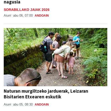
nagusia
SORABILLAKO JAIAK 2026
Aiurri
abu 06, 07:00
ANDOAIN
Naturan murgiltzeko jarduerak, Leizaran
Bisitarien Etxearen eskutik
Aiurri
abu 05, 08:30
ANDOAIN