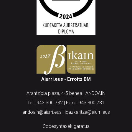
Aiurri.eus - Erroitz BM
Arantzibia plaza, 4-5 behea | ANDOAIN
Tel.: 943 300 732 | Faxa: 943 300 731
andoain@aiurri.eus | idazkaritza@aiurri.eus
Codesyntaxek garatua