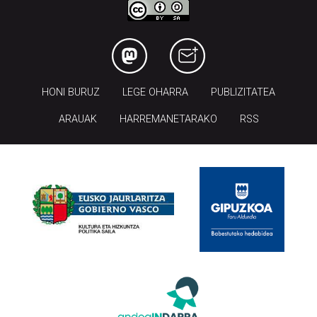
HONI BURUZ
LEGE OHARRA
PUBLIZITATEA
ARAUAK
HARREMANETARAKO
RSS