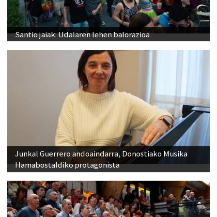
Santio jaiak: Udalaren lehen balorazioa
Junkal Guerrero andoaindarra, Donostiako Musika
Hamabostaldiko protagonista