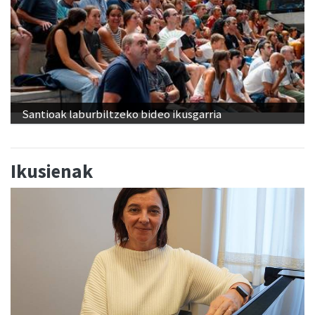
Santioak laburbiltzeko bideo ikusgarria
Ikusienak