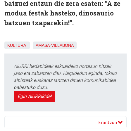
batzuei entzun die zera esaten: "A ze
modua festak hasteko, dinosaurio
batzuen txaparekin!".
KULTURA
AMASA-VILLABONA
AIURRI hedabideak eskualdeko nortasun hitzak
jaso eta zabaltzen ditu. Harpidedun eginda, tokiko
albisteak euskaraz lantzen dituen komunikabidea
babestuko duzu.
Egin AIURRIkide!
Erantzun