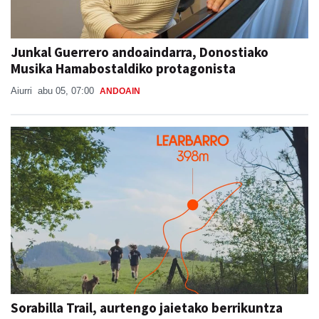
Junkal Guerrero andoaindarra, Donostiako
Musika Hamabostaldiko protagonista
Aiurri
abu 05, 07:00
ANDOAIN
Sorabilla Trail, aurtengo jaietako berrikuntza