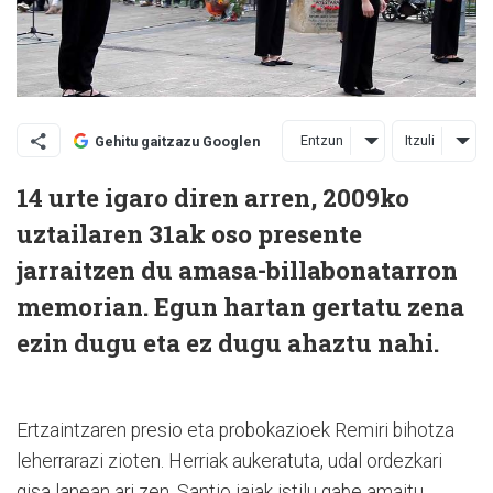
Entzun
Itzuli
Gehitu gaitzazu Googlen
14 urte igaro diren arren, 2009ko
uztailaren 31ak oso presente
jarraitzen du amasa-billabonatarron
memorian. Egun hartan gertatu zena
ezin dugu eta ez dugu ahaztu nahi.
Ertzaintzaren presio eta probokazioek Remiri bihotza
leherrarazi zioten. Herriak aukeratuta, udal ordezkari
gisa lanean ari zen, Santio jaiak istilu gabe amaitu