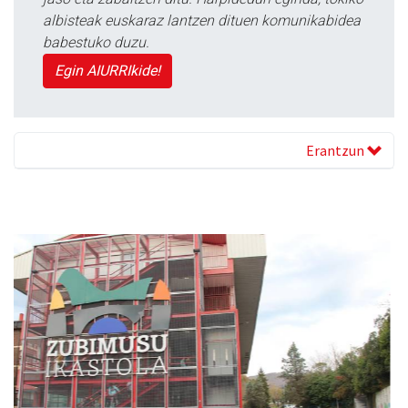
albisteak euskaraz lantzen dituen komunikabidea
babestuko duzu.
Egin AIURRIkide!
Erantzun