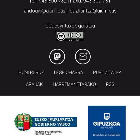
Tel.: 943 300 732 | Faxa: 943 300 731
andoain@aiurri.eus | idazkaritza@aiurri.eus
Codesyntaxek garatua
HONI BURUZ
LEGE OHARRA
PUBLIZITATEA
ARAUAK
HARREMANETARAKO
RSS