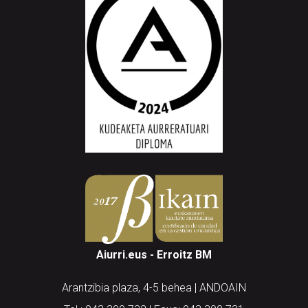
Aiurri.eus - Erroitz BM
Arantzibia plaza, 4-5 behea | ANDOAIN