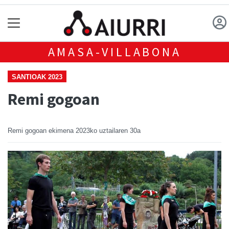
AMASA-VILLABONA
SANTIOAK 2023
Remi gogoan
Remi gogoan ekimena
2023ko uztailaren 30a