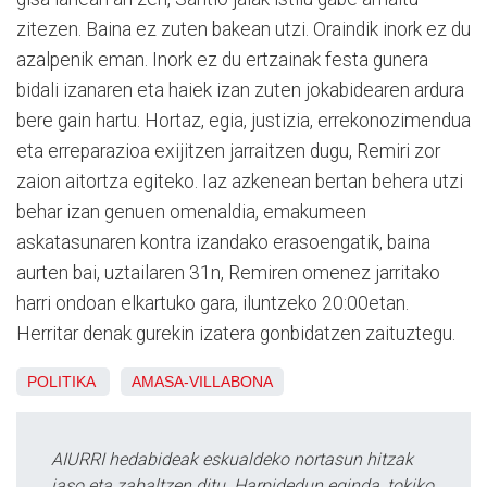
zitezen. Baina ez zuten bakean utzi. Oraindik inork ez du
azalpenik eman. Inork ez du ertzainak festa gunera
bidali izanaren eta haiek izan zuten jokabidearen ardura
bere gain hartu. Hortaz, egia, justizia, errekonozimendua
eta erreparazioa exijitzen jarraitzen dugu, Remiri zor
zaion aitortza egiteko. Iaz azkenean bertan behera utzi
behar izan genuen omenaldia, emakumeen
askatasunaren kontra izandako erasoengatik, baina
aurten bai, uztailaren 31n, Remiren omenez jarritako
harri ondoan elkartuko gara, iluntzeko 20:00etan.
Herritar denak gurekin izatera gonbidatzen zaituztegu.
POLITIKA
AMASA-VILLABONA
AIURRI hedabideak eskualdeko nortasun hitzak
jaso eta zabaltzen ditu. Harpidedun eginda, tokiko