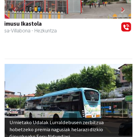
Previous
Next
Amasa-Villabonako Udala
Amasa-Villabona
- Udaletxeak
Urnietako Udalak Lurraldebusen zerbitzua
hobetzeko premia nagusiak helarazi dizkio
Gipuzkoako Foru Aldundiari