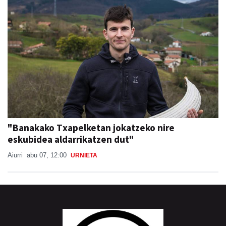
"Banakako Txapelketan jokatzeko nire
eskubidea aldarrikatzen dut"
Aiurri
abu 07, 12:00
URNIETA