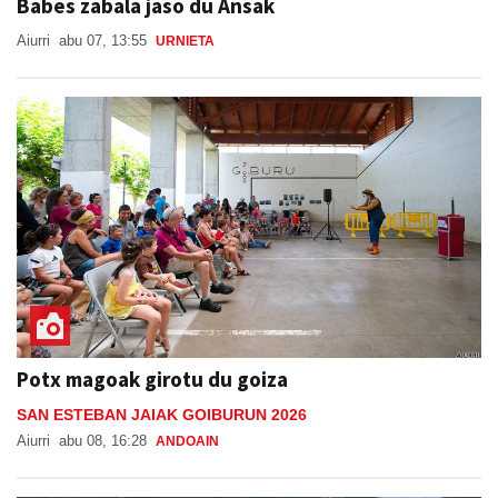
Babes zabala jaso du Ansak
Aiurri
abu 07, 13:55
URNIETA
Potx magoak girotu du goiza
SAN ESTEBAN JAIAK GOIBURUN 2026
Aiurri
abu 08, 16:28
ANDOAIN