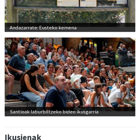
Andazarrate: Eusteko kemena
Santioak laburbiltzeko bideo ikusgarria
Ikusienak