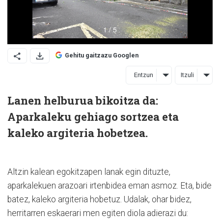
Gehitu gaitzazu Googlen
Entzun
Itzuli
Lanen helburua bikoitza da:
Aparkaleku gehiago sortzea eta
kaleko argiteria hobetzea.
Altzin kalean egokitzapen lanak egin dituzte,
aparkalekuen arazoari irtenbidea eman asmoz. Eta, bide
batez, kaleko argiteria hobetuz. Udalak, ohar bidez,
herritarren eskaerari men egiten diola adierazi du: