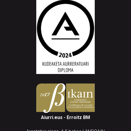
Aiurri.eus - Erroitz BM