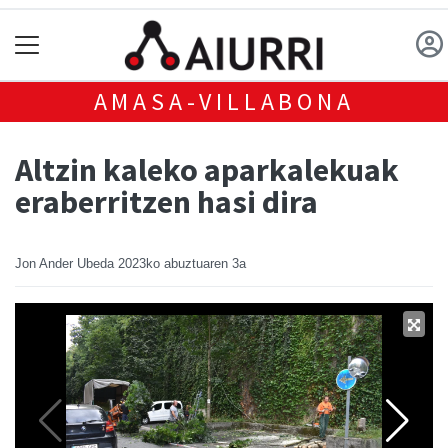
AMASA-VILLABONA
Altzin kaleko aparkalekuak
eraberritzen hasi dira
Jon Ander Ubeda
2023ko abuztuaren 3a