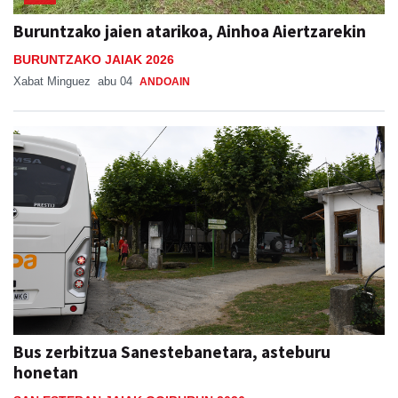
Buruntzako jaien atarikoa, Ainhoa Aiertzarekin
BURUNTZAKO JAIAK 2026
Xabat Minguez
abu 04
ANDOAIN
Bus zerbitzua Sanestebanetara, asteburu
honetan