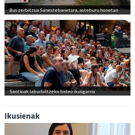
Bus zerbitzua Sanestebanetara, asteburu honetan
Santioak laburbiltzeko bideo ikusgarria
Ikusienak