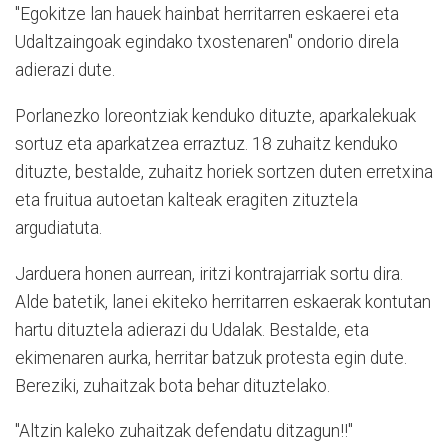
"Egokitze lan hauek hainbat herritarren eskaerei eta
Udaltzaingoak egindako txostenaren" ondorio direla
adierazi dute.
Porlanezko loreontziak kenduko dituzte, aparkalekuak
sortuz eta aparkatzea erraztuz. 18 zuhaitz kenduko
dituzte, bestalde, zuhaitz horiek sortzen duten erretxina
eta fruitua autoetan kalteak eragiten zituztela
argudiatuta.
Jarduera honen aurrean, iritzi kontrajarriak sortu dira.
Alde batetik, lanei ekiteko herritarren eskaerak kontutan
hartu dituztela adierazi du Udalak. Bestalde, eta
ekimenaren aurka, herritar batzuk protesta egin dute.
Bereziki, zuhaitzak bota behar dituztelako.
"Altzin kaleko zuhaitzak defendatu ditzagun!!"