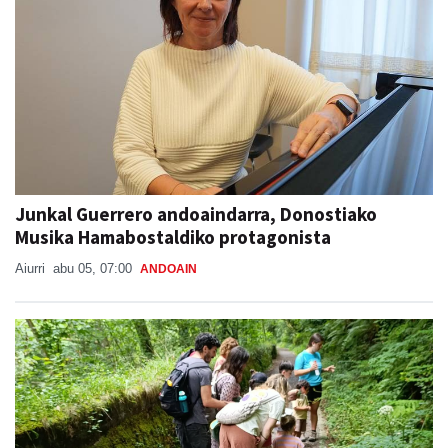
Junkal Guerrero andoaindarra, Donostiako
Musika Hamabostaldiko protagonista
Aiurri
abu 05, 07:00
ANDOAIN