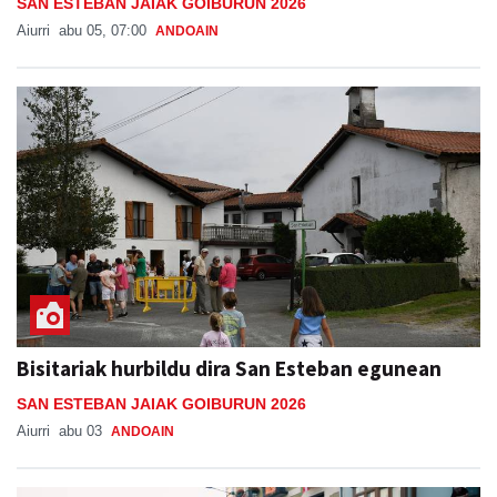
SAN ESTEBAN JAIAK GOIBURUN 2026
Aiurri
abu 05, 07:00
ANDOAIN
Bisitariak hurbildu dira San Esteban egunean
SAN ESTEBAN JAIAK GOIBURUN 2026
Aiurri
abu 03
ANDOAIN