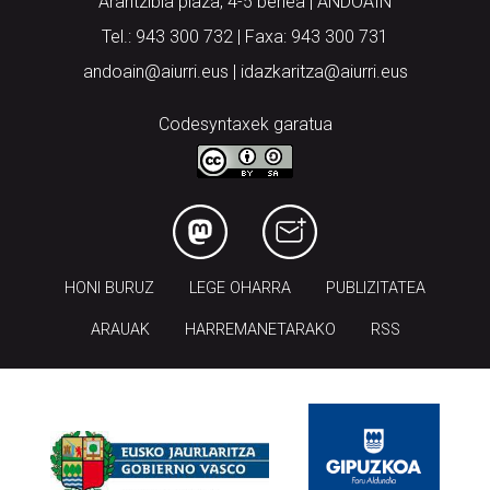
Arantzibia plaza, 4-5 behea | ANDOAIN
Tel.: 943 300 732 | Faxa: 943 300 731
andoain@aiurri.eus | idazkaritza@aiurri.eus
Codesyntaxek garatua
HONI BURUZ
LEGE OHARRA
PUBLIZITATEA
ARAUAK
HARREMANETARAKO
RSS