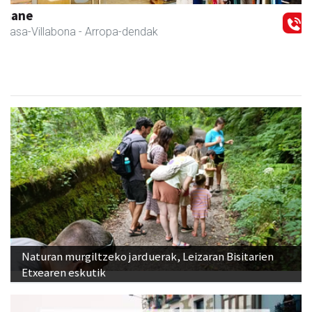
Eizmendi ile-apaindegia
Amasa-Villabona
- Ile-apaindegiak
Naturan murgiltzeko jarduerak, Leizaran Bisitarien
Etxearen eskutik