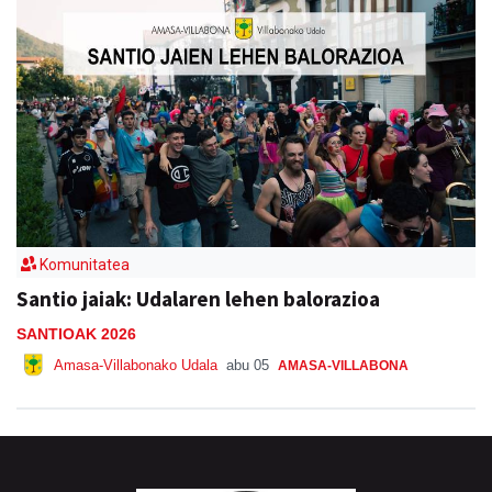
Komunitatea
Santio jaiak: Udalaren lehen balorazioa
SANTIOAK 2026
Amasa-Villabonako Udala
abu 05
AMASA-VILLABONA