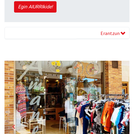
Egin AIURRIkide!
Erantzun
Previous
Next