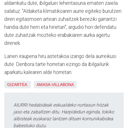
aldarrikatu dute, ibilgaluei lehentasuna ematen zaiela
salatuz. "Aldaketa klimatikoaren aurre egiteko burutzen
diren egitasmoen artean zuhaitzek bereziki garrantzi
handia dute herri eta hirietan", argudio hori defendatu
dute zuhaitzak mozteko erabakiaren aurka agertu
direnek.
Lanen iraupena hiru astetakoa izango dela aurreikusi
dute. Denbora tarte horretan ezingo da ibilgailurik
aparkatu kalearen alde horretan.
GIZARTEA
AMASA-VILLABONA
AIURRI hedabideak eskualdeko nortasun hitzak
jaso eta zabaltzen ditu. Harpidedun eginda, tokiko
albisteak euskaraz lantzen dituen komunikabidea
babestuko duzu.