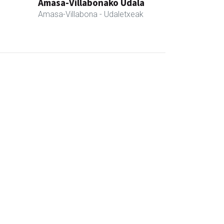
Amasa-Villabonako Udala
Amasa-Villabona
- Udaletxeak