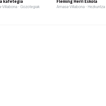
a kafetegia
Fleming Herri Eskola
-Villabona
- Gozotegiak
Amasa-Villabona
- Hezkuntza