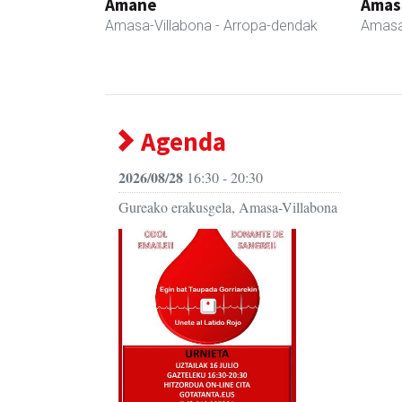
Amane
Amas
Amasa-Villabona
- Arropa-dendak
Amasa
Agenda
2026/08/28
16:30 - 20:30
Gureako erakusgela, Amasa-Villabona