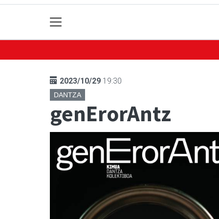
2023/10/29
19:30
DANTZA
genErorAntz