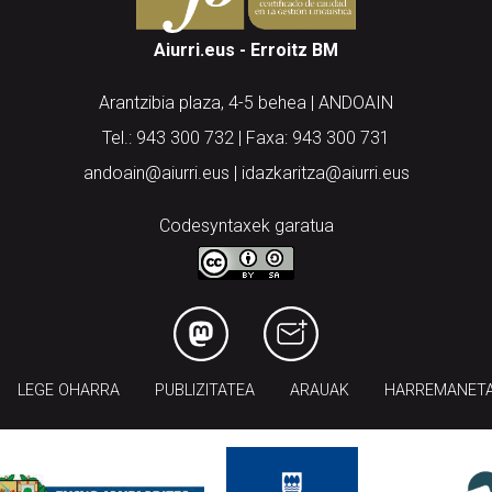
Aiurri.eus - Erroitz BM
Arantzibia plaza, 4-5 behea | ANDOAIN
Tel.: 943 300 732 | Faxa: 943 300 731
andoain@aiurri.eus | idazkaritza@aiurri.eus
Codesyntaxek garatua
LEGE OHARRA
PUBLIZITATEA
ARAUAK
HARREMANET