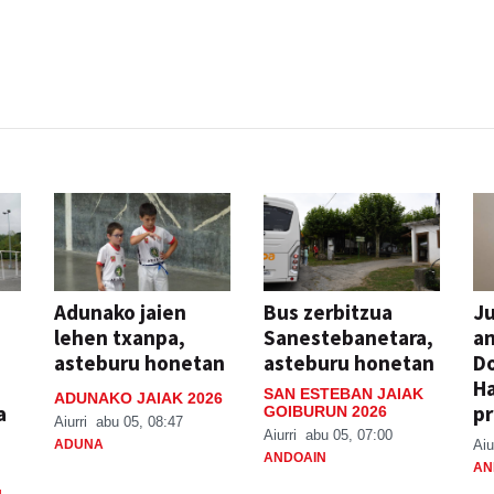
Adunako jaien
Bus zerbitzua
Ju
lehen txanpa,
Sanestebanetara,
an
asteburu honetan
asteburu honetan
Do
H
SAN ESTEBAN JAIAK
ADUNAKO JAIAK 2026
a
pr
GOIBURUN 2026
Aiurri
abu 05, 08:47
Aiurri
abu 05, 07:00
ADUNA
Aiu
ANDOAIN
AN