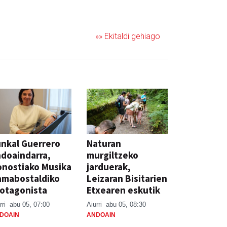
»» Ekitaldi gehiago
nkal Guerrero
Naturan
doaindarra,
murgiltzeko
nostiako Musika
jarduerak,
amabostaldiko
Leizaran Bisitarien
otagonista
Etxearen eskutik
rri
abu 05, 07:00
Aiurri
abu 05, 08:30
DOAIN
ANDOAIN