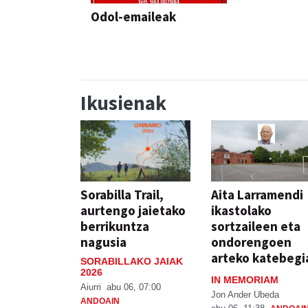
Odol-emaileak
Ikusienak
Sorabilla Trail,
Aita Larramendi
aurtengo jaietako
ikastolako
berrikuntza
sortzaileen eta
nagusia
ondorengoen
arteko katebegi
SORABILLAKO JAIAK
2026
IN MEMORIAM
Aiurri
abu 06, 07:00
Jon Ander Ubeda
ANDOAIN