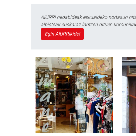
AIURRI hedabideak eskualdeko nortasun hitza
albisteak euskaraz lantzen dituen komunika
Egin AIURRIkide!