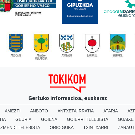
Gertuko informazioa, euskaraz
AMEZTI
ANBOTO
ANTXETA IRRATIA
ATARIA
AZP
TIA
GEURIA
GOIENA
GOIERRI TELEBISTA
GUAIXE
IZMENDI TELEBISTA
ORIO GUKA
TXINTXARRI
ZARAUT