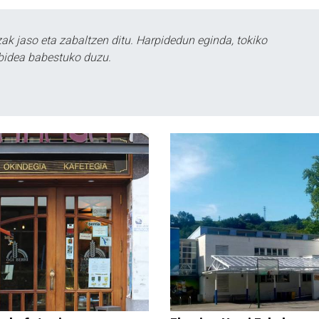
k jaso eta zabaltzen ditu. Harpidedun eginda, tokiko
bidea babestuko duzu.