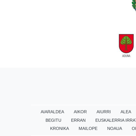
AIARALDEA
AIKOR
AIURRI
ALEA
BEGITU
ERRAN
EUSKALERRIA IRRA
KRONIKA
MAILOPE
NOAUA
O