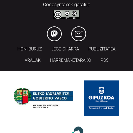
Codesyntaxek garatua
HONI BURUZ
LEGE OHARRA
PUBLIZITATEA
ARAUAK
HARREMANETARAKO
RSS