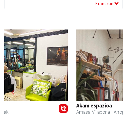
Erantzun
Previous
Next
Akam espazioa
Amasa-Villabona
- Arropa-dendak