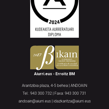
Aiurri.eus - Erroitz BM
Arantzibia plaza, 4-5 behea | ANDOAIN
Tel.: 943 300 732 | Faxa: 943 300 731
andoain@aiurri.eus | idazkaritza@aiurri.eus