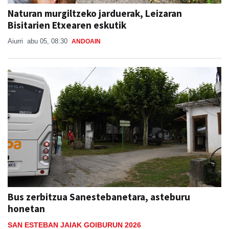
Naturan murgiltzeko jarduerak, Leizaran
Bisitarien Etxearen eskutik
Aiurri
abu 05, 08:30
ANDOAIN
Bus zerbitzua Sanestebanetara, asteburu
honetan
SAN ESTEBAN JAIAK GOIBURUN 2026