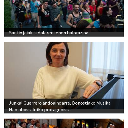
Santio jaiak: Udalaren lehen balorazioa
Junkal Guerrero andoaindarra, Donostiako Musika
Hamabostaldiko protagonista