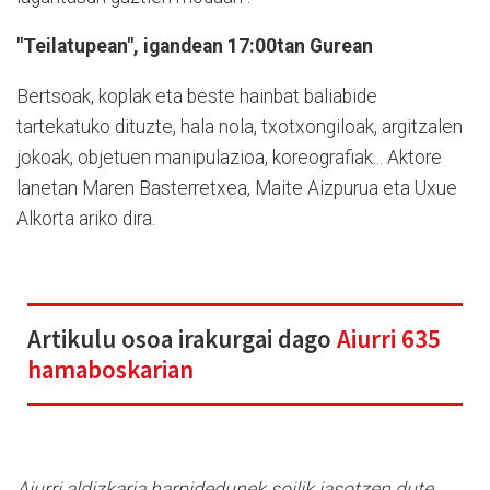
"Teilatupean", igandean 17:00tan Gurean
Bertsoak, koplak eta beste hainbat baliabide
tartekatuko dituzte, hala nola, txotxongiloak, argitzalen
jokoak, objetuen manipulazioa, koreografiak... Aktore
lanetan Maren Basterretxea, Maite Aizpurua eta Uxue
Alkorta ariko dira.
Artikulu osoa irakurgai dago
Aiurri 635
hamaboskarian
Aiurri aldizkaria harpidedunek soilik jasotzen dute