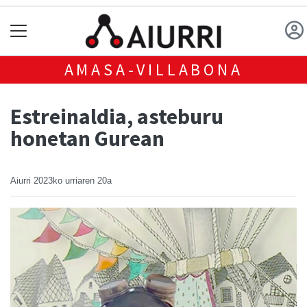
AMASA-VILLABONA
Estreinaldia, asteburu
honetan Gurean
Aiurri
2023ko urriaren 20a