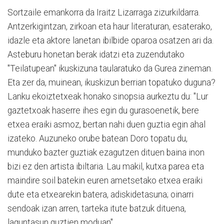
Sortzaile emankorra da Iraitz Lizarraga zizurkildarra.
Antzerkigintzan, zirkoan eta haur literaturan, esaterako,
idazle eta aktore lanetan ibilbide oparoa osatzen ari da.
Asteburu honetan berak idatzi eta zuzendutako
"Teilatupean" ikuskizuna taularatuko da Gurea zineman.
Eta zer da, muinean, ikuskizun berrian topatuko duguna?
Lanku ekoiztetxeak honako sinopsia aurkeztu du: "Lur
gaztetxoak haserre ihes egin du gurasoenetik, bere
etxea eraiki asmoz, bertan nahi duen guztia egin ahal
izateko. Auzuneko orube batean Doro topatu du,
munduko bazter guztiak ezagutzen dituen baina inon
bizi ez den artista ibiltaria. Lau makil, kutxa parea eta
maindire soil batekin euren ametsetako etxea eraiki
dute eta etxearekin batera, adiskidetasuna; oinarri
sendoak izan arren, tarteka itute batzuk dituena,
laguntasun guztien moduan".