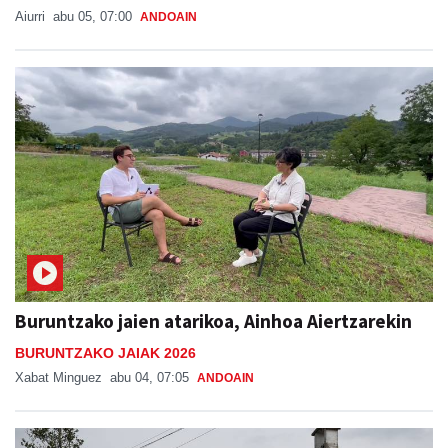
Aiurri
abu 05, 07:00
ANDOAIN
Buruntzako jaien atarikoa, Ainhoa Aiertzarekin
BURUNTZAKO JAIAK 2026
Xabat Minguez
abu 04, 07:05
ANDOAIN