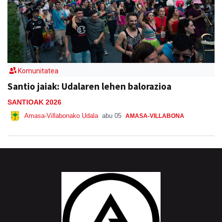
Komunitatea
Santio jaiak: Udalaren lehen balorazioa
SANTIOAK 2026
Amasa-Villabonako Udala
abu 05
AMASA-VILLABONA