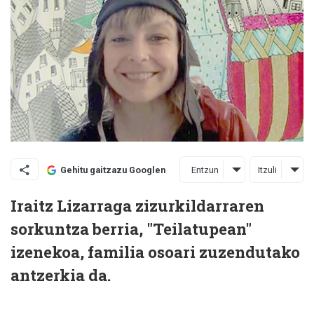
Entzun
Itzuli
Gehitu gaitzazu Googlen
Iraitz Lizarraga zizurkildarraren
sorkuntza berria, "Teilatupean"
izenekoa, familia osoari zuzendutako
antzerkia da.