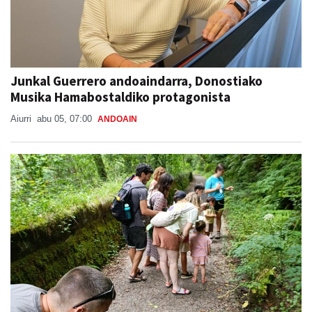
Junkal Guerrero andoaindarra, Donostiako
Musika Hamabostaldiko protagonista
Aiurri
abu 05, 07:00
ANDOAIN