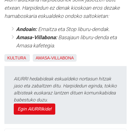
etxean. Harpidedun ez denak kioskoan eros dezake
hamaboskaria eskualdeko ondoko saltokietan:
Andoain:
Ernaitza eta Stop liburu-dendak.
Amasa-Villabona:
Basajaun liburu-denda eta
Amasa kafetegia.
KULTURA
AMASA-VILLABONA
AIURRI hedabideak eskualdeko nortasun hitzak
jaso eta zabaltzen ditu. Harpidedun eginda, tokiko
albisteak euskaraz lantzen dituen komunikabidea
babestuko duzu.
Egin AIURRIkide!