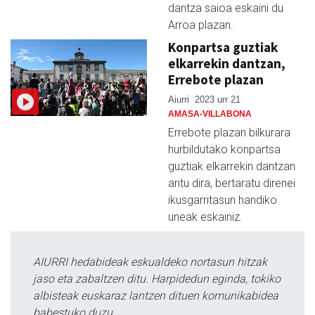
dantza saioa eskaini du
Arroa plazan.
Konpartsa guztiak
elkarrekin dantzan,
Errebote plazan
Aiurri
2023 urr 21
AMASA-VILLABONA
Errebote plazan bilkurara
hurbildutako konpartsa
guztiak elkarrekin dantzan
aritu dira, bertaratu direnei
ikusgarritasun handiko
uneak eskainiz.
AIURRI hedabideak eskualdeko nortasun hitzak
jaso eta zabaltzen ditu. Harpidedun eginda, tokiko
albisteak euskaraz lantzen dituen komunikabidea
babestuko duzu.