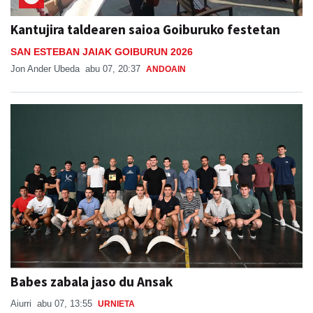
Kantujira taldearen saioa Goiburuko festetan
SAN ESTEBAN JAIAK GOIBURUN 2026
Jon Ander Ubeda
abu 07, 20:37
ANDOAIN
Babes zabala jaso du Ansak
Aiurri
abu 07, 13:55
URNIETA