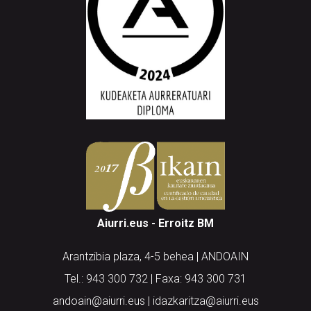
Aiurri.eus - Erroitz BM
Arantzibia plaza, 4-5 behea | ANDOAIN
Tel.: 943 300 732 | Faxa: 943 300 731
andoain@aiurri.eus | idazkaritza@aiurri.eus