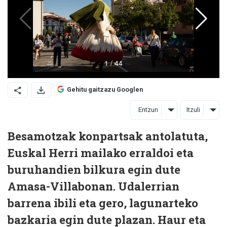
Gehitu gaitzazu Googlen
Entzun
Itzuli
Besamotzak konpartsak antolatuta,
Euskal Herri mailako erraldoi eta
buruhandien bilkura egin dute
Amasa-Villabonan. Udalerrian
barrena ibili eta gero, lagunarteko
bazkaria egin dute plazan. Haur eta