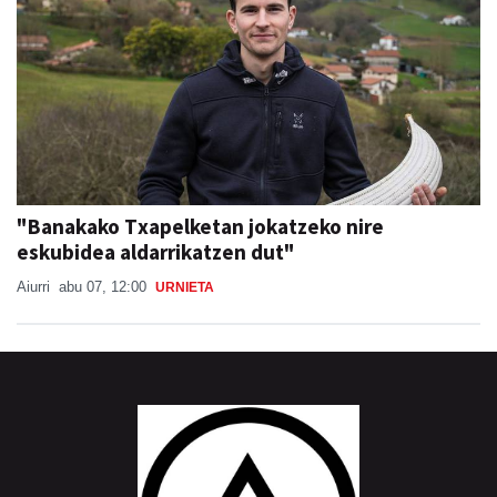
"Banakako Txapelketan jokatzeko nire
eskubidea aldarrikatzen dut"
Aiurri
abu 07, 12:00
URNIETA