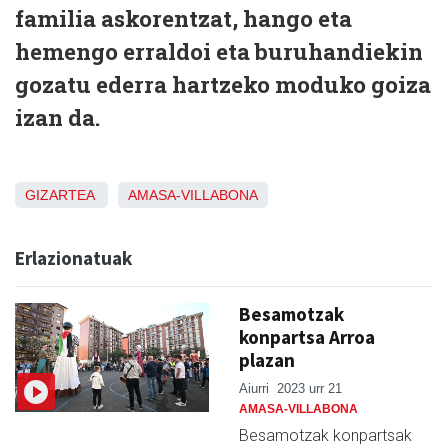
familia askorentzat, hango eta
hemengo erraldoi eta buruhandiekin
gozatu ederra hartzeko moduko goiza
izan da.
GIZARTEA
AMASA-VILLABONA
Erlazionatuak
Besamotzak
konpartsa Arroa
plazan
Aiurri
2023 urr 21
AMASA-VILLABONA
Besamotzak konpartsak