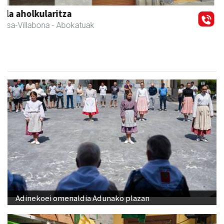
Fleming Herri Eskola
Amasa-Villabona
- Hezkuntza
Adinekoei omenaldia Adunako plazan