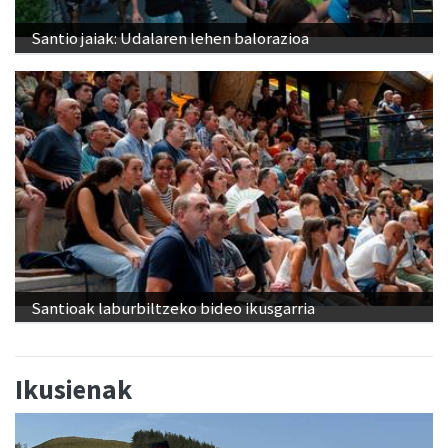
Santio jaiak: Udalaren lehen balorazioa
Santioak laburbiltzeko bideo ikusgarria
Ikusienak