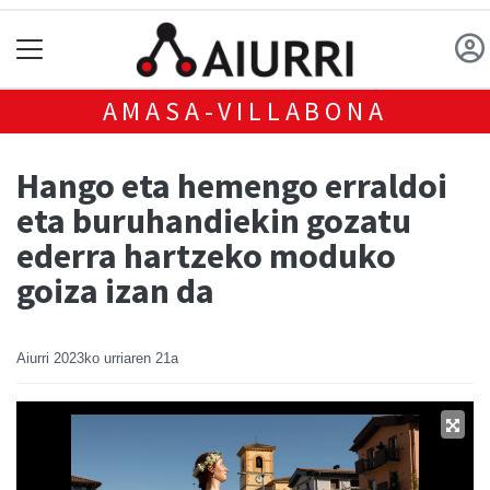
AMASA-VILLABONA
Hango eta hemengo erraldoi
eta buruhandiekin gozatu
ederra hartzeko moduko
goiza izan da
Aiurri
2023ko urriaren 21a