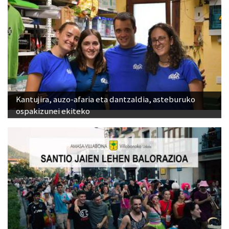
Kantujira, auzo-afaria eta dantzaldia, asteburuko
ospakizunei ekiteko