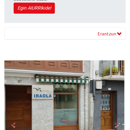
Egin AIURRIkide!
Erantzun
Previous
Next