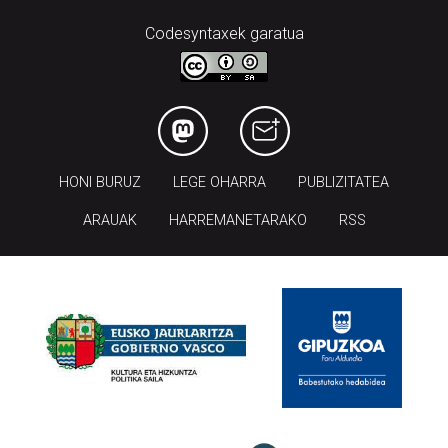
Codesyntaxek garatua
HONI BURUZ
LEGE OHARRA
PUBLIZITATEA
ARAUAK
HARREMANETARAKO
RSS