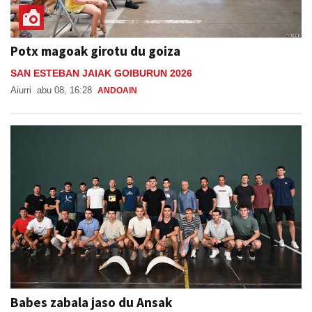
Potx magoak girotu du goiza
SAN ESTEBAN JAIAK GOIBURUN 2026
Aiurri
abu 08, 16:28
ANDOAIN
Babes zabala jaso du Ansak