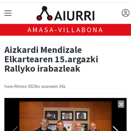
AMASA-VILLABONA
Aizkardi Mendizale
Elkartearen 15.argazki
Rallyko irabazleak
Irune Alfonso
2023ko azaroaren 24a