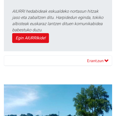
AIURRI hedabideak eskualdeko nortasun hitzak
jaso eta zabaltzen ditu. Harpidedun eginda, tokiko
albisteak euskaraz lantzen dituen komunikabidea
babestuko duzu.
Egin AIURRIkide!
Erantzun