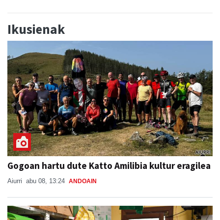
Ikusienak
Gogoan hartu dute Katto Amilibia kultur eragilea
Aiurri
abu 08, 13:24
ANDOAIN