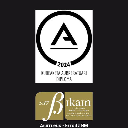
Aiurri.eus - Erroitz BM