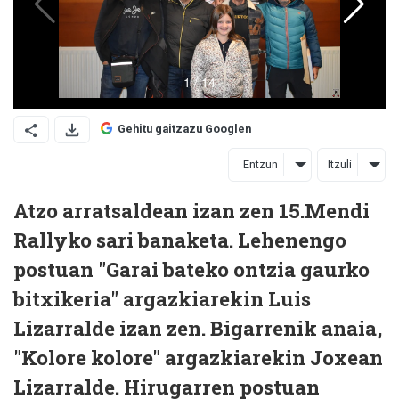
Gehitu gaitzazu Googlen
Entzun
Itzuli
Atzo arratsaldean izan zen 15.Mendi
Rallyko sari banaketa. Lehenengo
postuan "Garai bateko ontzia gaurko
bitxikeria" argazkiarekin Luis
Lizarralde izan zen. Bigarrenik anaia,
"Kolore kolore" argazkiarekin Joxean
Lizarralde. Hirugarren postuan