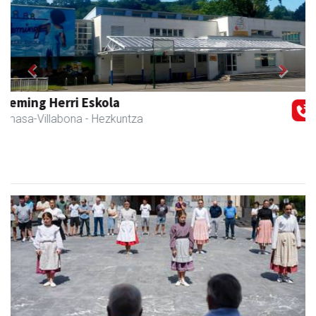
Previous
Next
Arindu fisioterapia eta osteopatia
Amasa-Villabona
- Fisioterapia