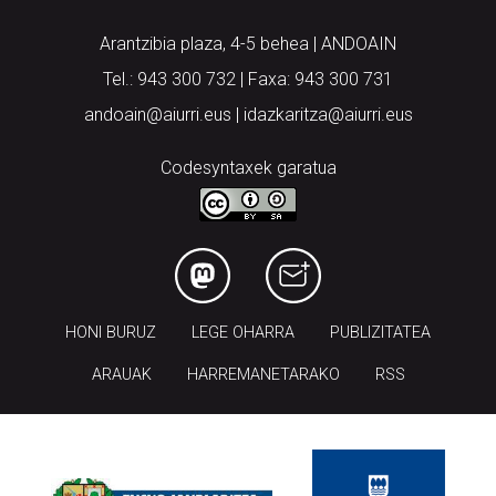
Arantzibia plaza, 4-5 behea | ANDOAIN
Tel.: 943 300 732 | Faxa: 943 300 731
andoain@aiurri.eus | idazkaritza@aiurri.eus
Codesyntaxek garatua
HONI BURUZ
LEGE OHARRA
PUBLIZITATEA
ARAUAK
HARREMANETARAKO
RSS