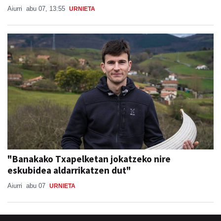
Aiurri
abu 07, 13:55
URNIETA
"Banakako Txapelketan jokatzeko nire
eskubidea aldarrikatzen dut"
Aiurri
abu 07
URNIETA