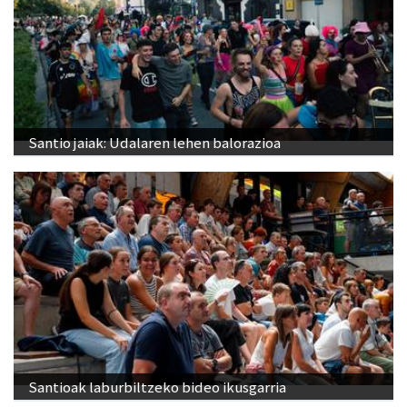
Santio jaiak: Udalaren lehen balorazioa
Santioak laburbiltzeko bideo ikusgarria