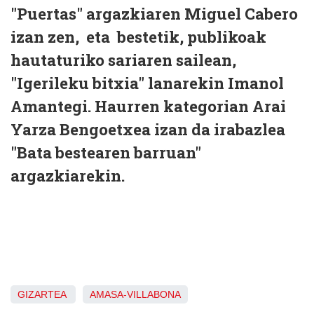
"Puertas" argazkiaren Miguel Cabero
izan zen, eta bestetik, publikoak
hautaturiko sariaren sailean,
"Igerileku bitxia" lanarekin Imanol
Amantegi. Haurren kategorian Arai
Yarza Bengoetxea izan da irabazlea
"Bata bestearen barruan"
argazkiarekin.
GIZARTEA
AMASA-VILLABONA