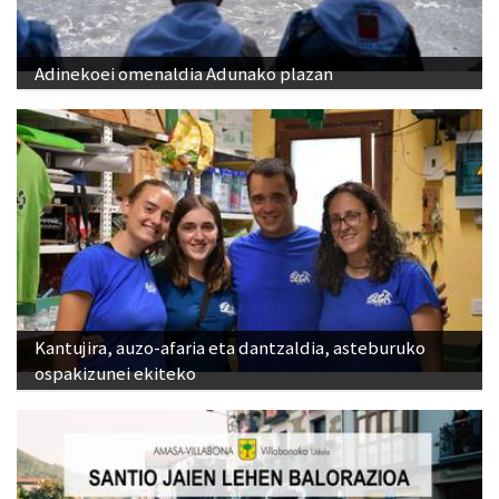
Adinekoei omenaldia Adunako plazan
Kantujira, auzo-afaria eta dantzaldia, asteburuko
ospakizunei ekiteko