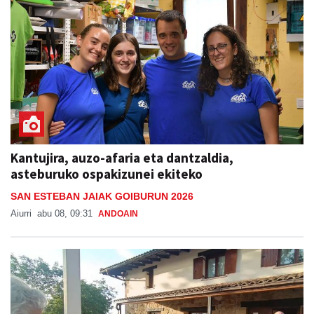
Kantujira, auzo-afaria eta dantzaldia,
asteburuko ospakizunei ekiteko
SAN ESTEBAN JAIAK GOIBURUN 2026
Aiurri
abu 08, 09:31
ANDOAIN