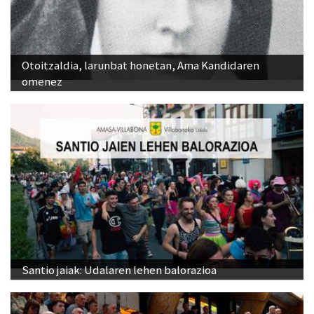
Otoitzaldia, larunbat honetan, Ama Kandidaren
omenez
Santio jaiak: Udalaren lehen balorazioa