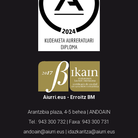
Aiurri.eus - Erroitz BM
Arantzibia plaza, 4-5 behea | ANDOAIN
Tel.: 943 300 732 | Faxa: 943 300 731
andoain@aiurri.eus | idazkaritza@aiurri.eus