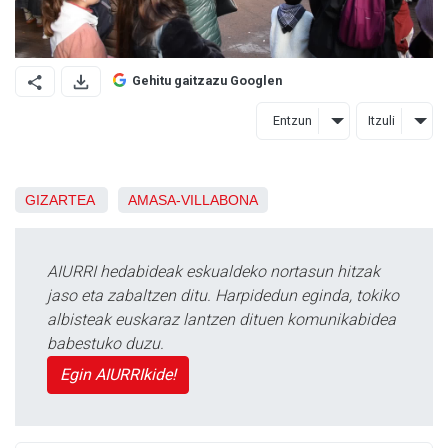
Gehitu gaitzazu Googlen
Entzun
Itzuli
GIZARTEA
AMASA-VILLABONA
AIURRI hedabideak eskualdeko nortasun hitzak
jaso eta zabaltzen ditu. Harpidedun eginda, tokiko
albisteak euskaraz lantzen dituen komunikabidea
babestuko duzu.
Egin AIURRIkide!