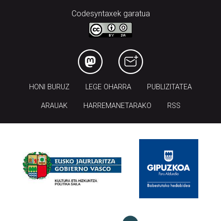
Codesyntaxek garatua
HONI BURUZ
LEGE OHARRA
PUBLIZITATEA
ARAUAK
HARREMANETARAKO
RSS