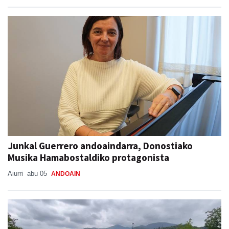
Junkal Guerrero andoaindarra, Donostiako
Musika Hamabostaldiko protagonista
Aiurri
abu 05
ANDOAIN