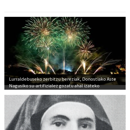
Lurraldebuseko zerbitzu bereziak, Donostiako Aste
Nagusiko su-artifizialez gozatu ahal izateko