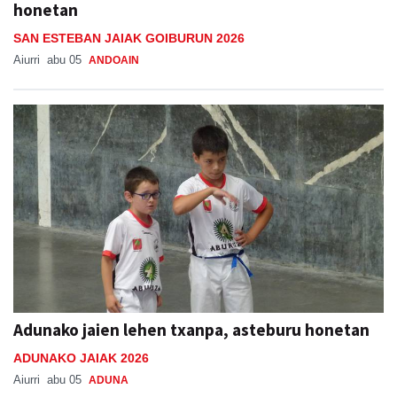
honetan
SAN ESTEBAN JAIAK GOIBURUN 2026
Aiurri
abu 05
ANDOAIN
Adunako jaien lehen txanpa, asteburu honetan
ADUNAKO JAIAK 2026
Aiurri
abu 05
ADUNA