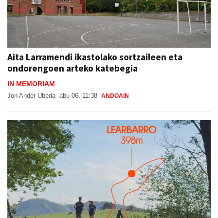
Aita Larramendi ikastolako sortzaileen eta
ondorengoen arteko katebegia
IN MEMORIAM
Jon Ander Ubeda
abu 06, 11:38
ANDOAIN