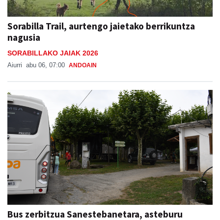
Sorabilla Trail, aurtengo jaietako berrikuntza
nagusia
SORABILLAKO JAIAK 2026
Aiurri
abu 06, 07:00
ANDOAIN
Bus zerbitzua Sanestebanetara, asteburu