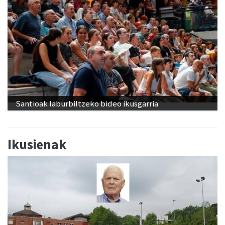
Santioak laburbiltzeko bideo ikusgarria
Ikusienak