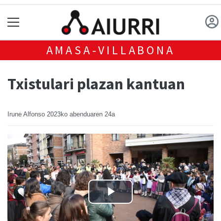
AMASA-VILLABONA
Txistulari plazan kantuan
Irune Alfonso
2023ko abenduaren 24a