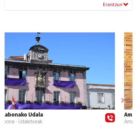
Erantzun
Previous
Next
Amane
Amasa-Villabona
- Arropa-dendak