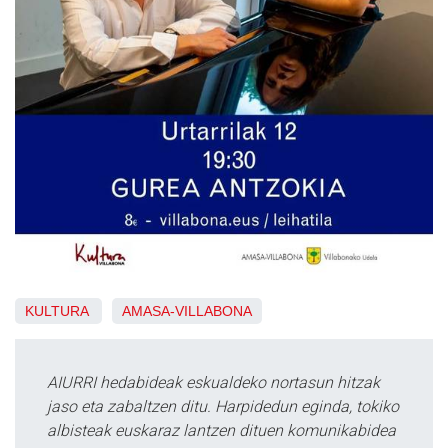
KULTURA
AMASA-VILLABONA
AIURRI hedabideak eskualdeko nortasun hitzak
jaso eta zabaltzen ditu. Harpidedun eginda, tokiko
albisteak euskaraz lantzen dituen komunikabidea