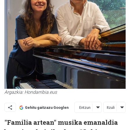
Argazkia: Hondarribia.eus
Entzun
Itzuli
Gehitu gaitzazu Googlen
"Familia artean" musika emanaldia