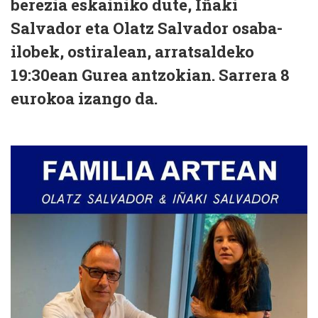
berezia eskainiko dute, Iñaki
Salvador eta Olatz Salvador osaba-
ilobek, ostiralean, arratsaldeko
19:30ean Gurea antzokian. Sarrera 8
eurokoa izango da.