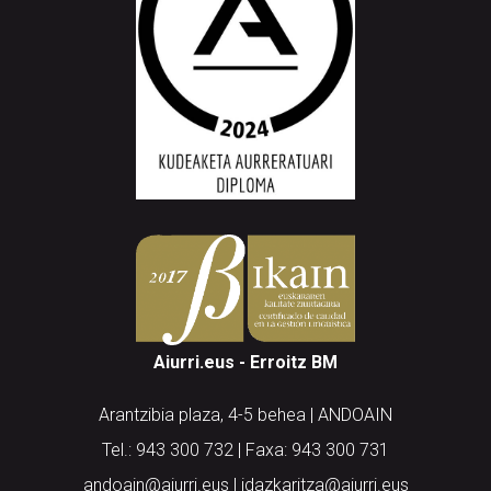
Aiurri.eus - Erroitz BM
Arantzibia plaza, 4-5 behea | ANDOAIN
Tel.: 943 300 732 | Faxa: 943 300 731
andoain@aiurri.eus | idazkaritza@aiurri.eus