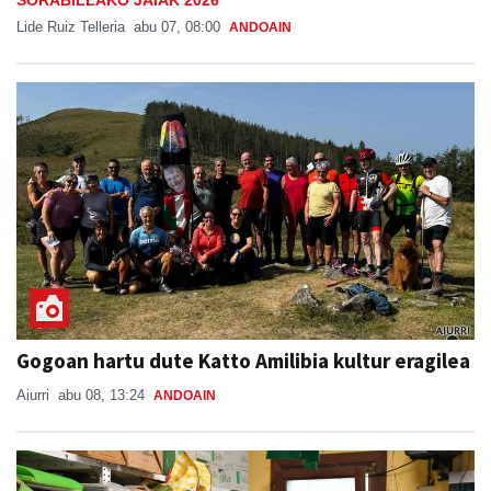
Lide Ruiz Telleria
abu 07, 08:00
ANDOAIN
Gogoan hartu dute Katto Amilibia kultur eragilea
Aiurri
abu 08, 13:24
ANDOAIN