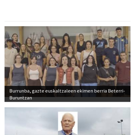
Burrunba, gazte euskaltzaleen ekimen berria Beterri-
Buruntzan