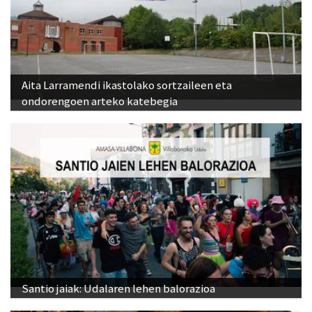
Aita Larramendi ikastolako sortzaileen eta
ondorengoen arteko katebegia
Santio jaiak: Udalaren lehen balorazioa