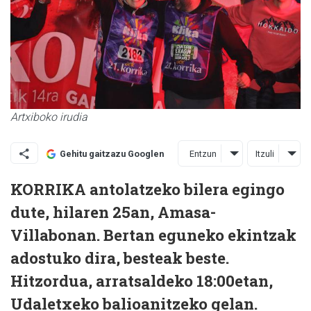
Artxiboko irudia
Entzun
Itzuli
Gehitu gaitzazu Googlen
KORRIKA antolatzeko bilera egingo
dute, hilaren 25an, Amasa-
Villabonan. Bertan eguneko ekintzak
adostuko dira, besteak beste.
Hitzordua, arratsaldeko 18:00etan,
Udaletxeko balioanitzeko gelan.