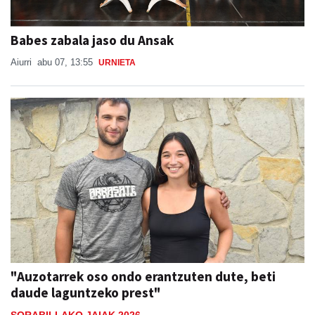
Babes zabala jaso du Ansak
Aiurri
abu 07, 13:55
URNIETA
"Auzotarrek oso ondo erantzuten dute, beti
daude laguntzeko prest"
SORABILLAKO JAIAK 2026