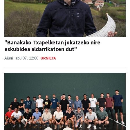
"Banakako Txapelketan jokatzeko nire
eskubidea aldarrikatzen dut"
Aiurri
abu 07, 12:00
URNIETA