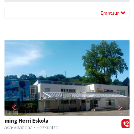
Erantzun
Previous
Next
Amasa kafetegia
Amasa-Villabona
- Gozotegiak