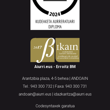
Aiurri.eus - Erroitz BM
Arantzibia plaza, 4-5 behea | ANDOAIN
Tel.: 943 300 732 | Faxa: 943 300 731
andoain@aiurri.eus | idazkaritza@aiurri.eus
Codesyntaxek garatua