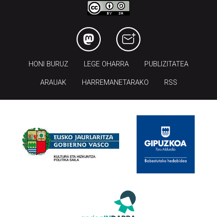
HONI BURUZ
LEGE OHARRA
PUBLIZITATEA
ARAUAK
HARREMANETARAKO
RSS