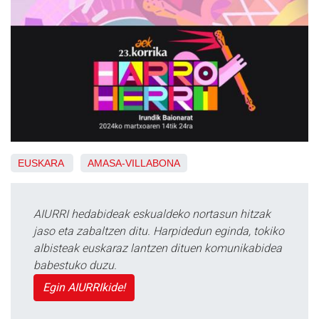
EUSKARA
AMASA-VILLABONA
AIURRI hedabideak eskualdeko nortasun hitzak
jaso eta zabaltzen ditu. Harpidedun eginda, tokiko
albisteak euskaraz lantzen dituen komunikabidea
babestuko duzu.
Egin AIURRIkide!