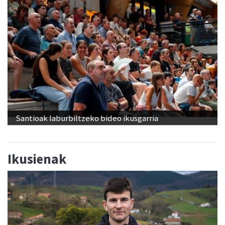
Santioak laburbiltzeko bideo ikusgarria
Ikusienak