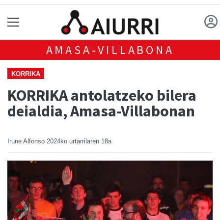
AMASA-VILLABONA
KORRIKA
KORRIKA antolatzeko bilera
deialdia, Amasa-Villabonan
Irune Alfonso
2024ko urtarrilaren 18a