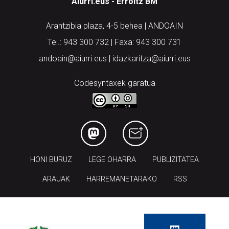
Aiurri.eus - Erroitz BM
Arantzibia plaza, 4-5 behea | ANDOAIN
Tel.: 943 300 732 | Faxa: 943 300 731
andoain@aiurri.eus | idazkaritza@aiurri.eus
Codesyntaxek garatua
HONI BURUZ
LEGE OHARRA
PUBLIZITATEA
ARAUAK
HARREMANETARAKO
RSS