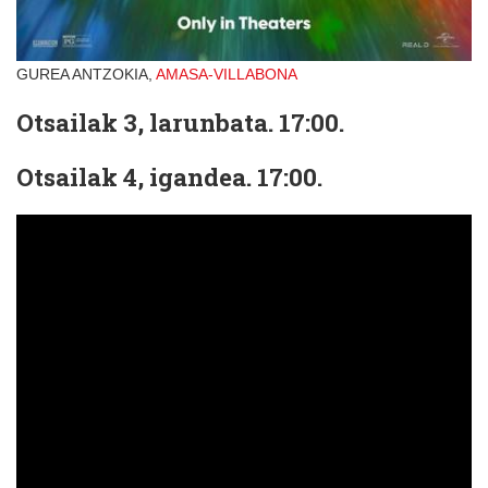
GUREA ANTZOKIA,
AMASA-VILLABONA
Otsailak 3, larunbata. 17:00.
Otsailak 4, igandea. 17:00.