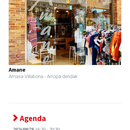
Previous
Next
Iraola aholkularitza
Amasa-Villabona
- Abokatuak
Agenda
2026/08/28
16:30 - 20:30