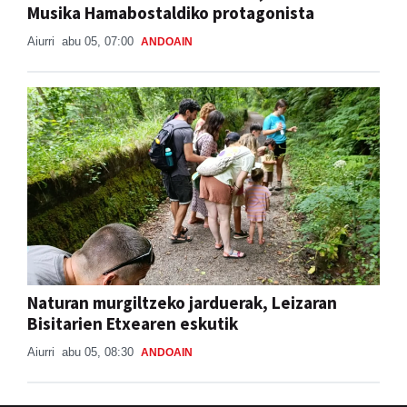
Musika Hamabostaldiko protagonista
Aiurri
abu 05, 07:00
ANDOAIN
Naturan murgiltzeko jarduerak, Leizaran
Bisitarien Etxearen eskutik
Aiurri
abu 05, 08:30
ANDOAIN