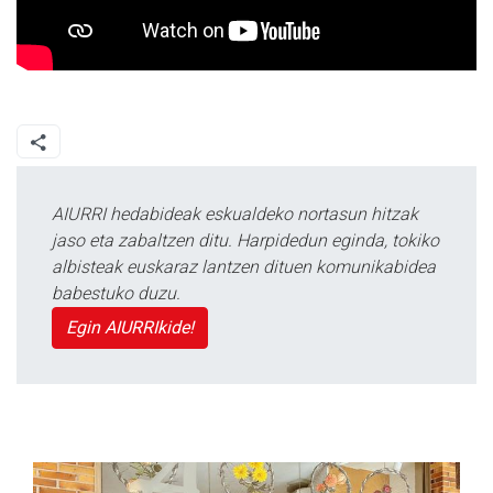
AIURRI hedabideak eskualdeko nortasun hitzak
jaso eta zabaltzen ditu. Harpidedun eginda, tokiko
albisteak euskaraz lantzen dituen komunikabidea
babestuko duzu.
Egin AIURRIkide!