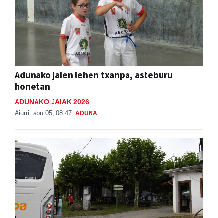
Adunako jaien lehen txanpa, asteburu
honetan
ADUNAKO JAIAK 2026
Aiurri
abu 05, 08:47
ADUNA