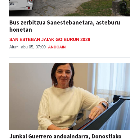
Bus zerbitzua Sanestebanetara, asteburu
honetan
SAN ESTEBAN JAIAK GOIBURUN 2026
Aiurri
abu 05, 07:00
ANDOAIN
Junkal Guerrero andoaindarra, Donostiako