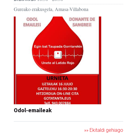
Gureako erakusgela, Amasa-Villabona
Odol-emaileak
»» Ekitaldi gehiago