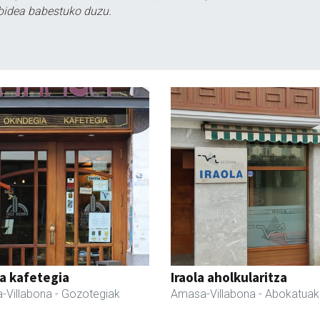
bidea babestuko duzu.
a kafetegia
Iraola aholkularitza
-Villabona
- Gozotegiak
Amasa-Villabona
- Abokatuak