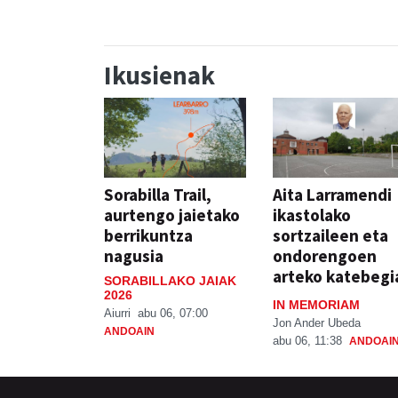
Ikusienak
Sorabilla Trail,
Aita Larramendi
aurtengo jaietako
ikastolako
berrikuntza
sortzaileen eta
nagusia
ondorengoen
arteko katebegi
SORABILLAKO JAIAK
2026
IN MEMORIAM
Aiurri
abu 06, 07:00
Jon Ander Ubeda
ANDOAIN
abu 06, 11:38
ANDOAI