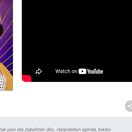
k jaso eta zabaltzen ditu. Harpidedun eginda, tokiko