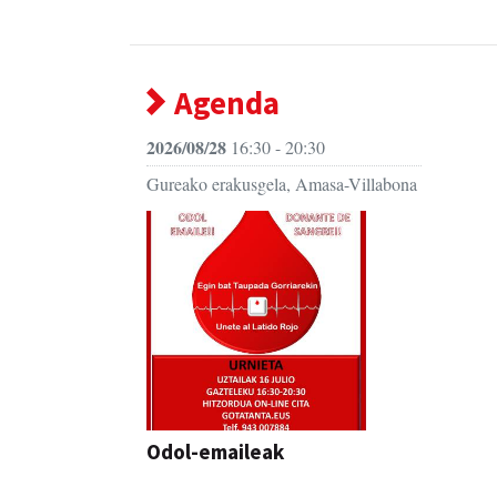
Agenda
2026/08/28
16:30 - 20:30
Gureako erakusgela, Amasa-Villabona
Odol-emaileak