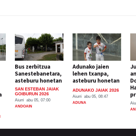
Bus zerbitzua
Adunako jaien
Ju
Sanestebanetara,
lehen txanpa,
an
asteburu honetan
asteburu honetan
Do
H
SAN ESTEBAN JAIAK
ADUNAKO JAIAK 2026
a
pr
GOIBURUN 2026
Aiurri
abu 05, 08:47
Aiurri
abu 05, 07:00
ADUNA
Aiu
ANDOAIN
AN
N