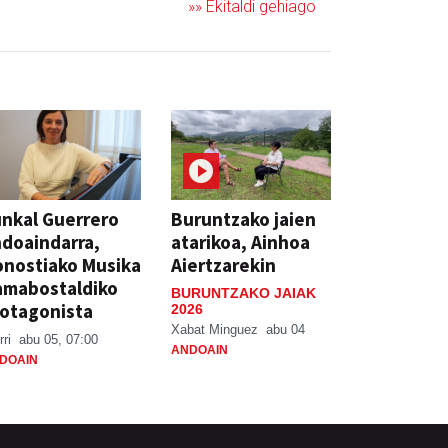
»» Ekitaldi gehiago
nkal Guerrero
Buruntzako jaien
doaindarra,
atarikoa, Ainhoa
nostiako Musika
Aiertzarekin
amabostaldiko
BURUNTZAKO JAIAK
otagonista
2026
Xabat Minguez
abu 04
rri
abu 05, 07:00
ANDOAIN
DOAIN