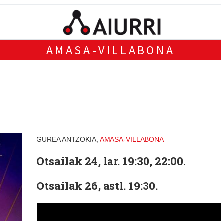
AMASA-VILLABONA
GUREA ANTZOKIA,
AMASA-VILLABONA
Otsailak 24, lar. 19:30, 22:00.
Otsailak 26, astl. 19:30.