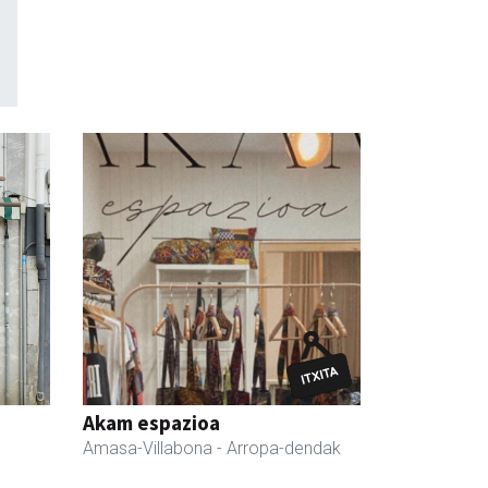
Akam espazioa
Amasa-Villabona
- Arropa-dendak