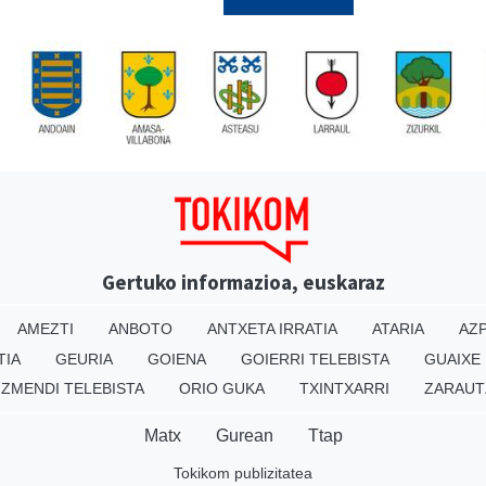
Gertuko informazioa, euskaraz
AMEZTI
ANBOTO
ANTXETA IRRATIA
ATARIA
AZP
TIA
GEURIA
GOIENA
GOIERRI TELEBISTA
GUAIXE
IZMENDI TELEBISTA
ORIO GUKA
TXINTXARRI
ZARAUT
Matx
Gurean
Ttap
Tokikom publizitatea