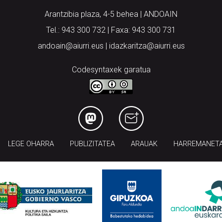
Arantzibia plaza, 4-5 behea | ANDOAIN
Tel.: 943 300 732 | Faxa: 943 300 731
andoain@aiurri.eus | idazkaritza@aiurri.eus
Codesyntaxek garatua
LEGE OHARRA
PUBLIZITATEA
ARAUAK
HARREMANET