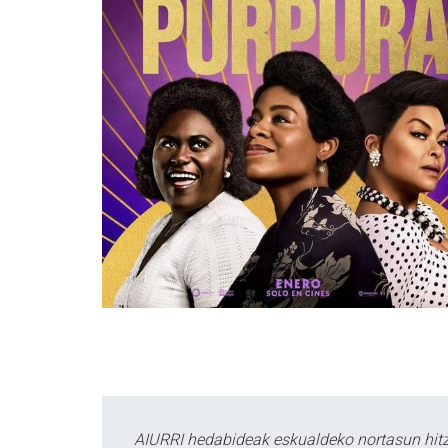
AIURRI hedabideak eskualdeko nortasun hitza