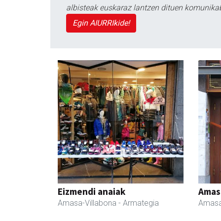
albisteak euskaraz lantzen dituen komunika
Egin AIURRIkide!
Eizmendi anaiak
Amas
Amasa-Villabona
- Armategia
Amasa