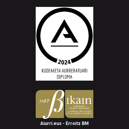
Aiurri.eus - Erroitz BM