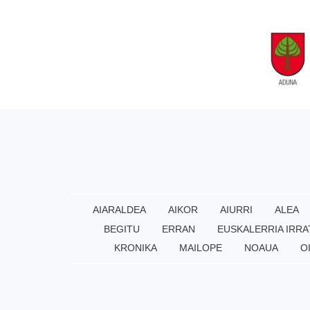
AIARALDEA
AIKOR
AIURRI
ALEA
BEGITU
ERRAN
EUSKALERRIA IRRA
KRONIKA
MAILOPE
NOAUA
O