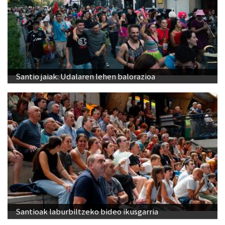
Santio jaiak: Udalaren lehen balorazioa
Santioak laburbiltzeko bideo ikusgarria