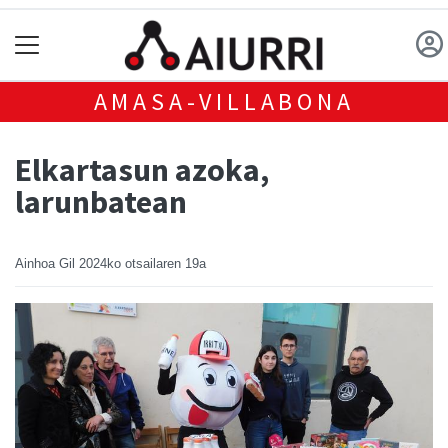
AMASA-VILLABONA
Elkartasun azoka,
larunbatean
Ainhoa Gil
2024ko otsailaren 19a