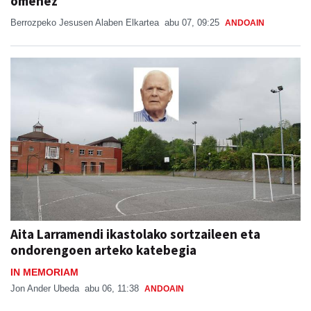
omenez
Berrozpeko Jesusen Alaben Elkartea
abu 07, 09:25
ANDOAIN
Aita Larramendi ikastolako sortzaileen eta
ondorengoen arteko katebegia
IN MEMORIAM
Jon Ander Ubeda
abu 06, 11:38
ANDOAIN