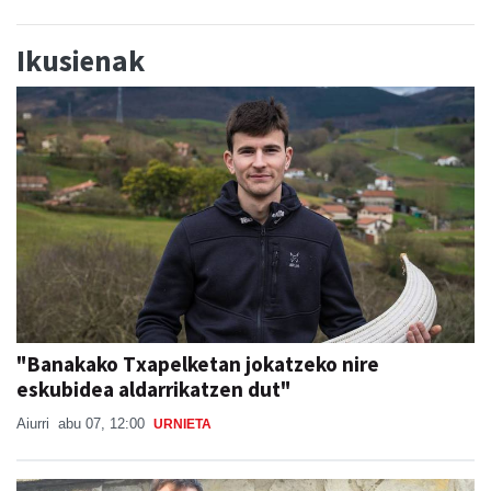
Ikusienak
"Banakako Txapelketan jokatzeko nire
eskubidea aldarrikatzen dut"
Aiurri
abu 07, 12:00
URNIETA