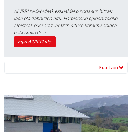
AIURRI hedabideak eskualdeko nortasun hitzak
jaso eta zabaltzen ditu. Harpidedun eginda, tokiko
albisteak euskaraz lantzen dituen komunikabidea
babestuko duzu.
Egin AIURRIkide!
Erantzun