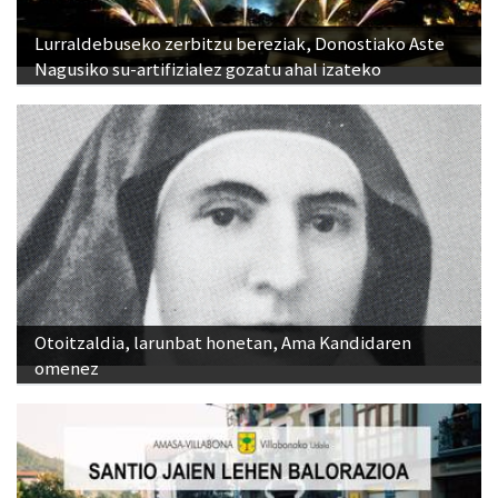
Lurraldebuseko zerbitzu bereziak, Donostiako Aste
Nagusiko su-artifizialez gozatu ahal izateko
Otoitzaldia, larunbat honetan, Ama Kandidaren
omenez