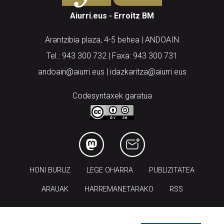
Aiurri.eus - Erroitz BM
Arantzibia plaza, 4-5 behea | ANDOAIN
Tel.: 943 300 732 | Faxa: 943 300 731
andoain@aiurri.eus | idazkaritza@aiurri.eus
Codesyntaxek garatua
HONI BURUZ
LEGE OHARRA
PUBLIZITATEA
ARAUAK
HARREMANETARAKO
RSS