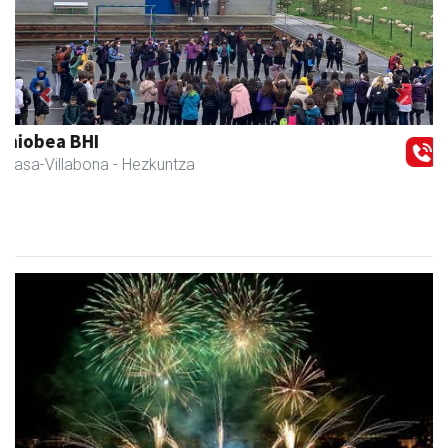
Previous
Next
Amasa-Villabonako Udala
Amasa-Villabona
- Udaletxeak