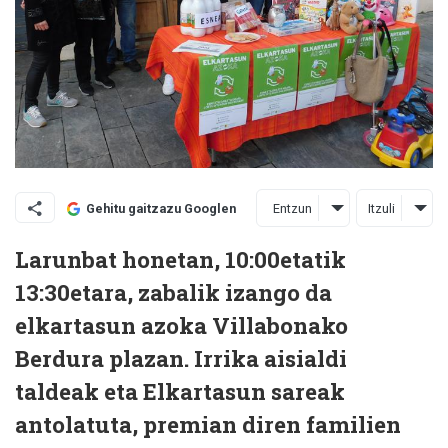
Entzun
Itzuli
Gehitu gaitzazu Googlen
Larunbat honetan, 10:00etatik
13:30etara, zabalik izango da
elkartasun azoka Villabonako
Berdura plazan. Irrika aisialdi
taldeak eta Elkartasun sareak
antolatuta, premian diren familien