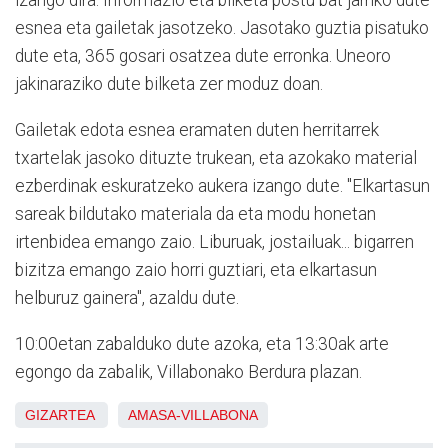
izango dira. Informazio eta bilketa postu bat jarriko dute
esnea eta gailetak jasotzeko. Jasotako guztia pisatuko
dute eta, 365 gosari osatzea dute erronka. Uneoro
jakinaraziko dute bilketa zer moduz doan.
Gailetak edota esnea eramaten duten herritarrek
txartelak jasoko dituzte trukean, eta azokako material
ezberdinak eskuratzeko aukera izango dute. "Elkartasun
sareak bildutako materiala da eta modu honetan
irtenbidea emango zaio. Liburuak, jostailuak... bigarren
bizitza emango zaio horri guztiari, eta elkartasun
helburuz gainera", azaldu dute.
10:00etan zabalduko dute azoka, eta 13:30ak arte
egongo da zabalik, Villabonako Berdura plazan.
GIZARTEA
AMASA-VILLABONA