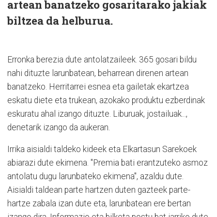
artean banatzeko gosaritarako jakiak
biltzea da helburua.
Erronka berezia dute antolatzaileek. 365 gosari bildu
nahi dituzte larunbatean, beharrean direnen artean
banatzeko. Herritarrei esnea eta gailetak ekartzea
eskatu diete eta trukean, azokako produktu ezberdinak
eskuratu ahal izango dituzte. Liburuak, jostailuak...,
denetarik izango da aukeran.
Irrika aisialdi taldeko kideek eta Elkartasun Sarekoek
abiarazi dute ekimena. "Premia bati erantzuteko asmoz
antolatu dugu larunbateko ekimena", azaldu dute.
Aisialdi taldean parte hartzen duten gazteek parte-
hartze zabala izan dute eta, larunbatean ere bertan