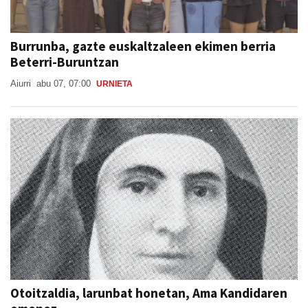
Burrunba, gazte euskaltzaleen ekimen berria
Beterri-Buruntzan
Aiurri
abu 07, 07:00
URNIETA
Otoitzaldia, larunbat honetan, Ama Kandidaren