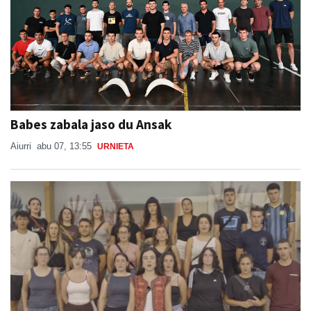
Babes zabala jaso du Ansak
Aiurri
abu 07, 13:55
URNIETA